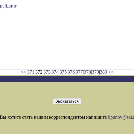
Дрейдинг
<<
371
|372|
373
|
374
|
375
|
376
|
377
|
378
|
379
|
380
>>
Вы хотите стать нашим корреспондентом напишите
lipunov@sai.