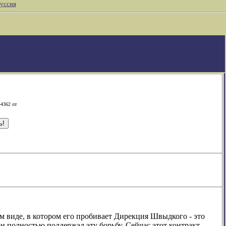
уссия
-4362 от
м виде, в котором его пробивает Дирекция Швыдкого - это
н полностью поддержал эту борьбу. Сейчас этот контракт