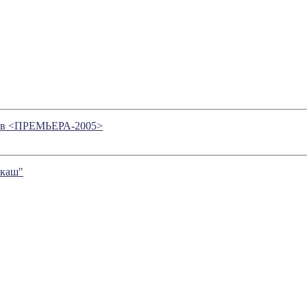
гов <ПРЕМЬЕРА-2005>
лкаш"