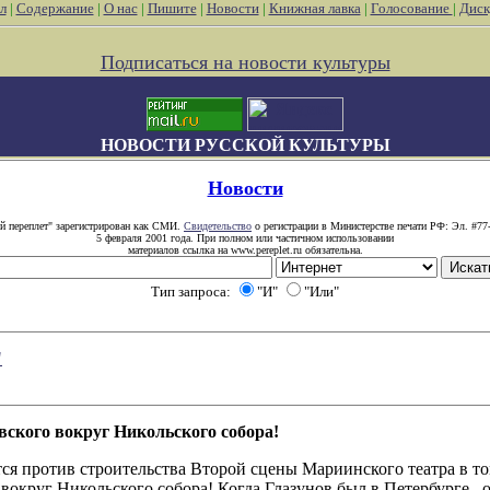
л
|
Содержание
|
О нас
|
Пишите
|
Новости
|
Книжная лавка
|
Голосование
|
Диск
Подписаться на новости культуры
НОВОСТИ РУССКОЙ КУЛЬТУРЫ
Новости
й переплет" зарегистрирован как СМИ.
Свидетельство
о регистрации в Министерстве печати РФ: Эл. #77
5 февраля 2001 года. При полном или частичном использовании
материалов ссылка на www.pereplet.ru обязательна.
Тип запроса:
"И"
"Или"
"
вского вокруг Никольского собора!
ся против строительства Второй сцены Мариинского театра в то
округ Никольского собора! Когда Глазунов был в Петербурге , о