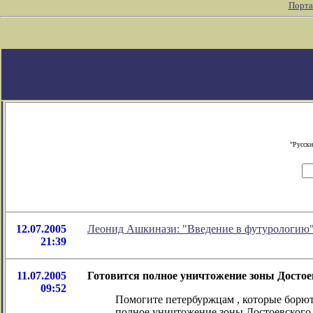
Порта
"Русски
12.07.2005
Леонид Ашкинази: "Введение в футурологию
21:39
11.07.2005
Готовится полное уничтожение зоны Достое
09:52
Помогите петербуржцам , которые борют
полное уничтожение зоны Достоевского в