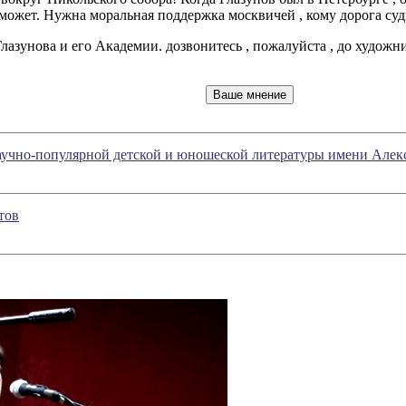
ожет. Нужна моральная поддержка москвичей , кому дорога судь
 Глазунова и его Академии. дозвонитесь , пожалуйста , до худож
учно-популярной детской и юношеской литературы имени Алекс
тов