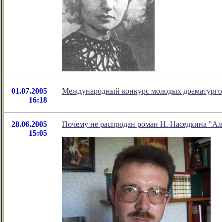
01.07.2005
Международный конкурс молодых драматур
16:18
28.06.2005
Почему не распродан роман Н. Наседкина "А
15:05