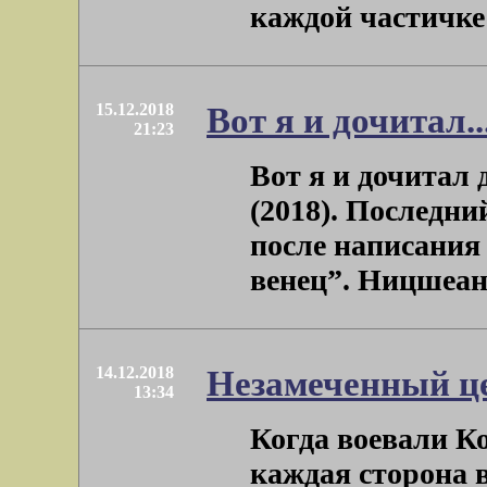
каждой частичке э
15.12.2018
Вот я и дочитал..
21:23
Вот я и дочитал
(2018). Последни
после написания
венец”. Ницшеанско
14.12.2018
Незамеченный ц
13:34
Когда воевали К
каждая сторона 