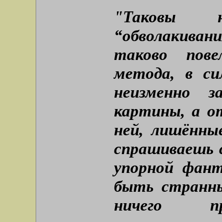
"Таковы н
“обволакиван
таково пове
метода, в си
неизменно з
картины, а о
ней, лишённы
спрашиваешь с
упорной фант
быть странны
ничего п