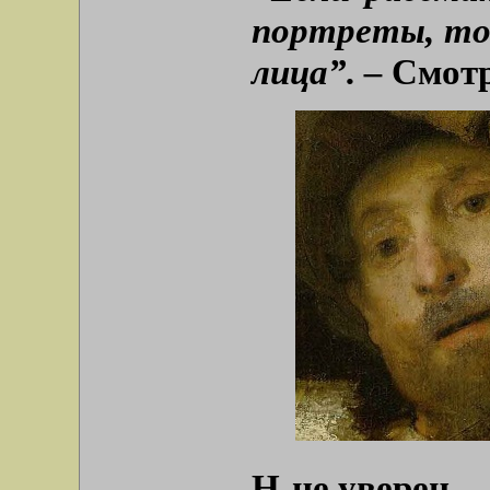
портреты, т
лица”. –
Смот
Н-не уверен…