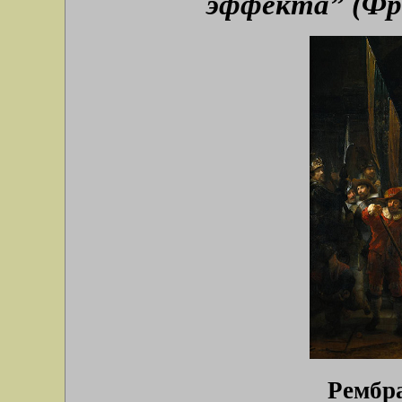
эффекта” (Фр
Рембра