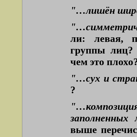
"…лишён ши
"…симметри
ли: левая, 
группы лиц?
чем это плохо
"…сух и стра
?
"…композиц
заполненных
выше перечис