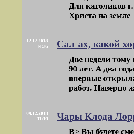
Для католиков г
Христа на земле – 
12.12.2018
Сал-ах, какой х
14:36
Две недели тому
90 лет. А два го
впервые открыла
работ. Наверно же,
09.12.2018
Чары Клода Лор
11:16
B> Вы будете сме