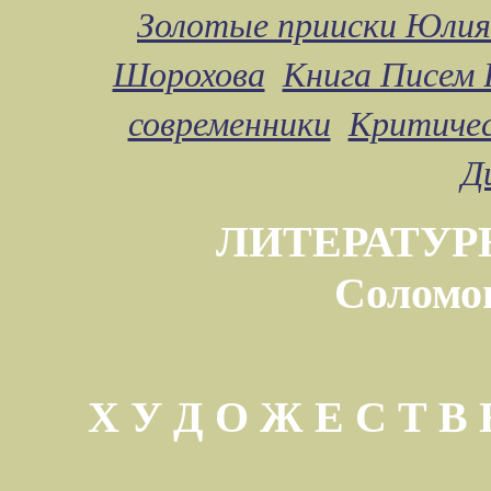
Золотые прииски Юлия
Шорохова
Книга Писем 
современники
Критичес
Д
ЛИТЕРАТУР
Соломо
Х У Д О Ж Е С Т 