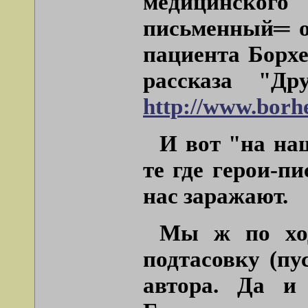
медицинско
письменный
═
пациента Борх
рассказа "Др
http://www.borhe
И вот "на на
те где герои-п
нас заражают.
Мы ж по ход
подтасовку (пу
автора. Да и