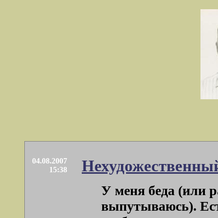
04.08.2007
Нехудожественный
15:38
У меня беда (или р
выпутываюсь). Ест