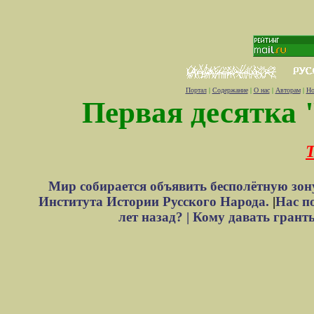
Портал
|
Содержание
|
О нас
|
Авторам
|
Но
Первая десятка 
Т
Мир собирается объявить бесполётную зон
Института Истории Русского Народа.
|
Нас п
лет назад? |
Кому давать грант