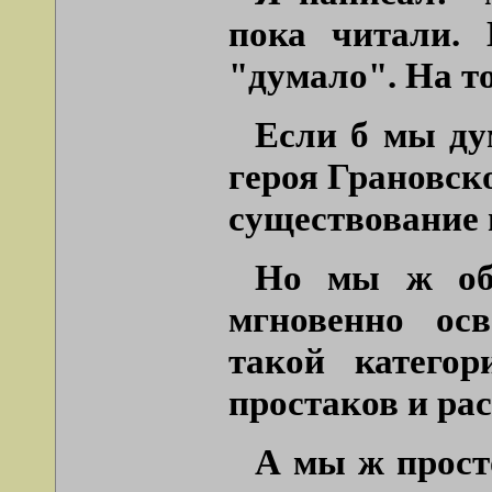
пока читали. 
"думало". На т
Если б мы ду
героя Грановск
существование 
Но мы ж обы
мгновенно ос
такой катего
простаков и ра
А мы ж прост