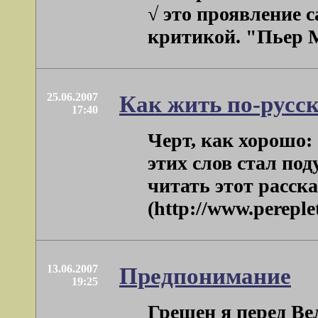
√ это проявление 
критикой. "Пьер Ме
25.06.2007
Как жить по-русс
17:40
Черт, как хорошо: 
этих слов стал по
читать этот расск
(http://www.pereplet
13.06.2007
Предпонимание
19:25
Грешен я перед Ве