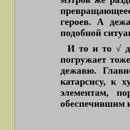
превращающеес
героев. А деж
подобной ситуа
И то и то √ 
погружает тоже
дежавю. Главн
катарсису, к 
элементам, п
обеспечившим 