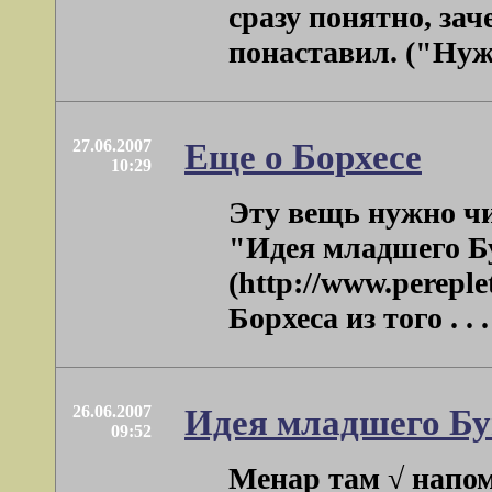
сразу понятно, за
понаставил. ("Нужн
27.06.2007
Еще о Борхесе
10:29
Эту вещь нужно чи
"Идея младшего Б
(http://www.pereple
Борхеса из того . . .
26.06.2007
Идея младшего Бу
09:52
Менар там √ напом