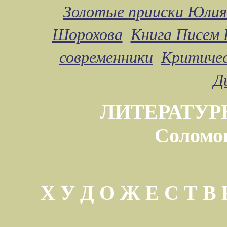
Золотые прииски Юлия
Шорохова
Книга Писем 
современники
Критичес
Д
ЛИТЕРАТУР
Соломо
Х У Д О Ж Е С Т 