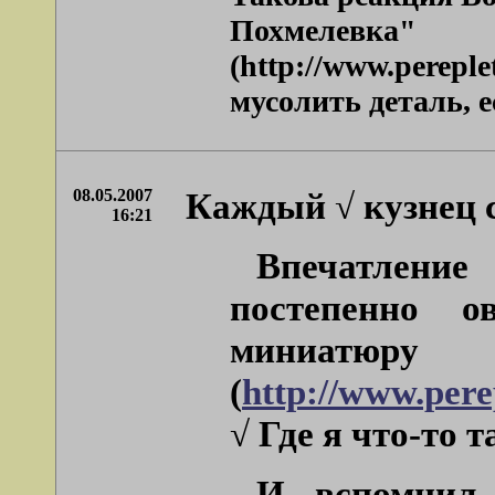
Похмелевка"
(http://www.pereple
мусолить деталь, е
08.05.2007
Каждый √ кузнец с
16:21
Впечатлени
постепенно 
миниатюр
(
http://www.pere
√ Где я что-то 
И вспомнил. 