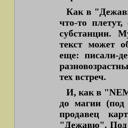
Как в "Дежав
что-то плетут
субстанции. М
текст может о
еще: писали-де
разновозрастны
тех встреч.
И, как в "N
до магии (под
продавец кар
"Дежавю". Под