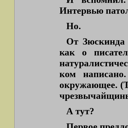
Интервью патол
Но.
От Зюскинда 
как о писате
натуралистиче
ком написано.
окружающее. (Т
чрезвычайщины
А тут?
Первое предл