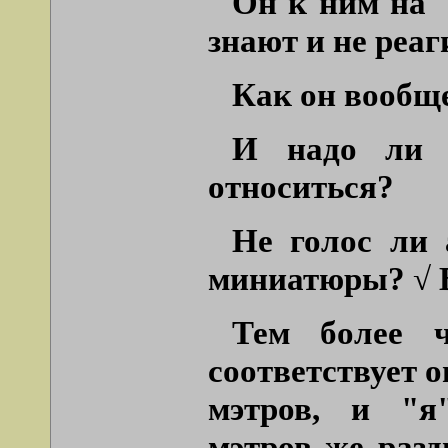
Он к ним на 
знают и не реа
Как он вообще
И надо ли в
относиться?
Не голос ли 
миниатюры? √ В
Тем более ч
соответствует о
мэтров, и "я"
мэтров же разд