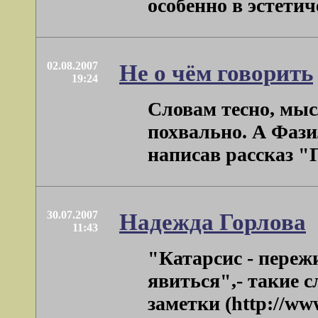
особенно в эстетиче
02.08.2007
Не о чём говорить
19:24
Словам тесно, мыс
похвально. А Фази
написав рассказ "
30.07.2007
Надежда Горлова
11:43
"Катарсис - переж
явиться",- такие 
заметки (http://www