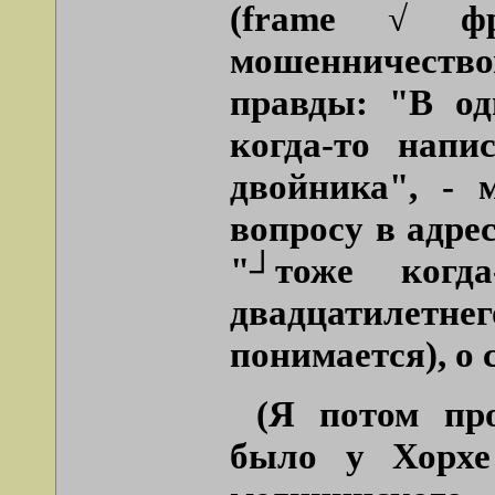
(
frame
√ фрей
мошенничество
правды: "В од
когда-то напи
двойника", - 
вопросу в адре
"┘тоже когд
двадцатилетн
понимается), о 
(Я потом пр
было у Хорхе