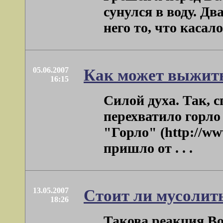
сунулся в воду. Дв
него то, что касало
05.06.2007
Как может выжить
16:15
Силой духа. Так, с
перехватило горло
"Горло" (http://www
пришло от . . .
13.05.2007
Стоит ли мусолить
18:26
Такова реакция Во