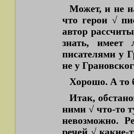
Может, и не 
что герои √ пи
автор рассчиты
знать, имеет 
писателями у Г
не у Грановског
Хорошо. А то
Итак, обстано
ними √ что-то т
невозможно. Р
речей √ какие-