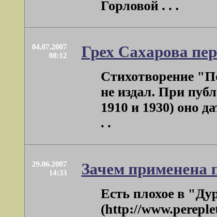
Горловой . . .
04.07.2007
Грех Сахарова пер
08:12
Стихотворение "По
не издал. При публ
1910 и 1930) оно д
. .
29.06.2007
Зачем применена 
14:33
Есть плохое в "Ду
(http://www.pereple