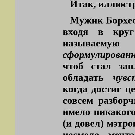
Итак, иллюст
Мужик Борхес
входя в круг
называемую
сформулированн
чтоб стал за
обладать
чувс
когда достиг ц
совсем разбор
имело никакого
(и довел) мэтро
несмело мечта