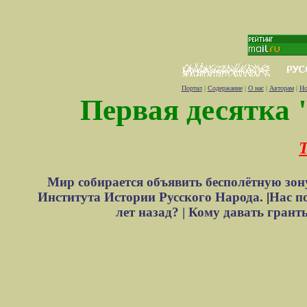
Портал
|
Содержание
|
О нас
|
Авторам
|
Но
Первая десятка 
Т
Мир собирается объявить бесполётную зон
Института Истории Русского Народа.
|
Нас п
лет назад? |
Кому давать грант