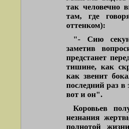
так человечно в
там, где говор
оттенком):
"- Сию секун
заметив вопрос
предстанет пере
тишине, как ск
как звенит бока
последний раз в
вот и он".
Коровьев пол
незнания жертв
полнотой жизн