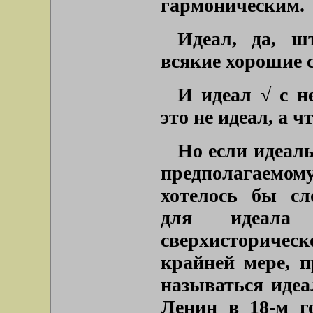
гармоническим.
Идеал, да, ш
всякие хорошие 
И идеал √ с н
это не идеал, а 
Но если идеал
предполагаемо
хотелось бы сл
для идеала 
сверхисторичес
крайней мере, 
называться идеа
Ленин в 18-м г