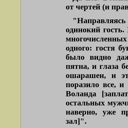
от чертей (и пра
"Направляясь 
одинокий гость.
многочисленных
одного: гостя б
было видно даж
пятна, и глаза б
ошарашен, и эт
поразило все, и
Воланда
[заплат
остальных мужчи
наверно, уже п
зал]
".