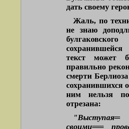
дать своему геро
Жаль, по техн
не знаю доподл
булгаковского
сохранившейся
текст может 
правильно рекон
смерти Берлиоза
сохранившихся о
ним нельзя по
отрезана:
"Выступая
своими
══
про