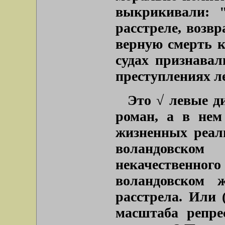
выкрикивали: "
расстреле, возв
верную смерть 
судах признава
преступлениях л
Это √ левые д
роман, а в нем
жизненных реали
воландовск
некачественн
воландовском 
расстрела. Или 
масштаба репре