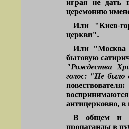
играя не дать 
церемонию имен
Или "Киев-го
церкви".
Или "Москва 2
бытовую сатирич
"Рождества Хр
голос: "Не было 
повествовател
воспринимаются
антицерковно, в 
В общем и ц
пропаганды в пуб