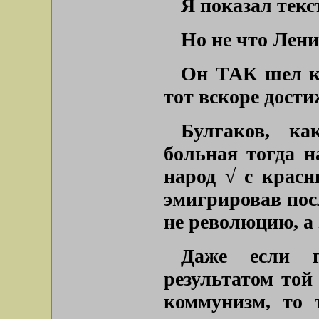
Я показал текс
Но не что Лени
Он ТАК шел к 
тот вскоре дост
Булгаков, ка
больная тогда н
народ √ с красн
эмигрировав посл
не революцию, а
Даже если п
результатом той
коммунизм, то 