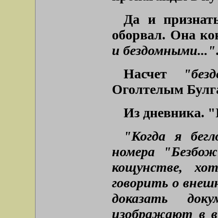
Да и признать
оборвал. Она ко
и бездомными..."
Насчет
"без
Оголтелым Булга
Из дневника. "
"Когда я бегл
номера "Безбож
кощунстве, хот
говорить о внешн
доказать док
изображают в в