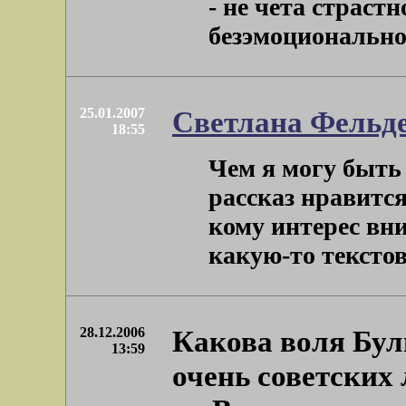
- не чета страст
безэмоционально.
25.01.2007
Светлана Фельд
18:55
Чем я могу быть 
рассказ нравится
кому интерес вни
какую-то текстову
28.12.2006
Какова воля Бул
13:59
очень советских