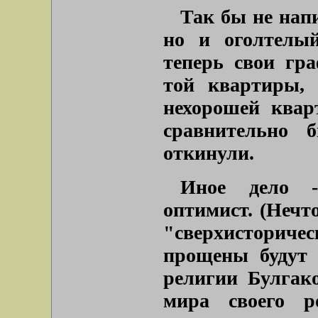
Так бы не нап
но и оголтелы
теперь свои гр
той квартиры,
нехорошей квар
сравнительно 
откинули.
Иное дело - 
оптимист. (Нечт
"сверхисторичес
прощены будут 
религии Булгак
мира своего р