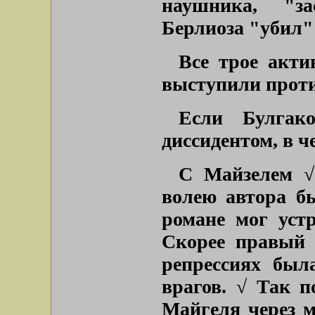
наушника, "за
Берлиоза "убил"
Все трое акти
выступили проти
Если Булга
диссидентом, в ч
С Майзелем √
волею автора бы
романе мог уст
Скорее правый 
репрессиях был
врагов. √ Так 
Майгеля через 