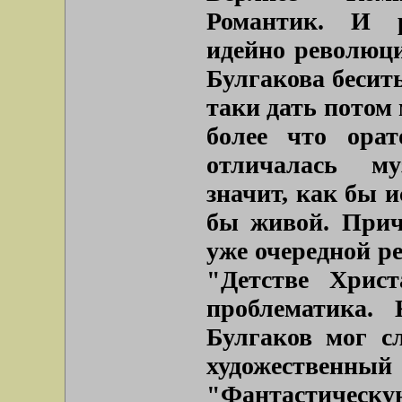
Романтик. И 
идейно революц
Булгакова бесить
таки дать потом
более что орат
отличалась м
значит, как бы и
бы живой. Прич
уже очередной р
"Детстве Христ
проблематика.
Булгаков мог с
художествен
"Фантастическу