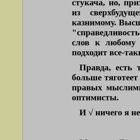
стукача, но, пр
из сверхбудущ
казнимому. Высш
"справедливость
слов к любому 
подходит все-так
Правда, есть 
больше тяготеет
правых мыслимы
оптимисты.
И √ ничего я не