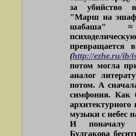
за убийство в
"Марш на эшафо
шабаша" ≈ 
психоделическую 
превращается 
(
http://ezhe.ru/ib/
потом могла при
аналог литерат
потом. А снача
симфония. Как 
архитектурного 
музыки с небес 
И поначалу 
Булгакова бесит