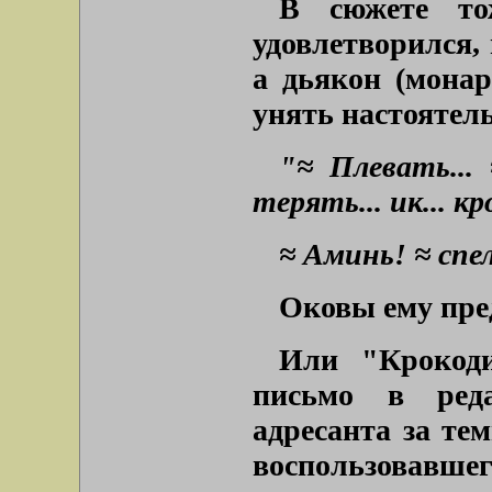
В сюжете то
удовлетворился,
а дьякон (монар
унять настоятель
"≈ Плевать...
терять... ик... кр
≈ Аминь! ≈ спе
Оковы ему пред
Или "Крокоди
письмо в ред
адресанта за те
воспользовавшег