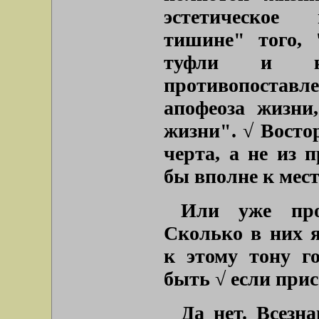
эстетическое
тишине"
того,
туфли и к
противопоста
апофеоза жизни
жизни"
. √ Восто
черта, а не из 
бы вполне к мест
Или уже про
Сколько в них я
к этому тону г
быть √ если прис
Да нет. Всезн