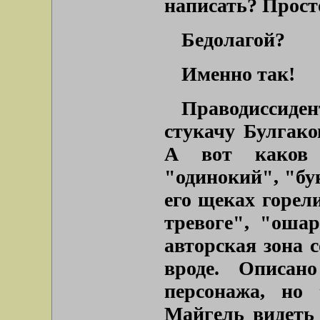
написать? Просто
Бедолагой?
Именно так!
Праводиссиде
стукачу Булгако
А вот каков 
"одинокий"
,
"бу
его щеках горел
тревоге"
,
"ошара
авторская зона с
вроде. Описан
персонажа, но
Майгель видеть 