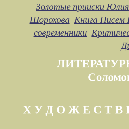
Золотые прииски Юлия
Шорохова
Книга Писем 
современники
Критичес
Д
ЛИТЕРАТУР
Соломо
Х У Д О Ж Е С Т 