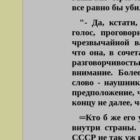
все равно бы уби
"- Да, кстати
голос, проговор
чрезвычайной в
что она, в соче
разговорчивост
внимание. Боле
слово - наушник
предположение, 
концу не далее, 
═
Кто б же его
внутри страны.
СССР не так уж 