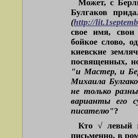
Может, с Берл
Булгаков прида
(
http://lit.1septe
свое имя, свои
бойкое слово, о
киевские земляч
посвященных, но
"и Мастер, и Б
Михаила Булгак
не только разны
варианты его с
писателю"
?
Кто √ левый 
письменно, в ро