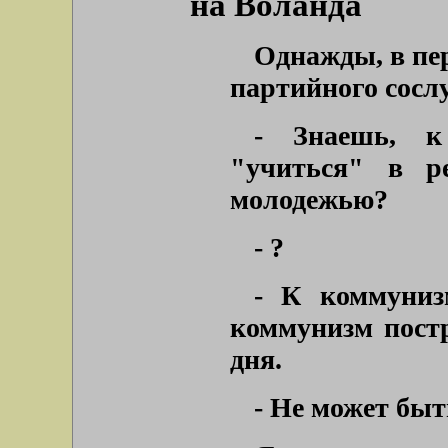
на Воланда
Однажды, в пер
партийного сосл
- Знаешь, к
"учиться" в р
молодежью?
- ?
- К коммуниз
коммунизм постр
дня.
- Не может быт