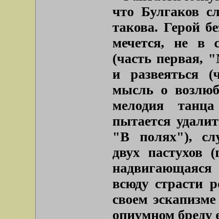
что Булгаков с
такова. Герой б
мечется, не в 
(часть первая, 
и развеяться (
мысль о возлюб
мелодия танца
пытается удалит
"В полях"), сл
двух пастухов 
надвигающаяся 
всюду страсти р
своем эскапизме
опиумном бреду е