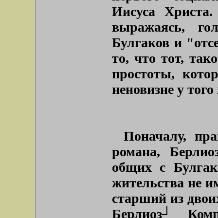
Иисуса Христа.
выражаясь, го
Булгаков и "отсе
то, что тот, так
простоты, кото
неновизне у того
Поначалу, пра
романа, Берли
общих с Булгак
жительства не и
старший из двои
Берлиоз┘ Ком