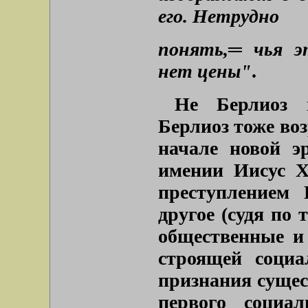
его. Нетрудно
понять,
═
чья э
нет цены"
.
Не Берлиоз п
Берлиоз тоже во
начале новой э
имении Иисус Х
преступлением 
другое (судя по 
общественные и 
строящей социа
признания сущес
первого социал