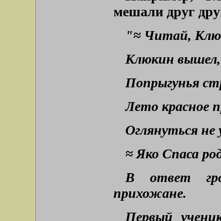
мешали друг дру
"≈ Читай, Клю
Клюкин вышел, 
Попрыгунья ст
Лето красное п
Оглянуться не у
≈ Яко Спаса род
В ответ гро
прихожане.
Первый ученик