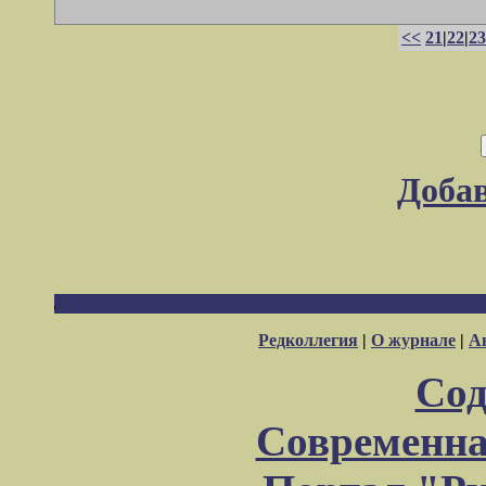
<<
21
|
22
|
23
Доба
Редколлегия
|
О журнале
|
А
Сод
Современна