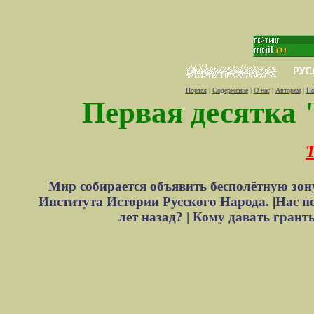
Портал
|
Содержание
|
О нас
|
Авторам
|
Но
Первая десятка 
Т
Мир собирается объявить бесполётную зон
Института Истории Русского Народа.
|
Нас п
лет назад? |
Кому давать грант