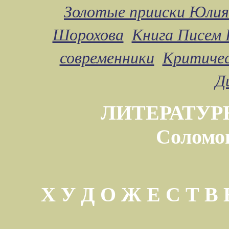
Золотые прииски Юлия
Шорохова
Книга Писем 
современники
Критичес
Д
ЛИТЕРАТУР
Соломо
Х У Д О Ж Е С Т 