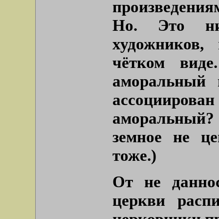
произведения
Но. Это н
художников,
чётком виде
аморальный 
ассоцииров
аморальный
земное не це
тоже.)
От не данно
церкви расп
церковники пр