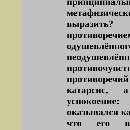
принципи
метафизичес
выразить
противоре
одушевлё
неодушевл
противочувс
противоречи
катарсис,
успокоение
оказывался ка
что его в