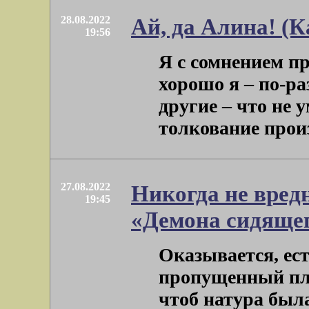
28.08.2022
Ай, да Алина! (К
19:56
Я с сомнением пр
хорошо я – по-ра
другие – что не 
толкование произв
27.08.2022
Никогда не вред
19:45
«Демона сидящег
Оказывается, ест
пропущенный пла
чтоб натура была