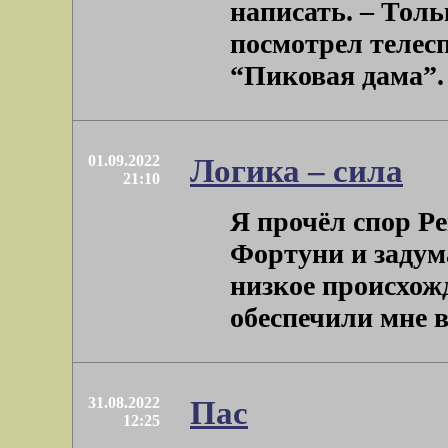
написать. – Толь
посмотрел телес
“Пиковая дама”. –
01.09.2022
Логика – сила
21:10
Я прочёл спор Р
Фортуни и задума
низкое происхож
обеспечили мне в д
31.08.2022
Пас
12:25