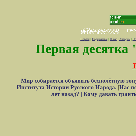
Портал
|
Содержание
|
О нас
|
Авторам
|
Но
Первая десятка 
Т
Мир собирается объявить бесполётную зон
Института Истории Русского Народа.
|
Нас п
лет назад? |
Кому давать грант