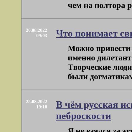
чем на полтора рос
26.08.2022
Что понимает св
09:03
Можно привести 
именно дилетант
Творческие люди 
были догматиками,
25.08.2022
В чём русская и
19:18
неброскости
Я не взялся за э