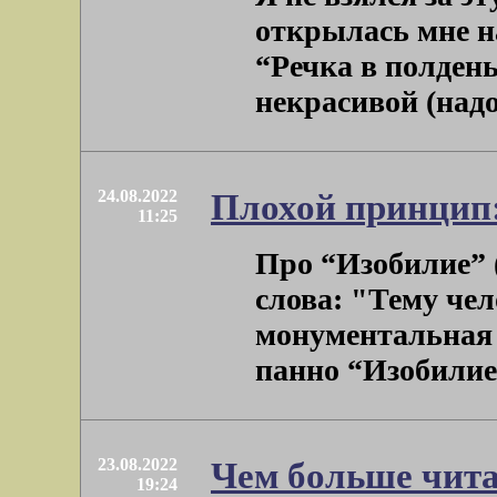
открылась мне н
“Речка в полдень
некрасивой (надо 
24.08.2022
Плохой принцип:
11:25
Про “Изобилие” 
слова: "Тему че
монументальная 
панно “Изобилие”,
23.08.2022
Чем больше чит
19:24