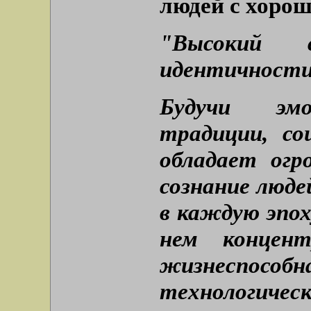
людей с хоро
"Высокий 
идентичност
​Будучи эм
традиции, со
обладает огр
сознание люде
в каждую эпох
нем концент
жизнеспо
технологическ