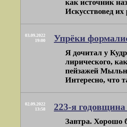
как источник наз
Искусствовед их р
03.09.2022
Упрёки формали
19:00
Я дочитал у Кудр
лирического, как
пейзажей Мыльни
Интересно, что та
02.09.2022
223-я годовщин
13:58
Завтра. Хорошо б