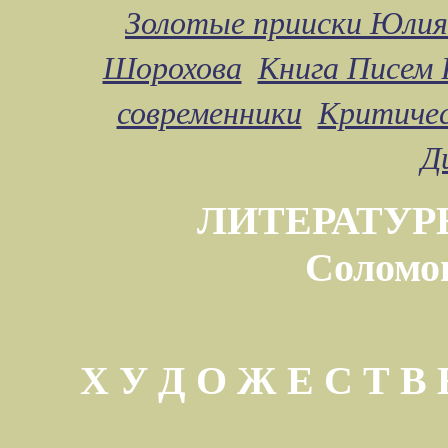
Золотые прииски Юлия
Шорохова
Книга Писем 
современники
Критичес
Д
ЛИТЕРАТУР
Соломо
Х У Д О Ж Е С Т 