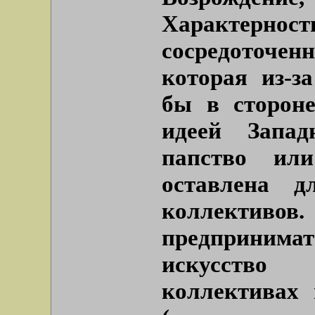
Характерн
сосредоточенн
которая из-з
бы в сторон
идеей Запа
папство ил
оставлена 
коллективов.
предпринима
искусство
коллективах