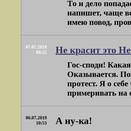
То и дело попада
напишет, чаще в
имею повод, провер
07.07.2019
Не красит это Н
08:22
Гос-споди! Какая
Оказывается. По
протест. Я о себ
примеривать на себ
06.07.2019
А ну-ка!
10:53