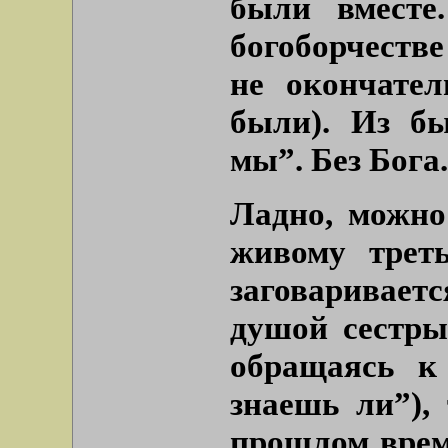
были вместе
богоборчеств
не окончате
были). Из б
мы”.
Без Бога.
Ладно, можно
живому треть
заговаривае
душой сестры
обращаясь к
знаешь ли”
),
прошлом време