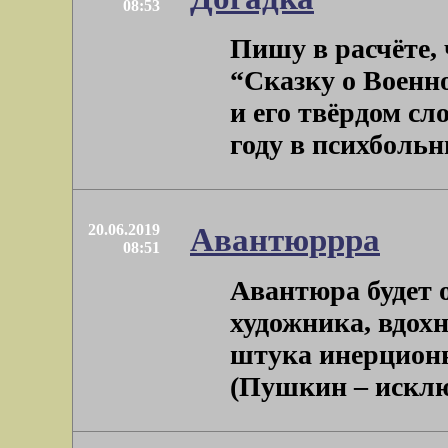
08:53
Пишу в расчёте, 
“Сказку о Военн
и его твёрдом сл
году в психбольниц
20.06.2019
Авантюррра
08:51
Авантюра будет о
художника, вдохн
штука инерцион
(Пушкин – исключе