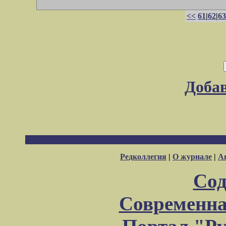
<<
61
|
62
|
63
Доба
Редколлегия
|
О журнале
|
А
Сод
Современна