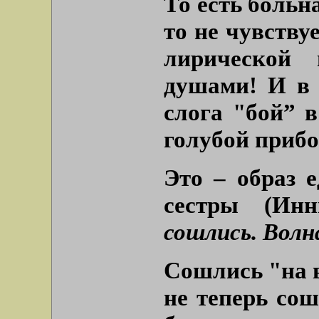
То есть больн
то не чувству
лирической 
душами! И в 
слога
"бой”
в
голубой прибо
Это – образ 
сестры (Ин
сошлись. Волн
Сошлись
"на 
не теперь сош