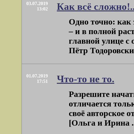
03.07.2019
Как всё сложно!.
13:02
Одно точно: как 
– и в полной рас
главной улице с 
Пётр Тодоровский 
01.07.2019
Что-то не то.
17:51
Разрешите начат
отличается тольк
своё авторское
[Ольга и Ирина . 