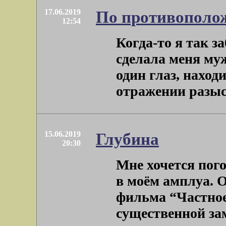
17.06.2019
По противополож
12:54
Когда-то я так з
сделала меня муж
один глаз, наход
отражении разыск
15.06.2019
Глубина
20:30
Мне хочется пого
в моём амплуа. 
фильма “Частное 
существенной заме