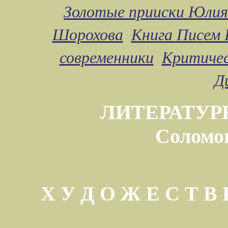
Золотые прииски Юлия
Шорохова
Книга Писем 
современники
Критичес
Д
ЛИТЕРАТУР
Соломо
Х У Д О Ж Е С Т 