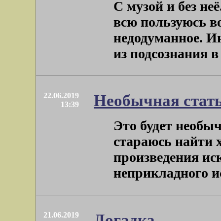
С музой и без не
всю пользуюсь в
недодуманное. Ин
из подсознания в .
22.06.2019
Необычная стат
13:39
Это будет необыч
стараюсь найти 
произведения иск
неприкладного иск
21.06.2019
Догадка