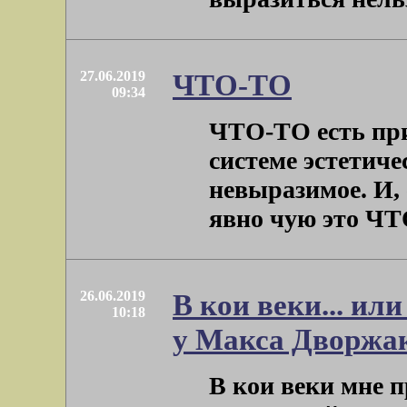
27.06.2019
ЧТО-ТО
09:34
ЧТО-ТО есть при
системе эстетиче
невыразимое. И,
явно чую это ЧТО-
26.06.2019
В кои веки... ил
10:18
у Макса Дворжа
В кои веки мне 