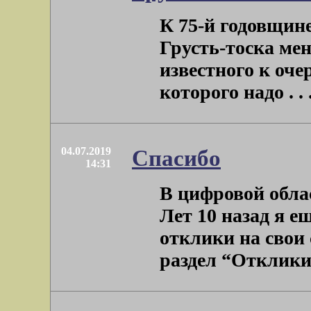
К 75-й годовщин
Грусть-тоска ме
известного к оче
которого надо . . 
04.07.2019
Спасибо
14:31
В цифровой облас
Лет 10 назад я е
отклики на свои 
раздел “Отклики”,