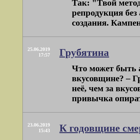
Так: "Твой метод
репродукция без 
создания. Кампен .
25.06.2019
Грубятина
17:57
Что может быть 
вкусовщине? – Гр
неё, чем за вкус
привычка опирать
23.06.2019
К годовщине см
15:43