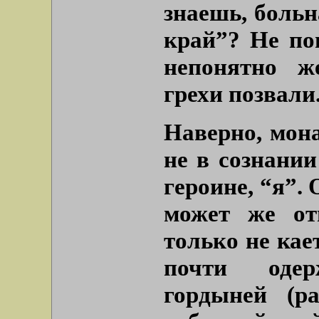
знаешь, больн
край”
? Не по
непонятно ж
грехи позвали.
Наверно, мон
не в сознании
героине, “я”. 
может же от
только не кае
почти оде
гордыней (р