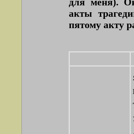
для меня). О
акты трагеди
пятому акту р