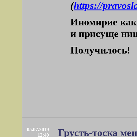
(
https://pravosl
Иномирие како
и присуще ни
Получилось!
05.07.2019
Грусть-тоска мен
12:40