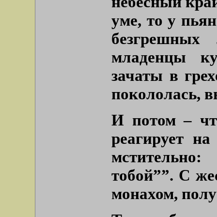
небесный кра
уме, то у пья
безгрешных
младенцы ку
зачаты в грех
покололась, в
И потом – чт
реагирует на
мстительно
тобой””
. С ж
монахом, полу