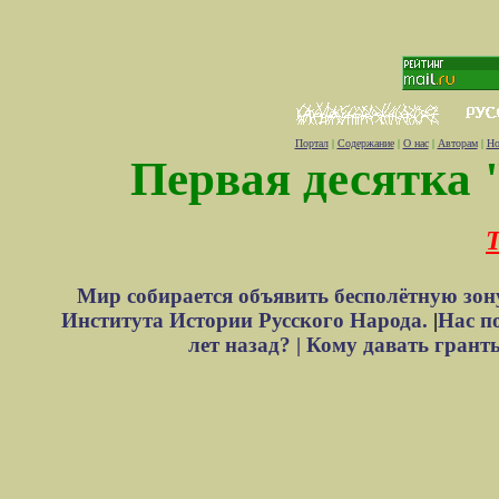
Портал
|
Содержание
|
О нас
|
Авторам
|
Но
Первая десятка 
Т
Мир собирается объявить бесполётную зон
Института Истории Русского Народа.
|
Нас п
лет назад? |
Кому давать грант