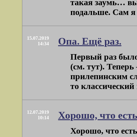
такая заумь… вы
подальше. Сам я –
15.07.2019
Опа. Ещё раз.
14:34
Первый раз было
(см. тут). Теперь
прилепинским сл
то классический м
12.07.2019
Хорошо, что ест
10:14
Хорошо, что ест