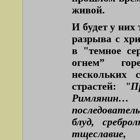
живой.
И будет у них
разрыва с хри
в
"темное се
огнем”
горе
нескольких с
страстей:
"П
Римлянин…
последовател
блуд, среброл
тщесла