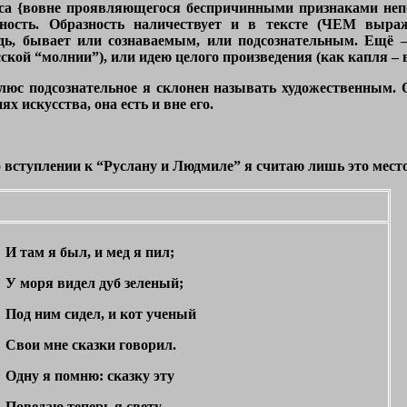
са {вовне проявляющегося беспричинными признаками непоня
зность. Образность наличествует и в тексте (ЧЕМ выр
дь, бывает или сознаваемым, или подсознательным. Ещё 
ской “молнии”), или идею целого произведения (как капля – 
люс подсознательное я склонен называть художественным. О
ях искусства, она есть и вне его.
вступлении к “Руслану и Людмиле” я считаю лишь это место
И там я был, и мед я пил;
У моря видел дуб зеленый;
Под ним сидел, и кот ученый
Свои мне сказки говорил.
Одну я помню: сказку эту
Поведаю теперь я свету...