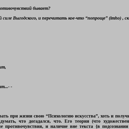
ротивочувствий бывает?
 силе Выгодского, и перечитать кое-что “попроще” (imho) , с
ит,
...- -
ать при жизни свою “Психологию искусства”, хоть и получил 
умать, что догадался, что. Его теория (что художестве
 противочувствия, и наличие вне текста {в подсознании