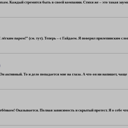
хам. Каждый стремится быть в своей компании. Стихи же – это такая заум
лёгким паром!” (см. тут). Теперь – с Гайдаем. Я поверил прилепинским сло
в
н активный. То и дело попадается мне на глаза. А что он ни напишет, чаще 
ребёнком! Оказывается. Полная зависимость и скрытый протест. Я о себе чт