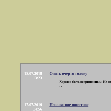
18.07.2019
Опять очертя голову
13:23
Хорошо быть непризнанным. Не связ
. .
17.07.2019
Непонятное понятное
14:56