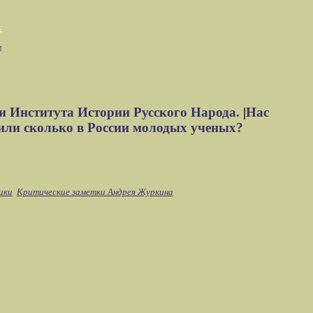
м
и Института Истории Русского Народа.
|
Нас
или сколько в России молодых ученых?
ики
Критические заметки Андрея Журкина