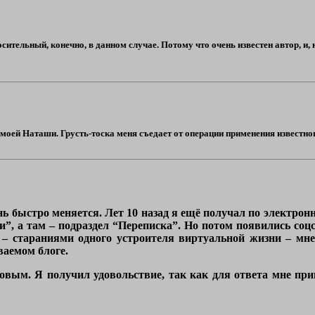
сительный, конечно, в данном случае. Потому что очень известен автор, и, 
моей Наташи. Грусть-тоска меня съедает от операции применения известного
ь быстро меняется. Лет 10 назад я ещё получал по электронн
и”, а там – подраздел “Переписка”. Но потом появились соцс
 – стараниями одного устроителя виртуальной жизни – мне
ваемом блоге.
овым. Я получил удовольствие, так как для ответа мне при