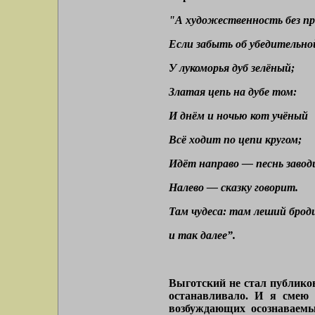
"А художественность без п
Если забыть об убедительной
У лукоморья дуб зелёный;
Златая цепь на дубе том:
И днём и ночью кот учёный
Всё ходит по цепи кругом;
Идёт направо — песнь завод
Налево — сказку говорит.
Там чудеса: там леший бродит
и так далее”.
Выготский не стал публиков
останавливало. И я смею д
возбуждающих осознаваемые