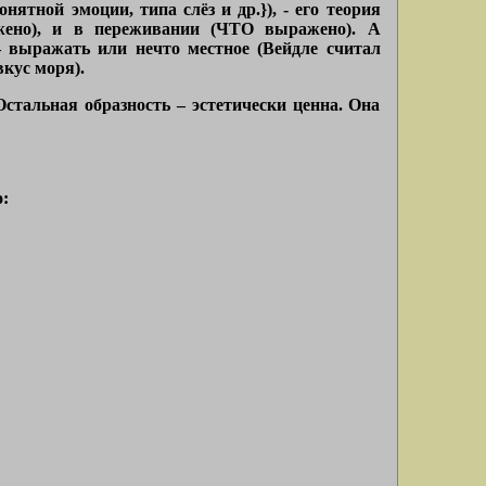
тной эмоции, типа слёз и др.}), - его теория
ажено), и в переживании (ЧТО выражено). А
– выражать или нечто местное (Вейдле считал
вкус моря).
стальная образность – эстетически ценна. Она
: