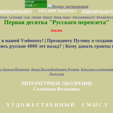
Портал
|
Содержание
|
О нас
|
Авторам
|
Новости
|
Первая десятка
|
Дискуссионный клуб
|
Научный фору
Первая десятка "Русского переплета"
Темы дня:
 в нашей Vselennoy!
|
Президенту Путину о создани
сь русские 4000 лет назад? |
Кому давать гранты 
е Алексея Шорохова
Книга Писем Владимира Хлумова
Классики и современн
Дискуссия
ЛИТЕРАТУРНОЕ ОБОЗРЕНИЕ
Соломона Воложина
Х У Д О Ж Е С Т В Е Н Н Ы Й С М Ы С Л