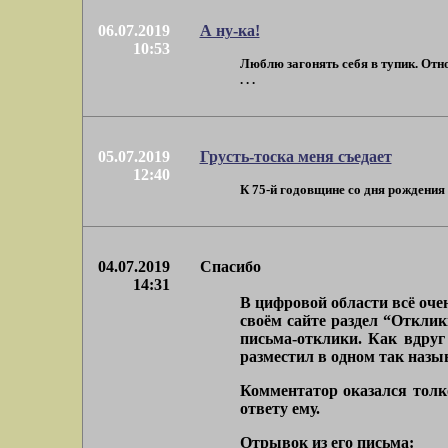
06.07.2019
А ну-ка!
10:53
Люблю загонять себя в тупик. Отно
. . .
05.07.2019
Грусть-тоска меня съедает
12:40
К 75-й годовщине со дня рождения 
04.07.2019
Спасибо
14:31
В цифровой области всё очен
своём сайте раздел “Отклик
письма-отклики. Как вдруг
разместил в одном так назы
Комментатор оказался толк
ответу ему.
Отрывок из его письма: