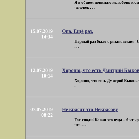
Я в общем понимаю нелюбовь к сти
человек . . .
15.07.2019
Опа. Ещё раз.
14:34
Первый раз было с рязановским “С 
. . .
12.07.2019
Хорошо, что есть Дмитрий Быко
10:14
Хорошо, что есть Дмитрий Быков. О
.
07.07.2019
Не красит это Некрасову
08:22
Гос-споди! Какая это нуда – быть 
что . . .