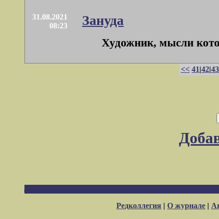
31.08.2021
Зануда
08:23
Художник, мысли которо
<<
41
|
42
|
43
Доба
Редколлегия
|
О журнале
|
А