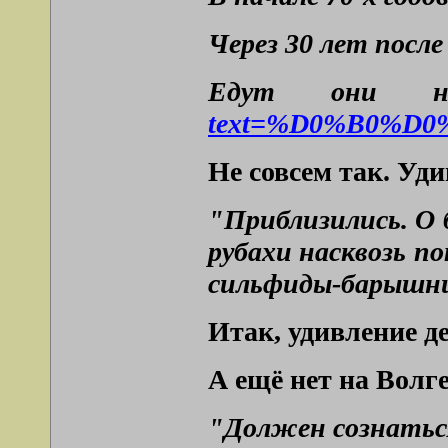
Через 30 лет после
Едут они на
text=%D0%B0%D0
Не совсем так. Уд
"Приблизились. О 
рубахи насквозь п
сильфиды-барышни
Итак, удивление д
А ещё нет на Волге
"Дoлжeн coзнaтьcя