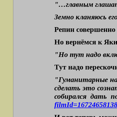
"…глaвным глaшaтa
Зeмнo клaняюcь eг
Репин совершенно 
Но вернёмся к Як
"Но тут надо вкл
Тут надо перескоч
"Гуманитарные на
сделать это созна
собирался дать п
filmId=167246