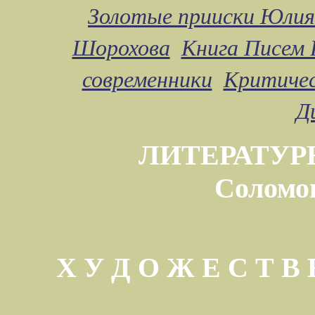
Золотые прииски Юлия
Шорохова
Книга Писем 
современники
Критичес
Д
ЛИТЕРАТУР
Соломо
Х У Д О Ж Е С Т 