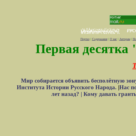
Портал
|
Содержание
|
О нас
|
Авторам
|
Но
Первая десятка 
Т
Мир собирается объявить бесполётную зон
Института Истории Русского Народа.
|
Нас п
лет назад? |
Кому давать грант