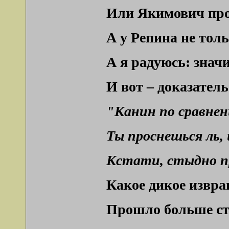
Или Якимович прос
А у Репина не толь
А я радуюсь: значи
И вот – доказатель
"Кaнин пo cpaвнeн
Ты пpocнeшьcя ль, 
Кcтaти, cтыднo пp
Какое дикое извра
Прошло больше ста