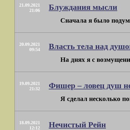
21.09.2021
Блуждания мысли
21:06
Сначала я было подума
20.09.2021
Власть тела над душо
09:54
На днях я с возмущени
19.09.2021
Фишер – ловец душ н
21:32
Я сделал несколько по
18.09.2021
Нечистый Рейн
12:12