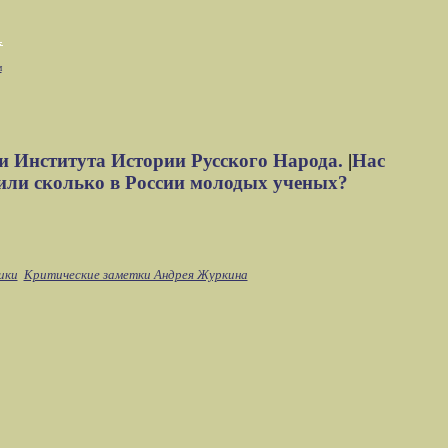
м
и Института Истории Русского Народа.
|
Нас
или сколько в России молодых ученых?
ики
Критические заметки Андрея Журкина