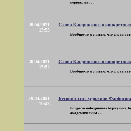
первых же . . .
20.04.2021
Слова Кандинского о конкретных
15:53
Вообще-то я считаю, что слова авт
. .
20.04.2021
Слова Кандинского о конкретных
15:52
Вообще-то я считаю, что слова авт
. .
19.04.2021
Бесович этот художник Файбисов
19:43
Когда-то победившая буржуазия, б
академическим . . .