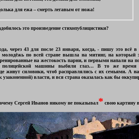
долька для ежа – смерть легавым от ножа!
надобилось это произведение стихопублицистики?
да, через 43 для после 23 января, когда, - пишу это всё 
гда молодёжь по всей стране вышла на митинг, на который
ренированные на жестокость парни, и первыми напали на п
ю полицейской машины выбили глаз… В то же время 
где живут силовики, чтоб расправлялись с их семьями. А 
к узаконенной) власти, и вся страна оказалась как бы оккупи
*
почему Сергей Иванов никому не показывал
свою картину в