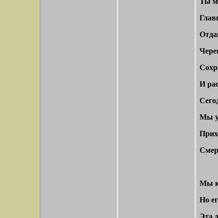
Ты м
Главн
Отда
Чере
Сохра
И ра
Сего
Мы у
Прихо
Смер
Мы ку
Но е
Эта д