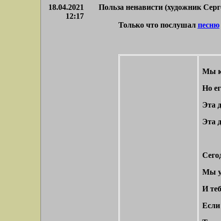
18.04.2021
Польза ненависти (художник Серг
12:17
Только что послушал
песню
Мы ку
Но е
Эта д
Эта 
Сего
Мы у
И те
Если