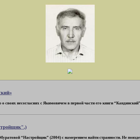
ский»
ю о своих несогласиях с Якимовичем в первой части его книги “Кандинский”.
стройщик".)
уратовой “Настройщик” (2004) с намерением найти странности. Не поизде