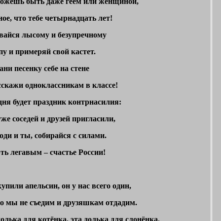
ожешь быть даже геем или женщиной,
ое, что тебе четырнадцать лет!
вайся лысому и безупречному
пу и примеряй свой кастет.
ни песенку себе на стене
сскажи одноклассникам в классе!
дня будет праздник контрнасилия:
же соседей и друзей пригласили,
ди и ты, собирайся с силами.
ть легавым – счастье России!
пили апельсин, он у нас всего один,
го мы не съедим и друзяшкам отдадим.
олька для котёнка, эта долька для слонёнка,