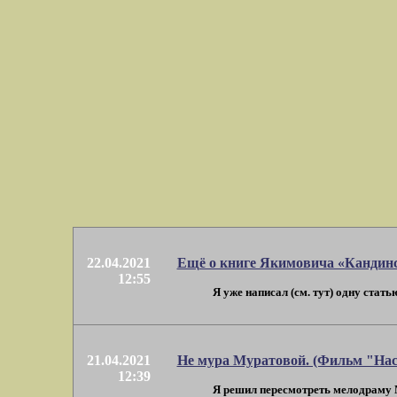
22.04.2021
Ещё о книге Якимовича «Кандин
12:55
Я уже написал (см. тут) одну стать
21.04.2021
Не мура Муратовой. (Фильм "На
12:39
Я решил пересмотреть мелодраму М