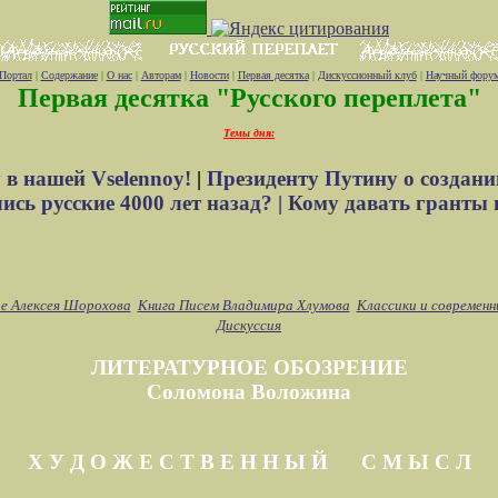
Портал
|
Содержание
|
О нас
|
Авторам
|
Новости
|
Первая десятка
|
Дискуссионный клуб
|
Научный фору
Первая десятка "Русского переплета"
Темы дня:
 в нашей Vselennoy!
|
Президенту Путину о создани
сь русские 4000 лет назад? |
Кому давать гранты 
е Алексея Шорохова
Книга Писем Владимира Хлумова
Классики и современн
Дискуссия
ЛИТЕРАТУРНОЕ ОБОЗРЕНИЕ
Соломона Воложина
Х У Д О Ж Е С Т В Е Н Н Ы Й С М Ы С Л