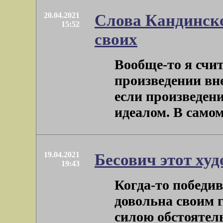
20.04.2021
Слова Кандинско
15:52
своих
Вообще-то я счит
произведении вне
если произведен
идеалом. В самом д
19.04.2021
Бесович этот ху
19:43
Когда-то победи
довольна своим 
силою обстоятел