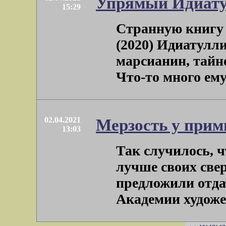
Упрямый Идиат
15:29
Странную книгу
(2020) Идиатулли
марсианин, тайн
Что-то много ему н
02.04.2021
Мерзость у при
13:03
Так случилось, ч
лучше своих све
предложили отда
Академии художест