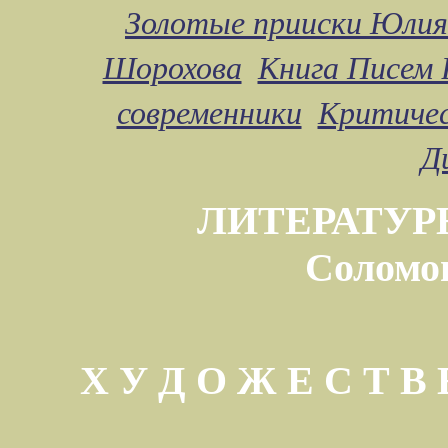
Золотые прииски Юлия
Шорохова
Книга Писем 
современники
Критичес
Д
ЛИТЕРАТУР
Соломо
Х У Д О Ж Е С Т 