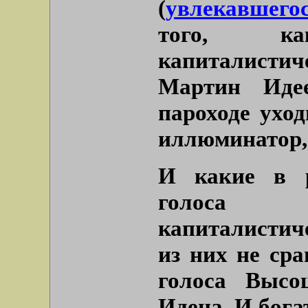
(
увлекавшего
того, к
капиталистич
Мартин Идее
пароходе уход
иллюминатор, 
И какие в р
голоса (
капиталистич
из них не сра
голоса Высо
Идена. И богат