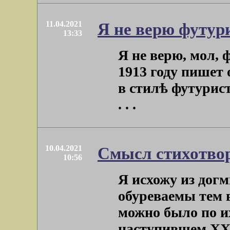
11.04.2021
Я не верю футури
13:33
Я не верю, мол, 
1913 году пишет
в стилѣ футурис
. . .
10.04.2021
Смысл стихотво
10:56
Я исхожу из дог
обуреваемы тем 
можно было по и
наступившем ХХ ве