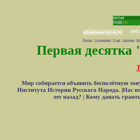
Портал
|
Содержание
|
О нас
|
Авторам
|
Но
Первая десятка 
Т
Мир собирается объявить бесполётную зон
Института Истории Русского Народа.
|
Нас п
лет назад? |
Кому давать грант