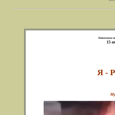
Пятничные веч
15 а
Я -
Му