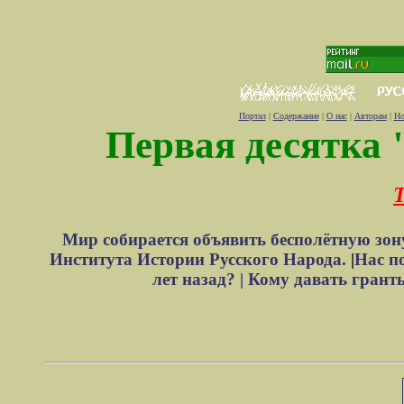
Портал
|
Содержание
|
О нас
|
Авторам
|
Но
Первая десятка 
Т
Мир собирается объявить бесполётную зон
Института Истории Русского Народа.
|
Нас п
лет назад? |
Кому давать грант