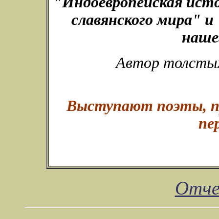
"Индоевропейская ист
славянского мира" и
наше
Автор толстых
Выступают поэты, пр
пе
Отче