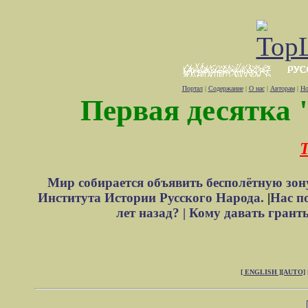
Портал
|
Содержание
|
О нас
|
Авторам
|
Но
Первая десятка 
Т
Мир собирается объявить бесполётную зон
Института Истории Русского Народа.
|
Нас п
лет назад? |
Кому давать грант
[ ENGLISH ]
[AUTO]