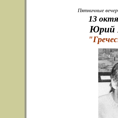
Пятничные вечера
13 октя
Юрий 
"Грече