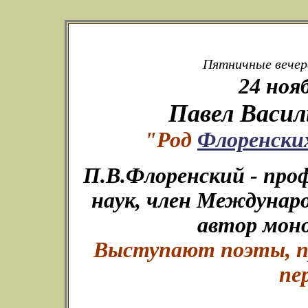
Пятничные вечера
24 ноя
Павел Васил
"Род
Флоренски
П.В.Флоренский - проф
наук, член Междунар
автор мон
Выступают поэты, пр
пе