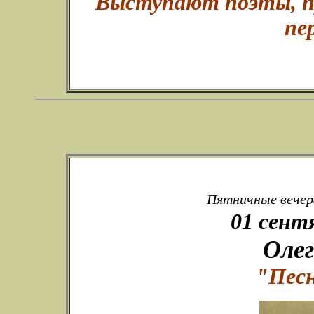
Выступают поэты, пр
пе
Пятничные вечера
01 сент
Оле
"Пес