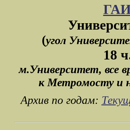
ГА
Университ
(
угол Университе
18 ч
м.Университет, все в
к Метромосту и н
Архив по годам:
Текущ