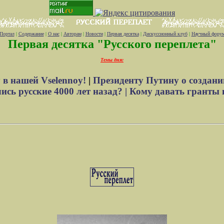
Портал
|
Содержание
|
О нас
|
Авторам
|
Новости
|
Первая десятка
|
Дискуссионный клуб
|
Научный фору
Первая десятка "Русского переплета"
Темы дня:
 в нашей Vselennoy!
|
Президенту Путину о создани
сь русские 4000 лет назад? |
Кому давать гранты 