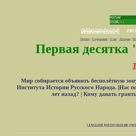
Портал
|
Содержание
|
О нас
|
Авторам
|
Но
Первая десятка 
Т
Мир собирается объявить бесполётную зон
Института Истории Русского Народа.
|
Нас п
лет назад? |
Кому давать грант
[ ENGLISH ]
[AUTO]
[KOI-8R ]
[W