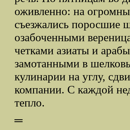
оживленно: на огромны
съезжались поросшие щ
озабоченными верениц
четками азиаты и арабы
замотанными в шелковы
кулинарии на углу, сдв
компании. С каждой не
тепло.
═