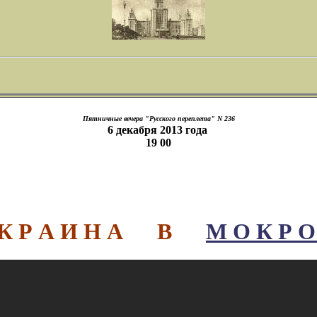
Пятничные вечера "Русского переплета" N 236
6 декабря 2013 года
19 00
 К Р А И Н А В
М О К Р 