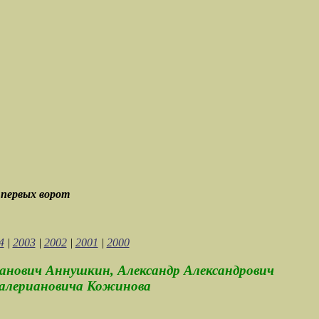
 первых ворот
4
|
2003
|
2002
|
2001
|
2000
анович Аннушкин, Александр Александрович
 Валериановича Кожинова