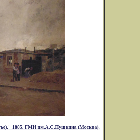
ье)." 1885. ГМИ им.А.С.Пушкина (Москва).