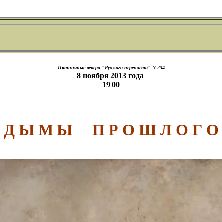
Пятничные вечера "Русского переплета" N 234
8 ноября 2013 года
19 00
Д Ы М Ы П Р О Ш Л О Г О