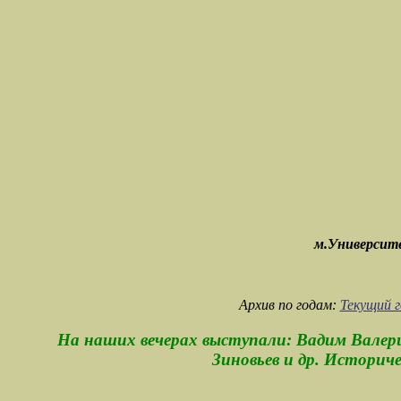
м.Университе
Архив по годам:
Текущий г
На наших вечерах выступали: Вадим Валер
Зиновьев и др. Историч