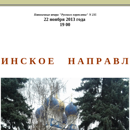
Пятничные вечера "Русского переплета" N 235
22 ноября 2013 года
19 00
 И Н С К О Е Н А П Р А В Л