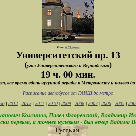
Фото
А.Юферева
Университетский пр. 13
(
)
угол Университетского и Вернадского
19 ч. 00 мин.
т, все время вдоль чугунной ограды к Метромосту и налево до
Расписание автобусов от ГАИШ до метро
од
|
2012
|
2012
|
2011
|
2010
|
2009
|
2008
|
2007
|
2006
|
2005
|
200
ианович Кожинов, Павел Флоренский, Владимир Ив
ески первым, а точнее нулевым - был вечер Вадима