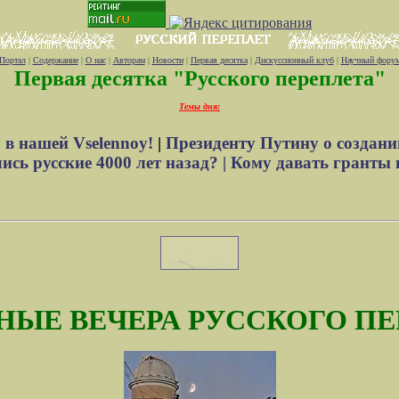
Портал
|
Содержание
|
О нас
|
Авторам
|
Новости
|
Первая десятка
|
Дискуссионный клуб
|
Научный фору
Первая десятка "Русского переплета"
Темы дня:
 в нашей Vselennoy!
|
Президенту Путину о создани
сь русские 4000 лет назад? |
Кому давать гранты 
НЫЕ ВЕЧЕРА РУССКОГО ПЕ