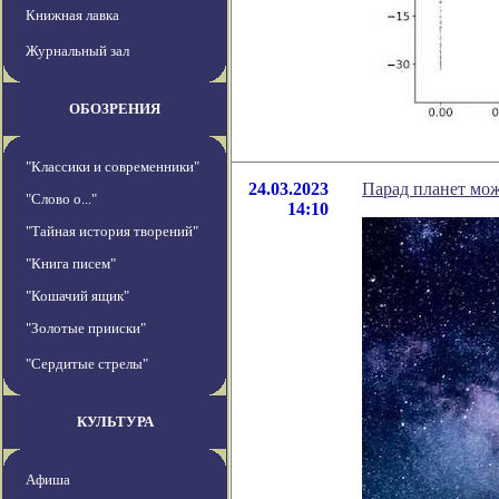
Книжная лавка
Журнальный зал
ОБОЗРЕНИЯ
"Классики и современники"
24.03.2023
Парад планет мож
"Слово о..."
14:10
"Тайная история творений"
"Книга писем"
"Кошачий ящик"
"Золотые прииски"
"Сердитые стрелы"
КУЛЬТУРА
Афиша