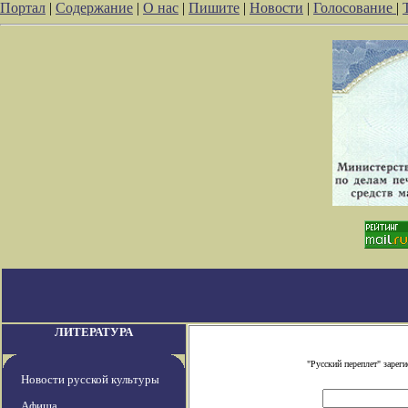
Портал
|
Содержание
|
О нас
|
Пишите
|
Новости
|
Голосование
|
ЛИТЕРАТУРА
"Русский переплет" заре
Новости русской культуры
Афиша