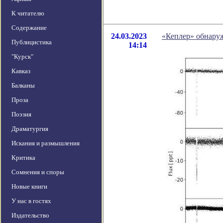
К читателю
Содержание
24.03.2023
«Кеплер» обнару
Публицистика
14:14
"Курск"
Кавказ
Балканы
Проза
Поэзия
Драматургия
Искания и размышления
Критика
Сомнения и споры
Новые книги
У нас в гостях
Издательство