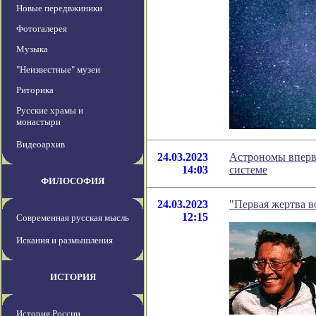
Новые передвжиники
Фотогалерея
Музыка
"Неизвестные" музеи
Риторика
Русские храмы и
монастыри
Видеоархив
24.03.2023
Астрономы вперв
14:03
системе
ФИЛОСОФИЯ
24.03.2023
"Первая жертва в
12:15
Современная русская мысль
Искания и размышления
ИСТОРИЯ
История России