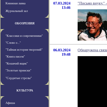
07.03.2024
"Письмо внуку." 
Книжная лавка
13:46
Журнальный зал
ОБОЗРЕНИЯ
"Классики и современники"
"Слово о..."
"Тайная история творений"
06.03.2024
Обнаружена связь
19:48
"Книга писем"
"Кошачий ящик"
"Золотые прииски"
"Сердитые стрелы"
КУЛЬТУРА
Афиша