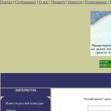
Портал
|
Содержание
|
О нас
|
Пишите
|
Новости
|
Голосование
|
ЛИТЕРАТУРА
"Русский переплет" заре
Новости русской культуры
Афиша