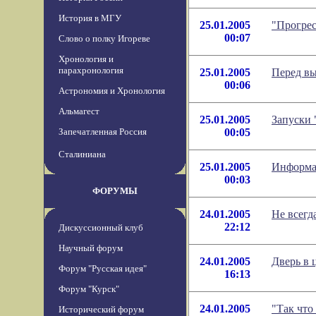
История в МГУ
25.01.2005
"Прогрес
00:07
Слово о полку Игореве
Хронология и
парахронология
25.01.2005
Перед вы
00:06
Астрономия и Хронология
Альмагест
25.01.2005
Запуски 
Запечатленная Россия
00:05
Сталиниана
25.01.2005
Информац
00:03
ФОРУМЫ
24.01.2005
Не всегд
22:12
Дискуссионный клуб
Научный форум
24.01.2005
Дверь в 
Форум "Русская идея"
16:13
Форум "Курск"
24.01.2005
"Так что
Исторический форум