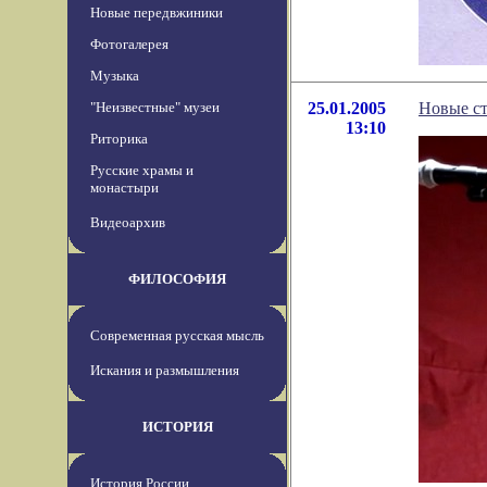
Новые передвжиники
Фотогалерея
Музыка
"Неизвестные" музеи
25.01.2005
Новые с
13:10
Риторика
Русские храмы и
монастыри
Видеоархив
ФИЛОСОФИЯ
Современная русская мысль
Искания и размышления
ИСТОРИЯ
История России