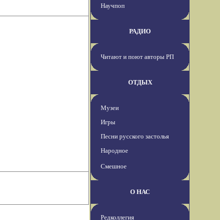
Научпоп
РАДИО
Читают и поют авторы РП
ОТДЫХ
Музеи
Игры
Песни русского застолья
Народное
Смешное
О НАС
Редколлегия