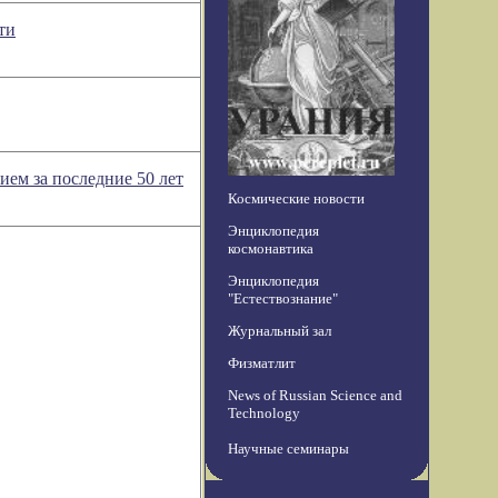
ти
ем за последние 50 лет
Космические новости
Энциклопедия
космонавтика
Энциклопедия
"Естествознание"
Журнальный зал
Физматлит
News of Russian Science and
Technology
Научные семинары