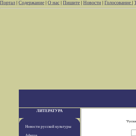
Портал
|
Содержание
|
О нас
|
Пишите
|
Новости
|
Голосование
|
ЛИТЕРАТУРА
"Русски
Новости русской культуры
Афиша