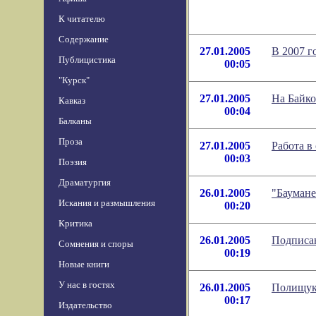
К читателю
Содержание
27.01.2005
В 2007 г
Публицистика
00:05
"Курск"
27.01.2005
На Байко
Кавказ
00:04
Балканы
Проза
27.01.2005
Работа в
00:03
Поэзия
Драматургия
26.01.2005
"Баумане
Искания и размышления
00:20
Критика
26.01.2005
Подписан
Сомнения и споры
00:19
Новые книги
У нас в гостях
26.01.2005
Полищук 
00:17
Издательство