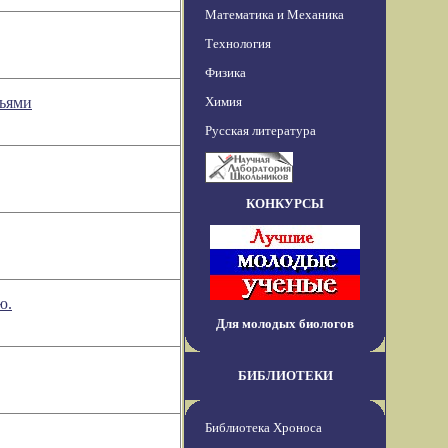
Математика и Механика
Технология
Физика
мьями
Химия
Русская литература
КОНКУРСЫ
ю.
Для молодых биологов
БИБЛИОТЕКИ
Библиотека Хроноса