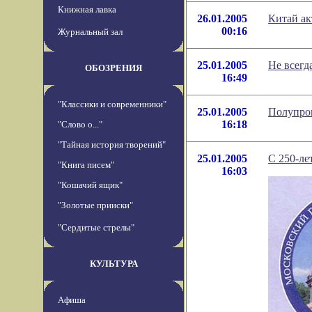
Книжная лавка
26.01.2005
Китай ак
00:16
Журнальный зал
25.01.2005
Не всегда
ОБОЗРЕНИЯ
16:49
"Классики и современники"
25.01.2005
Полупров
16:18
"Слово о..."
"Тайная история творений"
25.01.2005
С 250-ле
"Книга писем"
16:03
"Кошачий ящик"
"Золотые прииски"
"Сердитые стрелы"
КУЛЬТУРА
Афиша