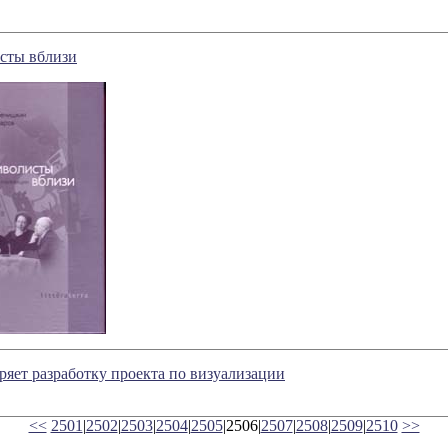
сты вблизи
коряет разработку проекта по визуализации
<<
2501
|
2502
|
2503
|
2504
|
2505
|2506|
2507
|
2508
|
2509
|
2510
>>