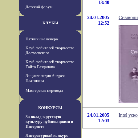
13:40
Детский форум
24.01.2005
Символи
12:52
КЛУБЫ
Пятничные вечера
Клуб любителей творчества
Достоевского
Клуб любителей творчества
Гайто Газданова
Энциклопедия Андрея
Платонова
Мастерская перевода
КОНКУРСЫ
24.01.2005
Intel ус
За вклад в русскую
12:03
культуру публикациями в
Интернете
Литературный конкурс