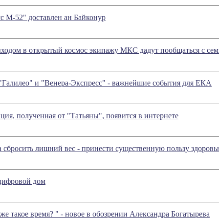
с М-52" доставлен ан Байконур
ходом в открытый космос экипажу МКС дадут пообщаться с се
"Галилео" и "Венера-Экспресс" - важнейшие события для ЕКА
ия, полученная от "Татьяны", появится в интернете
а сбросить лишний вес - принести существенную пользу здоровь
цифровой дом
 же такое время? " - новое в обозрении Александра Богатырева