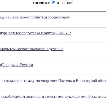
Тип запроса:
"И"
"Или"
оду на Луне может появиться обсерватория
нуре ведется подготовка к запуску АМС-12
 открытом космосе выполнена успешно
ц" родом из Реутова
о соглашение между космодромом Плесецк и Вологодской обла
освобожден от должности заместителя руководителя Роскосмос