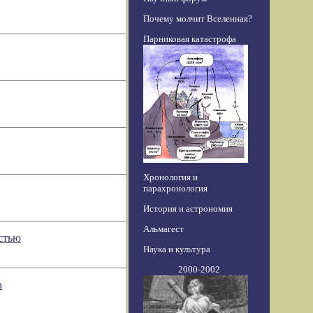
Почему молчит Вселенная?
Парниковая катастрофа
Хронология и
парахронология
История и астрономия
Альмагест
стью
Наука и культура
2000-2002
а