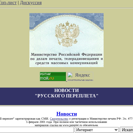
Топ-лист
|
Дискуссия
НОВОСТИ
"РУССКОГО ПЕРЕПЛЕТА"
Новости
й переплет" зарегистрирован как СМИ.
Свидетельство
о регистрации в Министерстве печати РФ: Эл. #77
5 февраля 2001 года. При полном или частичном использовании
материалов ссылка на www.pereplet.ru обязательна.