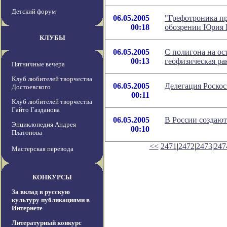
Детский форум
06.05.2005
"Грефотроника пр
00:18
обозрении Юрия 
КЛУБЫ
06.05.2005
С полигона на ос
00:13
геофизическая ра
Пятничные вечера
Клуб любителей творчества
06.05.2005
Делегация Роскос
Достоевского
00:11
Клуб любителей творчества
Гайто Газданова
06.05.2005
В России создаю
Энциклопедия Андрея
00:10
Платонова
<<
2471
|
2472
|
2473
|
247
Мастерская перевода
КОНКУРСЫ
За вклад в русскую
культуру публикациями в
Интернете
Литературный конкурс