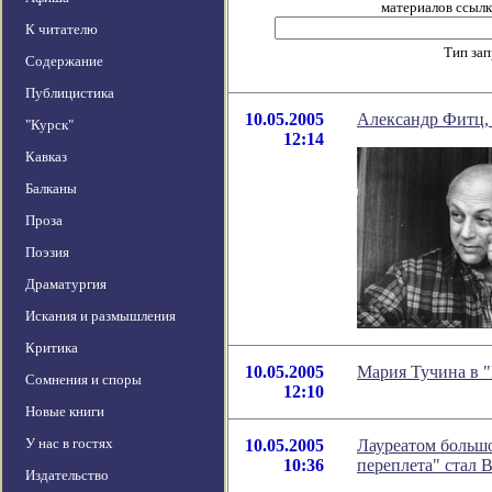
материалов ссылка
К читателю
Тип за
Содержание
Публицистика
10.05.2005
Александр Фитц
"Курск"
12:14
Кавказ
Балканы
Проза
Поэзия
Драматургия
Искания и размышления
Критика
10.05.2005
Мария Тучина в "
Сомнения и споры
12:10
Новые книги
У нас в гостях
10.05.2005
Лауреатом больш
10:36
переплета" стал 
Издательство