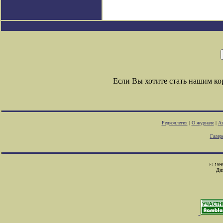
Если Вы хотите стать нашим к
Редколлегия
|
О журнале
|
Ав
Галер
© 1999
Ди