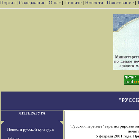
Портал
|
Содержание
|
О нас
|
Пишите
|
Новости
|
Голосование
|
"РУССК
ЛИТЕРАТУРА
"Русский переплет" зарегистрирован 
Новости русской культуры
печати
5 февраля 2001 года. П
Афиша