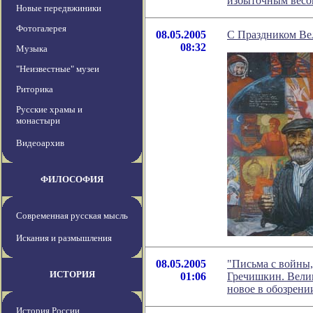
избыточным весо
Новые передвжиники
Фотогалерея
08.05.2005
С Праздником Ве
08:32
Музыка
"Неизвестные" музеи
Риторика
Русские храмы и
монастыри
Видеоархив
ФИЛОСОФИЯ
Современная русская мысль
Искания и размышления
08.05.2005
"Письма с войны,
ИСТОРИЯ
01:06
Гречишкин. Велик
новое в обозрен
История России