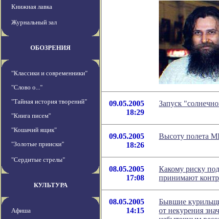
Книжная лавка
Журнальный зал
ОБОЗРЕНИЯ
"Классики и современники"
"Слово о..."
"Тайная история творений"
09.05.2005
Запуск "солнечно
18:29
"Книга писем"
"Кошачий ящик"
09.05.2005
Высоту полета М
"Золотые прииски"
18:26
"Сердитые стрелы"
08.05.2005
Какому риску под
17:08
принимают конт
КУЛЬТУРА
08.05.2005
Бывшие курильщи
14:15
от некурения зна
Афиша