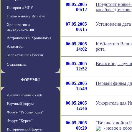
08.05.2005
Предстоят новые
История в МГУ
00:12
корабля "Дискове
Слово о полку Игореве
07.05.2005
Установлена дата
Хронология и
00:15
парахронология
Астрономия и Хронология
06.05.2005
К 60-летию Велик
Альмагест
14:02
рота
Запечатленная Россия
06.05.2005
Велосипед - лучше
Сталиниана
12:52
ФОРУМЫ
06.05.2005
Первый фильм дл
12:49
Дискуссионный клуб
06.05.2005
Ускоритель для И
Научный форум
12:46
Форум "Русская идея"
Форум "Курск"
06.05.2005
"Великая война Р
00:29
" - новое в об
Исторический форум