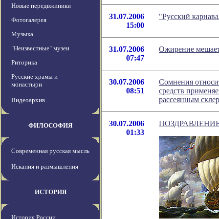
Новые передвжиники
31.07.2006
"Русский карнава
Фотогалерея
15:00
Музыка
"Неизвестные" музеи
31.07.2006
Ожирение мешает
07:47
Риторика
Русские храмы и
30.07.2006
Cомнения относи
монастыри
08:51
средств применя
рассеянным скле
Видеоархив
30.07.2006
ПОЗДРАВЛЕНИЕ
ФИЛОСОФИЯ
01:33
Современная русская мысль
Искания и размышления
ИСТОРИЯ
История России