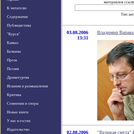
материалов ссылка
К читателю
Тип за
Содержание
Публицистика
03.08.2006
Владимир Варава:
"Курск"
13:31
Кавказ
Балканы
Проза
Поэзия
Драматургия
Искания и размышления
Критика
Сомнения и споры
Новые книги
У нас в гостях
Издательство
02.08.2006
"Великая смута" 