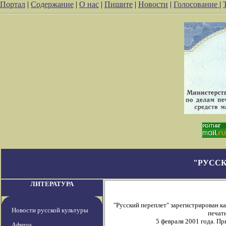
Портал
|
Содержание
|
О нас
|
Пишите
|
Новости
|
Голосование
|
"РУССК
ЛИТЕРАТУРА
"Русский переплет" зарегистрирован 
Новости русской культуры
печати
5 февраля 2001 года. П
Афиша