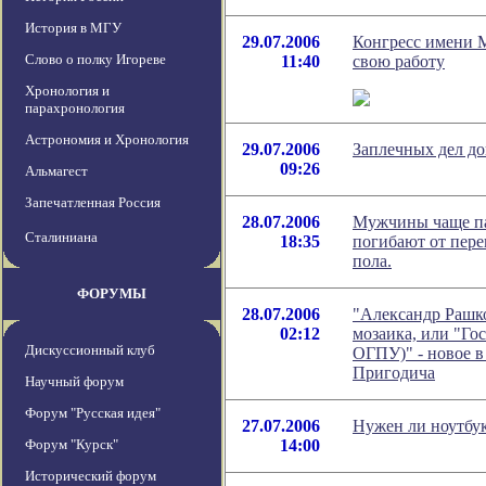
История в МГУ
29.07.2006
Конгресс имени М
Слово о полку Игореве
11:40
свою работу
Хронология и
парахронология
Астрономия и Хронология
29.07.2006
Заплечных дел до
09:26
Альмагест
Запечатленная Россия
28.07.2006
Мужчины чаще па
Сталиниана
18:35
погибают от пере
пола.
ФОРУМЫ
28.07.2006
"Александр Рашк
02:12
мозаика, или "Го
Дискуссионный клуб
ОГПУ)" - новое 
Пригодича
Научный форум
Форум "Русская идея"
27.07.2006
Нужен ли ноутбук
Форум "Курск"
14:00
Исторический форум