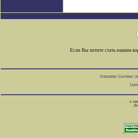
Если Вы хотите стать нашим к
Редколлегия
|
О журнале
|
Ав
Галер
© 1999
Ди