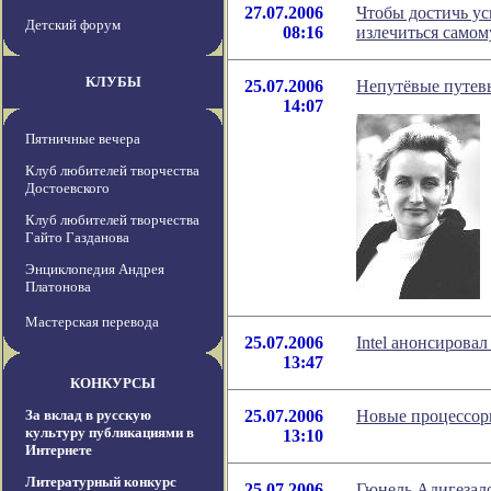
27.07.2006
Чтобы достичь ус
Детский форум
08:16
излечиться самом
КЛУБЫ
25.07.2006
Непутёвые путев
14:07
Пятничные вечера
Клуб любителей творчества
Достоевского
Клуб любителей творчества
Гайто Газданова
Энциклопедия Андрея
Платонова
Мастерская перевода
25.07.2006
Intel анонсиров
13:47
КОНКУРСЫ
За вклад в русскую
25.07.2006
Новые процессоры
культуру публикациями в
13:10
Интернете
Литературный конкурс
25.07.2006
Гюнель Адигезало