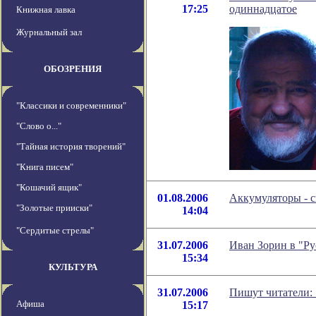
17:25
одиннадцатое
Книжная лавка
Журнальный зал
ОБОЗРЕНИЯ
"Классики и современники"
"Слово о..."
"Тайная история творений"
"Книга писем"
"Кошачий ящик"
01.08.2006
Аккумуляторы - с
"Золотые прииски"
14:04
"Сердитые стрелы"
31.07.2006
Иван Зорин в "Ру
15:34
КУЛЬТУРА
31.07.2006
Пишут читатели: 
Афиша
15:17