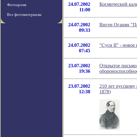
24.07.2002
Космический кале
Фотоархив
11:00
Все фотоматериалы
24.07.2002
Виген Оганян "П
09:33
24.07.2002
"Суси II" - ново
07:45
23.07.2002
Открытое письмо
19:36
обороноспособно
23.07.2002
210 лет русскому
12:38
1878)