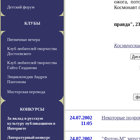
ожога, пот
Детский форум
Космонавт п
КЛУБЫ
правда", 23
Пятничные вечера
Космически
Клуб любителей творчества
Достоевского
Клуб любителей творчества
Гайто Газданова
Энциклопедия Андрея
Платонова
Мастерская перевода
КОНКУРСЫ
24.07.2002
Некоторые подроб
За вклад в русскую
11:05
культуру публикациями в
Интернете
Литературный конкурс
24.07.2002
"Фотон-М" запуст