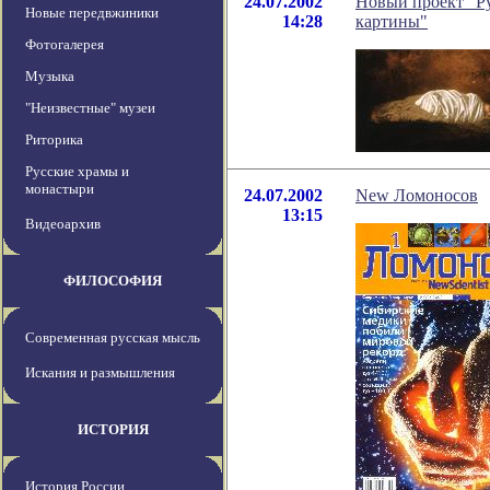
24.07.2002
Новый проект "Ру
Новые передвжиники
14:28
картины"
Фотогалерея
Музыка
"Неизвестные" музеи
Риторика
Русские храмы и
монастыри
24.07.2002
New Ломоносов
13:15
Видеоархив
ФИЛОСОФИЯ
Современная русская мысль
Искания и размышления
ИСТОРИЯ
История России