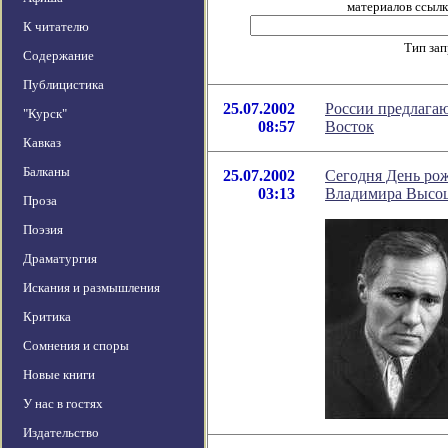
материалов ссылка
К читателю
Тип за
Содержание
Публицистика
25.07.2002
России предлагаю
"Курск"
08:57
Восток
Кавказ
Балканы
25.07.2002
Сегодня День ро
03:13
Владимира Высо
Проза
Поэзия
Драматургия
Искания и размышления
Критика
Сомнения и споры
Новые книги
У нас в гостях
Издательство