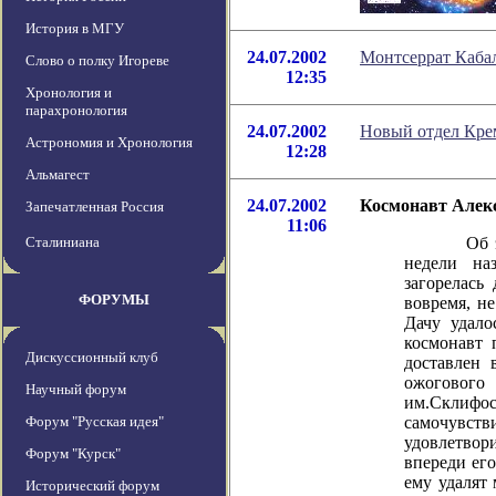
История в МГУ
24.07.2002
Монтсеррат Кабал
Слово о полку Игореве
12:35
Хронология и
парахронология
24.07.2002
Новый отдел Крем
Астрономия и Хронология
12:28
Альмагест
24.07.2002
Космонавт Алекс
Запечатленная Россия
11:06
Сталиниана
Об этой б
недели на
загорелась
ФОРУМЫ
вовремя, не
Дачу удало
космонавт 
Дискуссионный клуб
доставлен 
ожогово
Научный форум
им.Склифо
Форум "Русская идея"
самочу
удовлетвори
Форум "Курск"
впереди ег
ему удалят 
Исторический форум