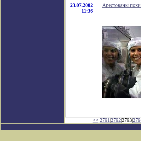
23.07.2002
Арестованы похи
11:36
<<
2791
|
2792
|2793|
279