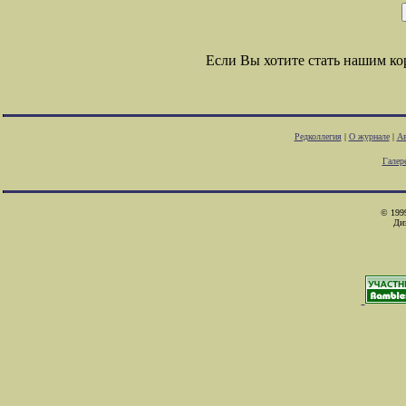
Если Вы хотите стать нашим к
Редколлегия
|
О журнале
|
Ав
Галер
© 1999
Ди