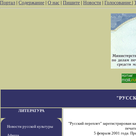
Портал
|
Содержание
|
О нас
|
Пишите
|
Новости
|
Голосование
|
"РУССК
ЛИТЕРАТУРА
"Русский переплет" зарегистрирован 
Новости русской культуры
печати
5 февраля 2001 года. П
Афиша