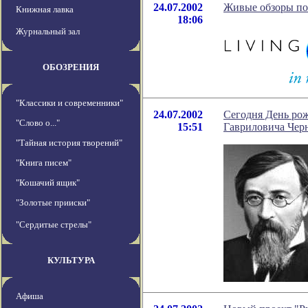
24.07.2002
Живые обзоры по 
Книжная лавка
18:06
Журнальный зал
ОБОЗРЕНИЯ
"Классики и современники"
24.07.2002
Сегодня День ро
"Слово о..."
15:51
Гавриловича Чер
"Тайная история творений"
"Книга писем"
"Кошачий ящик"
"Золотые прииски"
"Сердитые стрелы"
КУЛЬТУРА
Афиша