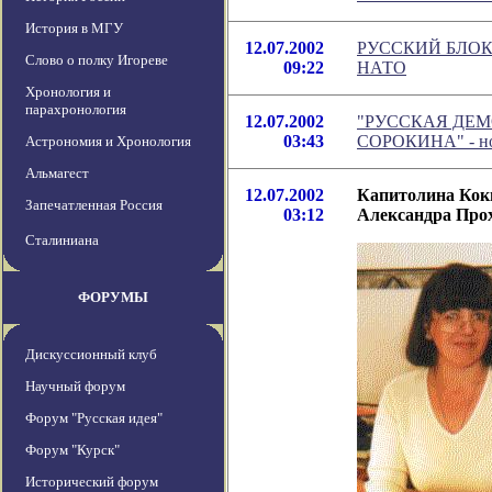
История в МГУ
12.07.2002
РУССКИЙ БЛОК
Слово о полку Игореве
09:22
НАТО
Хронология и
парахронология
12.07.2002
"РУССКАЯ ДЕМ
03:43
СОРОКИНА" - нов
Астрономия и Хронология
Альмагест
12.07.2002
Капитолина Кокш
Запечатленная Россия
03:12
Александра Про
Сталиниана
ФОРУМЫ
Дискуссионный клуб
Научный форум
Форум "Русская идея"
Форум "Курск"
Исторический форум