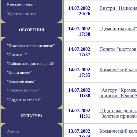
Книжная лавка
14.07.2002
Внутри "Национа
20:26
Журнальный зал
14.07.2002
"Демонстратор-2"
ОБОЗРЕНИЯ
17:38
"Классики и современники"
14.07.2002
Полеты "шаттлов"
17:37
"Слово о..."
"Тайная история творений"
14.07.2002
Космический кале
"Книга писем"
17:35
"Кошачий ящик"
14.07.2002
"Автору "Кромешн
"Золотые прииски"
11:38
прииски" Юлия А
"Сердитые стрелы"
14.07.2002
"Один шаг до иск
КУЛЬТУРА
11:31
"Золотые прииск
13.07.2002
Космический кале
Афиша
23:24