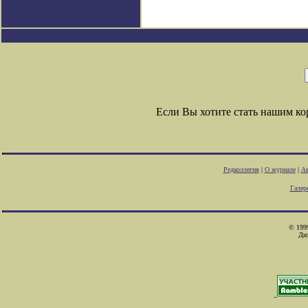
Если Вы хотите стать нашим к
Редколлегия
|
О журнале
|
Ав
Галер
© 1999
Ди