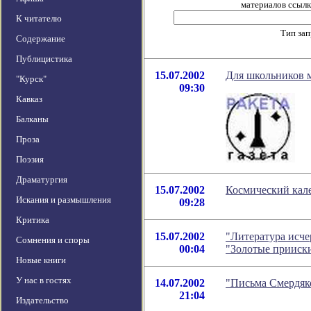
материалов ссылка
К читателю
Тип за
Содержание
Публицистика
15.07.2002
Для школьников м
"Курск"
09:30
Кавказ
Балканы
Проза
Поэзия
Драматургия
15.07.2002
Космический кале
Искания и размышления
09:28
Критика
15.07.2002
"Литература исче
Сомнения и споры
00:04
"Золотые прииск
Новые книги
У нас в гостях
14.07.2002
"Письма Смердяко
21:04
Издательство