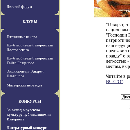
Детский форум
КЛУБЫ
"Говорят, ч
национальны
"Господин Г
Пятничные вечера
патриотичес
Клуб любителей творчества
наш ведущи
Достоевского
предъявил 
правду" о 
Клуб любителей творчества
легкостью -
Гайто Газданова
местам, выр
Энциклопедия Андрея
Платонова
Читайте в р
ВСЕГО"
.
Мастерская перевода
КОНКУРСЫ
За вклад в русскую
культуру публикациями в
Интернете
Литературный конкурс