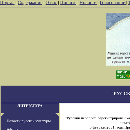
Портал
|
Содержание
|
О нас
|
Пишите
|
Новости
|
Голосование
|
"РУССК
ЛИТЕРАТУРА
"Русский переплет" зарегистрирован 
Новости русской культуры
печати
5 февраля 2001 года. П
Афиша