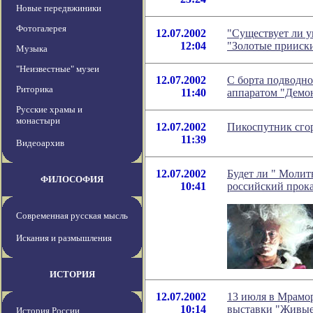
Новые передвжиники
Фотогалерея
12.07.2002
"Существует ли у
12:04
"Золотые прииск
Музыка
"Неизвестные" музеи
12.07.2002
С борта подводно
Риторика
11:40
аппаратом "Демон
Русские храмы и
монастыри
12.07.2002
Пикоспутник сгор
11:39
Видеоархив
12.07.2002
Будет ли " Молит
ФИЛОСОФИЯ
10:41
российский прок
Современная русская мысль
Искания и размышления
ИСТОРИЯ
12.07.2002
13 июля в Мрамо
10:14
выставки "Живые
История России