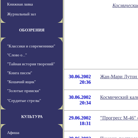
Книжная лавка
Космически
Журнальный зал
ОБОЗРЕНИЯ
"Классики и современники"
"Слово о..."
"Тайная история творений"
"Книга писем"
30.06.2002
Жан-Мари Лутон б
"Кошачий ящик"
20:36
"Золотые прииски"
30.06.2002
Космический кале
"Сердитые стрелы"
20:34
КУЛЬТУРА
29.06.2002
"Прогресс М-46"
18:31
Афиша