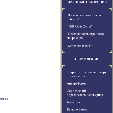
НАУЧНЫЕ ОБОЗРЕНИЯ
"Физические явления на
небесах"
"TERRA & Comp"
"Неизбежность странного
микромира"
"Биология и жизнь"
ОБРАЗОВАНИЕ
Открытое письмо министру
образования
Антиреформа
Соросовский
образовательный журнал
реева
Биология
Науки о Земле