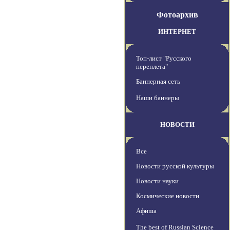
Фотоархив
ИНТЕРНЕТ
Топ-лист "Русского
переплета"
Баннерная сеть
Наши баннеры
НОВОСТИ
Все
Новости русской культуры
Новости науки
Космические новости
Афиша
The best of Russian Science