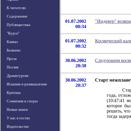
К читателю
Содержание
01.07.2002
"Индевер" возвра
Публицистика
00:34
"Курск"
01.07.2002
Космический кале
Кавказ
00:32
Балканы
Проза
30.06.2002
Следующим косми
20:38
Поэзия
Драматургия
30.06.2002
Старт межплане
Искания и размышления
20:37
Старт аме
Критика
года, отлож
(10:47:41 
Сомнения и споры
которое бы
Новые книги
решить, что
тогда задер
У нас в гостях
Издательство