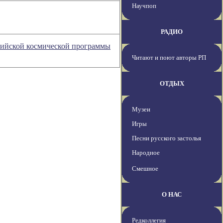
Научпоп
РАДИО
сийской космической программы
Читают и поют авторы РП
ОТДЫХ
Музеи
Игры
Песни русского застолья
Народное
Смешное
О НАС
Редколлегия