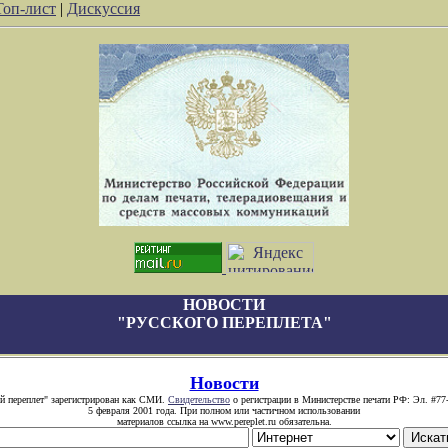
Топ-лист
|
Дискуссия
НОВОСТИ
"РУССКОГО ПЕРЕПЛЕТА"
Новости
й переплет" зарегистрирован как СМИ.
Свидетельство
о регистрации в Министерстве печати РФ: Эл. #77
5 февраля 2001 года. При полном или частичном использовании
материалов ссылка на www.pereplet.ru обязательна.