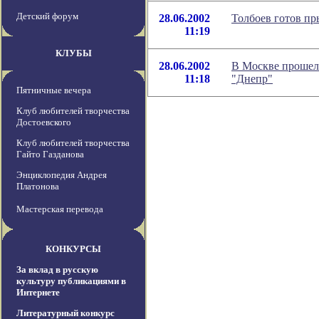
Детский форум
28.06.2002
Толбоев готов пр
11:19
КЛУБЫ
28.06.2002
В Москве прошел
11:18
"Днепр"
Пятничные вечера
Клуб любителей творчества
Достоевского
Клуб любителей творчества
Гайто Газданова
Энциклопедия Андрея
Платонова
Мастерская перевода
КОНКУРСЫ
За вклад в русскую
культуру публикациями в
Интернете
Литературный конкурс