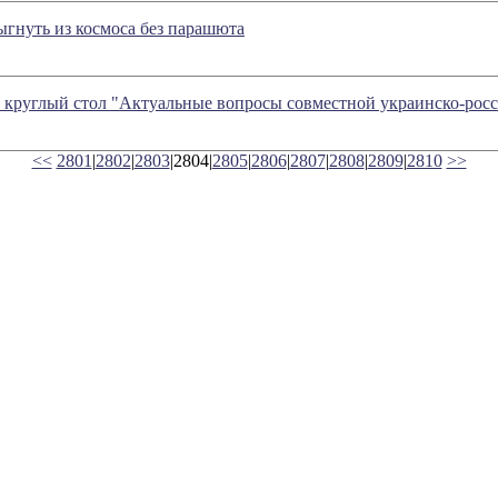
ыгнуть из космоса без парашюта
 круглый стол "Актуальные вопросы совместной украинско-рос
<<
2801
|
2802
|
2803
|2804|
2805
|
2806
|
2807
|
2808
|
2809
|
2810
>>