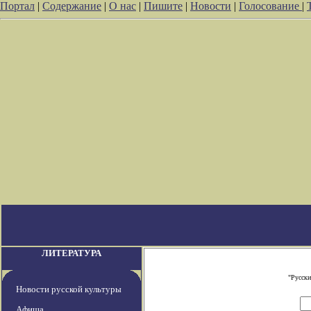
Портал
|
Содержание
|
О нас
|
Пишите
|
Новости
|
Голосование
|
ЛИТЕРАТУРА
"Русски
Новости русской культуры
Афиша