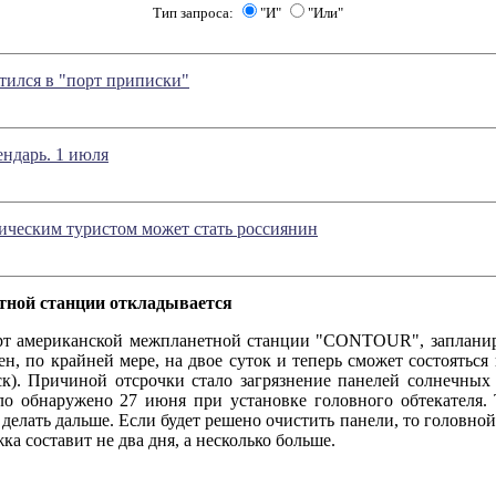
Тип запроса:
"И"
"Или"
тился в "порт приписки"
ндарь. 1 июля
ческим туристом может стать россиянин
тной станции откладывается
риканской межпланетной станции "CONTOUR", запланиро
ен, по крайней мере, на двое суток и теперь сможет состояться
мск). Причиной отсрочки стало загрязнение панелей солнечных 
ло обнаружено 27 июня при установке головного обтекателя. 
 делать дальше. Если будет решено очистить панели, то головной
жка составит не два дня, а несколько больше.