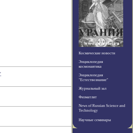
Космические новости
Энциклопедия
космонавтика
"
Энциклопедия
"Естествознание"
Журнальный зал
Физматлит
News of Russian Science and
Technology
Научные семинары