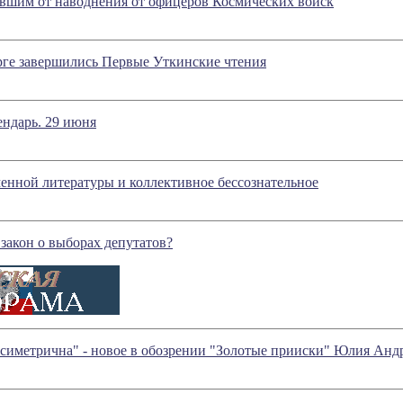
вшим от наводнения от офицеров Космических войск
рге завершились Первые Уткинские чтения
ндарь. 29 июня
енной литературы и коллективное бессознательное
 закон о выборах депутатов?
ссиметрична" - новое в обозрении "Золотые прииски" Юлия Анд