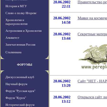
28.06.2002
Правительство ре
История в МГУ
22:11
Слово о полку Игореве
28.06.2002
Маяки на космиче
Хронология и
14:58
парахронология
Астрономия и Хронология
28.06.2002
Секретные матер
Альмагест
13:44
Запечатленная Россия
Сталиниана
ФОРУМЫ
Дискуссионный клуб
28.06.2002
Сайт "НET - НАРК
Научный форум
13:20
Форум "Русская идея"
28.06.2002
Открылся сайт л
Форум "Курск"
13:12
Исторический форум