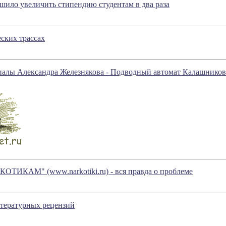
шило увеличить стипендию студентам в два раза
ских трассах
иалы Александра Железнякова - Подводный автомат Калашников
ОТИКАМ" (www.narkotiki.ru) - вся правда о проблеме
итературных рецензий