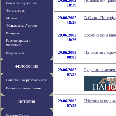
29.06.2002
Помощь пострада
Новые передвжиники
18:29
Фотогалерея
29.06.2002
В Санкт-Петербу
Музыка
18:28
"Неизвестные" музеи
Риторика
29.06.2002
Космический кале
18:26
Русские храмы и
монастыри
29.06.2002
Паталогия соврем
Видеоархив
08:03
ФИЛОСОФИЯ
29.06.2002
Будет ли изменен
07:57
Современная русская мысль
Искания и размышления
29.06.2002
"Истина всегда а
ИСТОРИЯ
07:53
История России