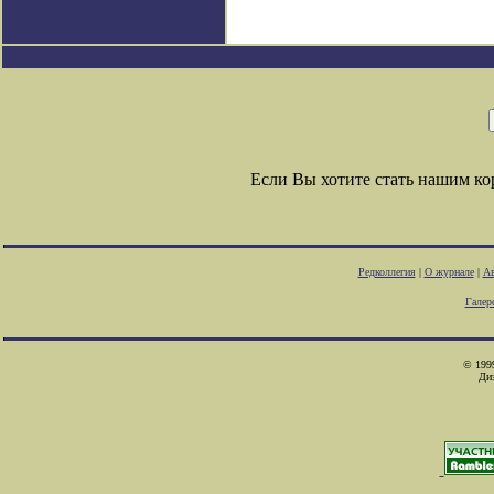
Если Вы хотите стать нашим к
Редколлегия
|
О журнале
|
Ав
Галер
© 1999
Ди