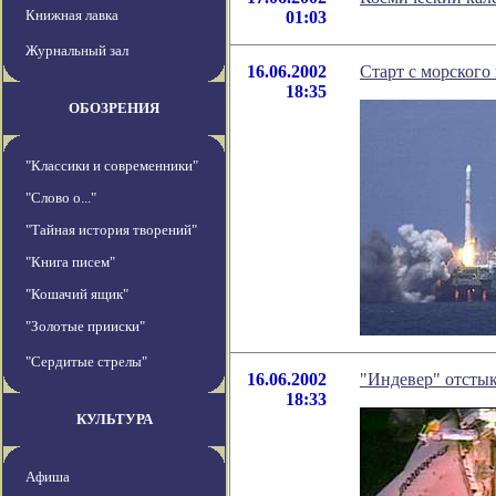
Книжная лавка
01:03
Журнальный зал
16.06.2002
Старт с морского
18:35
ОБОЗРЕНИЯ
"Классики и современники"
"Слово о..."
"Тайная история творений"
"Книга писем"
"Кошачий ящик"
"Золотые прииски"
"Сердитые стрелы"
16.06.2002
"Индевер" отсты
18:33
КУЛЬТУРА
Афиша