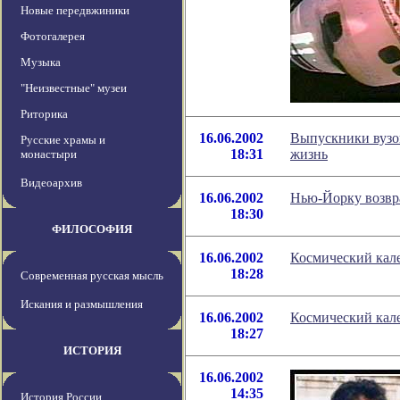
Новые передвжиники
Фотогалерея
Музыка
"Неизвестные" музеи
Риторика
16.06.2002
Выпускники вузов
Русские храмы и
18:31
жизнь
монастыри
Видеоархив
16.06.2002
Нью-Йорку возвр
18:30
ФИЛОСОФИЯ
16.06.2002
Космический кале
18:28
Современная русская мысль
Искания и размышления
16.06.2002
Космический кале
18:27
ИСТОРИЯ
16.06.2002
14:35
История России