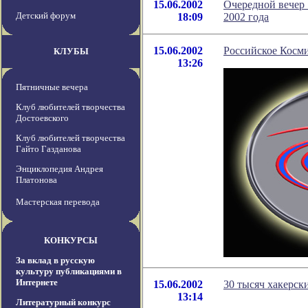
15.06.2002
Очередной вечер 
Детский форум
18:09
2002 года
15.06.2002
Российское Косм
КЛУБЫ
13:26
Пятничные вечера
Клуб любителей творчества
Достоевского
Клуб любителей творчества
Гайто Газданова
Энциклопедия Андрея
Платонова
Мастерская перевода
КОНКУРСЫ
За вклад в русскую
культуру публикациями в
Интернете
15.06.2002
30 тысяч хакерск
13:14
Литературный конкурс