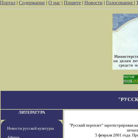
Портал
|
Содержание
|
О нас
|
Пишите
|
Новости
|
Голосование
|
"РУССК
ЛИТЕРАТУРА
"Русский переплет" зарегистрирован 
Новости русской культуры
печати
5 февраля 2001 года. П
Афиша