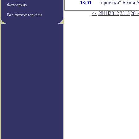
13:01
прииски" Юлия А
Фотоархив
<<
2811
|
2812
|
2813
|
281
Все фотоматериалы