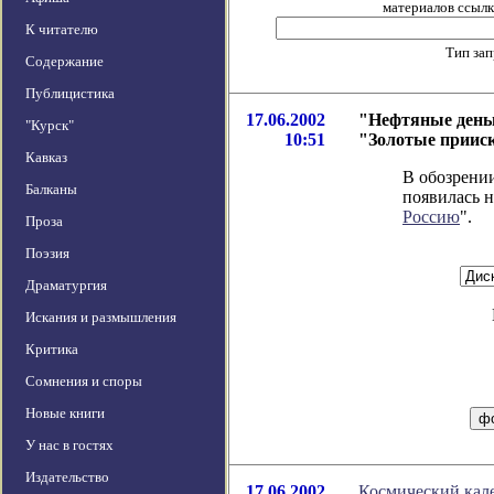
материалов ссылка
К читателю
Тип за
Содержание
Публицистика
17.06.2002
"Нефтяные деньг
"Курск"
10:51
"Золотые приис
Кавказ
В обозрении
Балканы
появилась н
Россию
".
Проза
Поэзия
Драматургия
Искания и размышления
Критика
Сомнения и споры
Новые книги
У нас в гостях
Издательство
17.06.2002
Космический кале