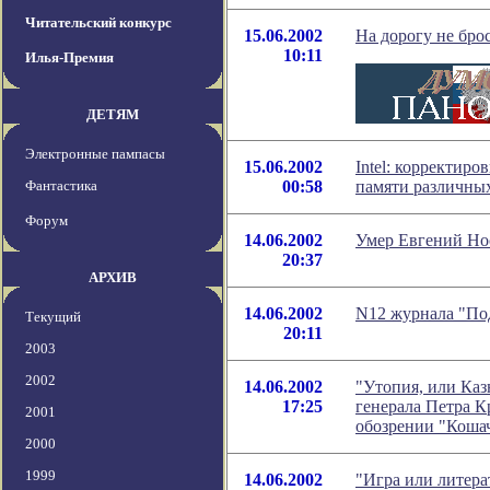
Читательский конкурс
15.06.2002
На дорогу не брос
10:11
Илья-Премия
ДЕТЯМ
Электронные пампасы
15.06.2002
Intel: корректир
Фантастика
00:58
памяти различны
Форум
14.06.2002
Умер Евгений Но
20:37
АРХИВ
14.06.2002
N12 журнала "По
Текущий
20:11
2003
2002
14.06.2002
"Утопия, или Каз
17:25
генерала Петра К
2001
обозрении "Коша
2000
1999
14.06.2002
"Игра или литера