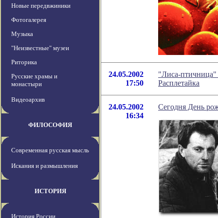
Новые передвжиники
Фотогалерея
Музыка
"Неизвестные" музеи
Риторика
24.05.2002
"Лиса-птичница" 
Русские храмы и
17:50
Расплетайка
монастыри
Видеоархив
24.05.2002
Сегодня День рож
16:34
ФИЛОСОФИЯ
Современная русская мысль
Искания и размышления
ИСТОРИЯ
История России