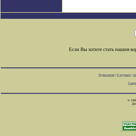
Если Вы хотите стать нашим к
Редколлегия
|
О журнале
|
Ав
Галер
© 1999
Ди