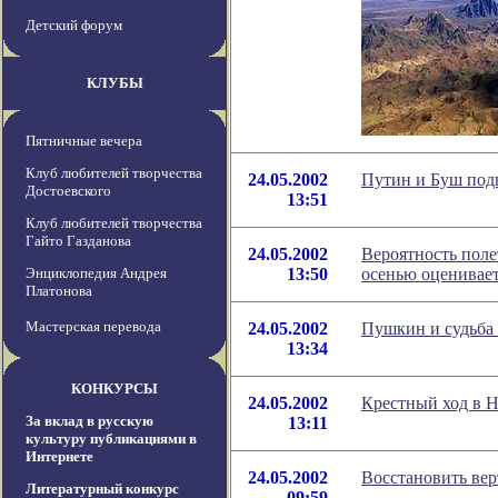
Детский форум
КЛУБЫ
Пятничные вечера
Клуб любителей творчества
24.05.2002
Путин и Буш под
Достоевского
13:51
Клуб любителей творчества
Гайто Газданова
24.05.2002
Вероятность поле
Энциклопедия Андрея
13:50
осенью оценивает
Платонова
Мастерская перевода
24.05.2002
Пушкин и судьба
13:34
КОНКУРСЫ
24.05.2002
Крестный ход в 
За вклад в русскую
13:11
культуру публикациями в
Интернете
24.05.2002
Восстановить вер
Литературный конкурс
09:59