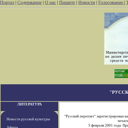
Портал
|
Содержание
|
О нас
|
Пишите
|
Новости
|
Голосование
|
"РУССК
ЛИТЕРАТУРА
"Русский переплет" зарегистрирован 
Новости русской культуры
печати
5 февраля 2001 года. П
Афиша