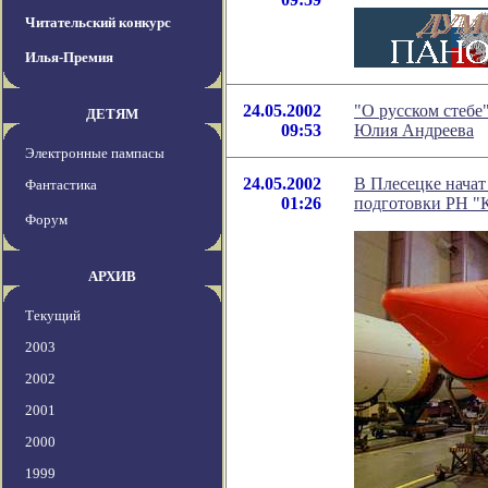
Читательский конкурс
Илья-Премия
24.05.2002
"О русском стебе
ДЕТЯМ
09:53
Юлия Андреева
Электронные пампасы
24.05.2002
В Плесецке начат
Фантастика
01:26
подготовки РН "
Форум
АРХИВ
Текущий
2003
2002
2001
2000
1999