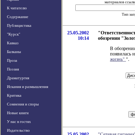
материалов ссылка
К читателю
Тип за
Содержание
Публицистика
25.05.2002
"Ответственност
"Курск"
10:14
обозрении "Зол
Кавказ
В обозрении
Балканы
появилась н
жизнь"
".
Проза
Поэзия
Драматургия
Искания и размышления
Критика
Сомнения и споры
Новые книги
У нас в гостях
Издательство
25.05.2002
"Сетевая гигиена