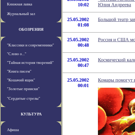
Книжная лавка
10:02
Юлия Андреева
Журнальный зал
25.05.2002
Большой театр за
01:08
ОБОЗРЕНИЯ
25.05.2002
Россия и США мо
00:48
"Классики и современники"
"Слово о..."
25.05.2002
Космический кале
"Тайная история творений"
00:47
"Книга писем"
25.05.2002
Комары помогут в
"Кошачий ящик"
00:01
"Золотые прииски"
"Сердитые стрелы"
КУЛЬТУРА
Афиша