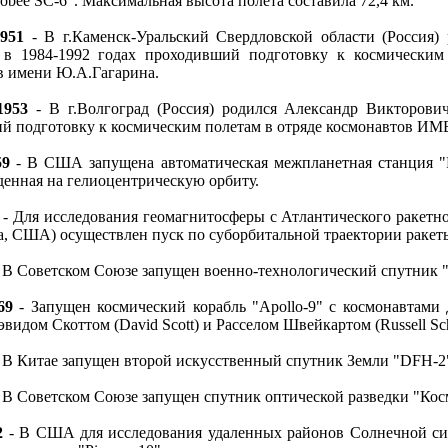
obee SC-6". Максимальная высота полета составила 72,4 км.
1951
- В г.Каменск-Уральский Свердловской области (Россия)
 в 1984-1992 годах проходивший подготовку к космическим
в имени Ю.А.Гагарина.
1953
- В г.Волгоград (Россия) родился Александр Викторович
й подготовку к космическим полетам в отряде космонавтов ИМ
59
- В США запущена автоматическая межпланетная станция "Pi
енная на гелиоцентрическую орбиту.
- Для исследования геомагнитосферы с Атлантического ракетн
, США) осуществлен пуск по суборбитальной траектории ракеты 
 В Советском Союзе запущен военно-технологический спутник "
69
- Запущен космический корабль "Apollo-9" с космонавтам
Дэвидом Скоттом (David Scott) и Расселом Швейкартом (Russell Sch
 В Китае запущен второй искусственный спутник Земли "DFH-2
 В Советском Союзе запущен спутник оптической разведки "Кос
2
- В США для исследования удаленных районов Солнечной си