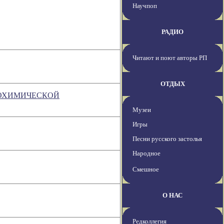
Научпоп
РАДИО
Читают и поют авторы РП
ОТДЫХ
ТРОХИМИЧЕСКОЙ
Музеи
Игры
Песни русского застолья
Народное
Смешное
О НАС
Редколлегия