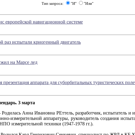
Тип запроса:
"И"
"Или"
нс европейской навигационной системе
й раз испытали криогенный двигатель
ужил на Марсе лед
ся презентация аппарата для суборбитальных туристических поле
ендарь. 3 марта
 Родилась Анна Ивановна РЕттель, разработчик, испытатель и 
нно-измерительной аппаратуры, руководитель создания испыта
НПО измерительной техники (1947-1978 гг.).
 Родился Карл Генрихович Сенкевич, специалист по ЖРД в КБ