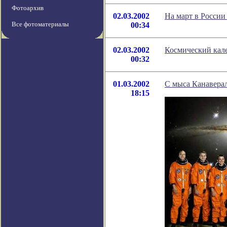
Фотоархив
02.03.2002
На март в России
Все фотоматериалы
00:34
02.03.2002
Космический кале
00:32
01.03.2002
С мыса Канаверал
18:15