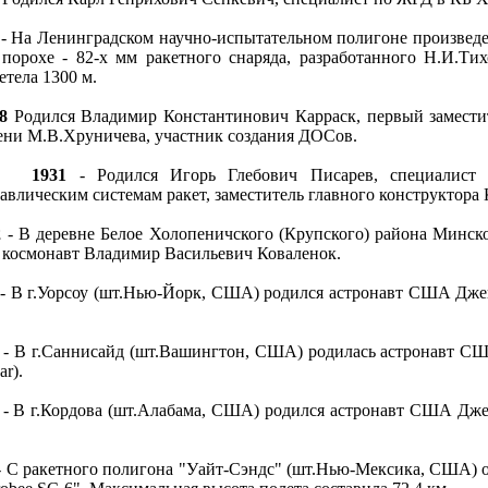
- На Ленинградском научно-испытательном полигоне произведе
порохе - 82-х мм ракетного снаряда, разработанного Н.И.Т
етела 1300 м.
8
Родился Владимир Константинович Карраск, первый заместит
и М.В.Хруничева, участник создания ДОСов.
1931
- Родился Игорь Глебович Писарев, специалист
авлическим системам ракет, заместитель главного конструктора
2
- В деревне Белое Холопеничского (Крупского) района Минско
 космонавт Владимир Васильевич Коваленок.
- В г.Уорсоу (шт.Нью-Йорк, США) родился астронавт США Джей
- В г.Саннисайд (шт.Вашингтон, США) родилась астронавт С
ar).
- В г.Кордова (шт.Алабама, США) родился астронавт США Джей
 С ракетного полигона "Уайт-Сэндс" (шт.Нью-Мексика, США) 