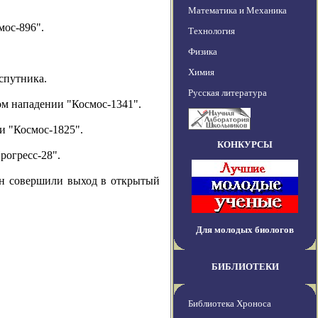
Математика и Механика
мос-896".
Технология
Физика
Химия
спутника.
Русская литература
ом нападении "Космос-1341".
и "Космос-1825".
КОНКУРСЫ
рогресс-28".
ин совершили выход в открытый
Для молодых биологов
БИБЛИОТЕКИ
Библиотека Хроноса