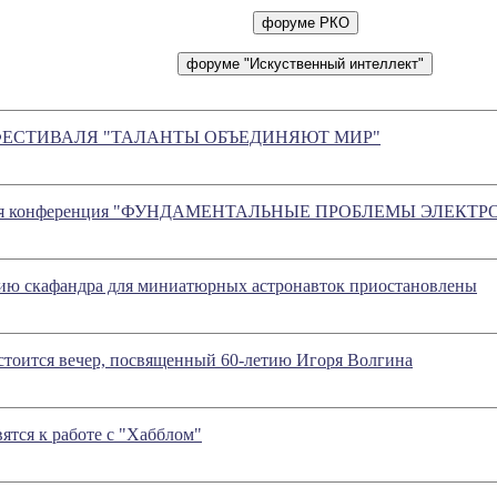
ФЕСТИВАЛЯ "ТАЛАНТЫ ОБЪЕДИНЯЮТ МИР"
ная конференция "ФУНДАМЕНТАЛЬНЫЕ ПРОБЛЕМЫ ЭЛЕК
нию скафандра для миниатюрных астронавток приостановлены
стоится вечер, посвященный 60-летию Игоря Волгина
ятся к работе с "Хабблом"