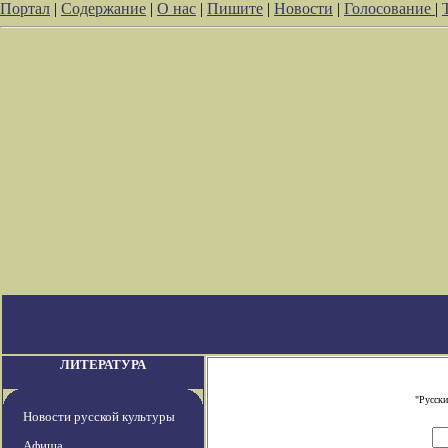
Портал
|
Содержание
|
О нас
|
Пишите
|
Новости
|
Голосование
|
ЛИТЕРАТУРА
"Русски
Новости русской культуры
Афиша