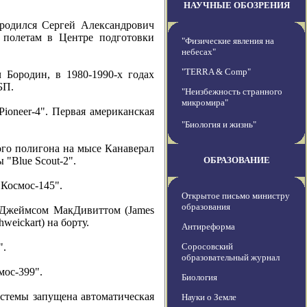
НАУЧНЫЕ ОБОЗРЕНИЯ
 родился Сергей Александрович
 полетам в Центре подготовки
"Физические явления на
небесах"
"TERRA & Comp"
 Бородин, в 1980-1990-х годах
БП.
"Неизбежность странного
микромира"
oneer-4". Первая американская
"Биология и жизнь"
ого полигона на мысе Канаверал
"Blue Scout-2".
ОБРАЗОВАНИЕ
Космос-145".
Открытое письмо министру
образования
и Джеймсом МакДивиттом (James
weickart) на борту.
Антиреформа
".
Соросовский
образовательный журнал
мос-399".
Биология
стемы запущена автоматическая
Науки о Земле