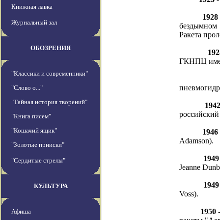
Книжная лавка
1928
Журнальный зал
бездымном 
Ракета прол
ОБОЗРЕНИЯ
192
ГКНПЦ имен
"Классики и современники"
пневмогидр
"Слово о..."
"Тайная история творений"
194
российский
"Книга писем"
"Кошачий ящик"
1946
Adamson).
"Золотые прииски"
1949
"Сердитые стрелы"
Jeanne Dunb
1949
КУЛЬТУРА
Voss).
1950
-
Афиша