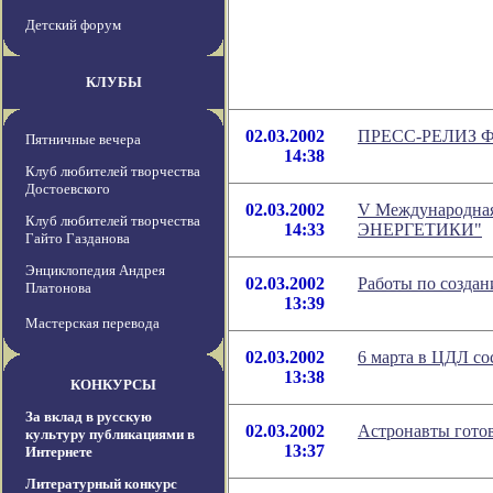
Детский форум
КЛУБЫ
02.03.2002
ПРЕСС-РЕЛИЗ 
Пятничные вечера
14:38
Клуб любителей творчества
Достоевского
02.03.2002
V Международ
Клуб любителей творчества
14:33
ЭНЕРГЕТИКИ"
Гайто Газданова
Энциклопедия Андрея
02.03.2002
Работы по созда
Платонова
13:39
Мастерская перевода
02.03.2002
6 марта в ЦДЛ со
13:38
КОНКУРСЫ
За вклад в русскую
02.03.2002
Астронавты готов
культуру публикациями в
13:37
Интернете
Литературный конкурс