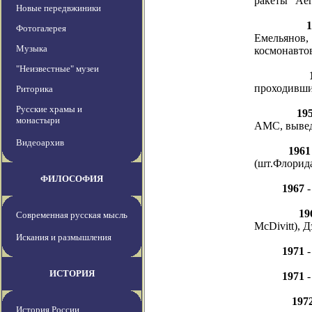
ракеты "Aer
Новые передвжиники
Фотогалерея
Емельянов,
Музыка
космонавто
"Неизвестные" музеи
проходивши
Риторика
Русские храмы и
19
монастыри
АМС, вывед
Видеоархив
1961
(шт.Флорида
ФИЛОСОФИЯ
1967
-
19
Современная русская мысль
McDivitt), 
Искания и размышления
1971
-
ИСТОРИЯ
1971
-
197
История России