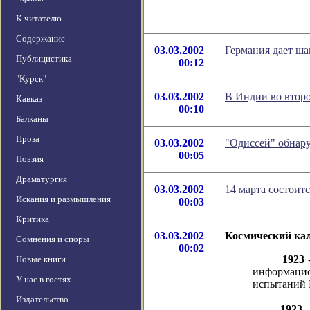
К читателю
Содержание
03.03.2002
Германия дает ша
Публицистика
00:12
"Курск"
03.03.2002
В Индии во второ
Кавказ
00:10
Балканы
Проза
03.03.2002
"Одиссей" обнар
00:05
Поэзия
Драматургия
03.03.2002
14 марта состоит
Искания и размышления
00:03
Критика
03.03.2002
Космический кал
Сомнения и споры
00:02
1923
-
Новые книги
информацио
У нас в гостях
испытаний 
Издательство
1923
-