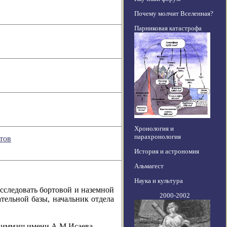
Почему молчит Вселенная?
Парниковая катастрофа
Хронология и
парахронология
тов
История и астрономия
Альмагест
Наука и культура
исследовать бортовой и наземной
2000-2002
тельной базы, начальник отдела
 Химмаш имени А.М.Исаева.