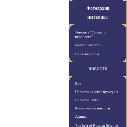
Фотоархив
ИНТЕРНЕТ
Топ-лист "Русского
переплета"
Баннерная сеть
Наши баннеры
НОВОСТИ
Все
Новости русской культуры
Новости науки
Космические новости
Афиша
The best of Russian Science