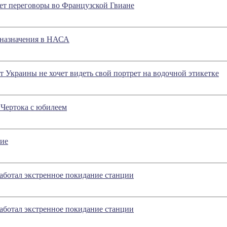
ет переговоры во Французской Гвиане
 назначения в НАСА
 Украины не хочет видеть свой портрет на водочной этикетке
 Чертока с юбилеем
ние
ботал экстренное покидание станции
ботал экстренное покидание станции