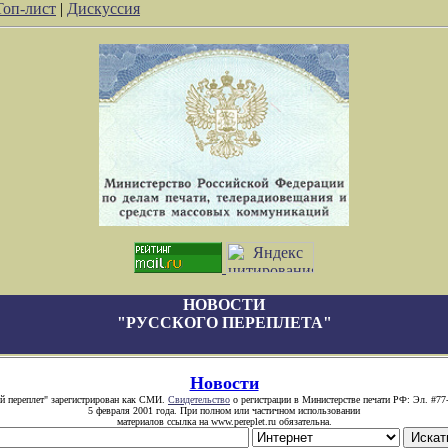
Топ-лист
|
Дискуссия
НОВОСТИ
"РУССКОГО ПЕРЕПЛЕТА"
Новости
й переплет" зарегистрирован как СМИ.
Свидетельство
о регистрации в Министерстве печати РФ: Эл. #77
5 февраля 2001 года. При полном или частичном использовании
материалов ссылка на www.pereplet.ru обязательна.