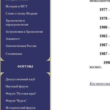
межпланетна
История в МГУ
1977
-
Слово о полку Игореве
1978
-
Хронология и
парахронология
1980
-
Астрономия и Хронология
1982
-
Альмагест
1987
-
Запечатленная Россия
1987
-
Сталиниана
199
ФОРУМЫ
космос.
Дискуссионный клуб
Космически
Научный форум
Форум "Русская идея"
Форум "Курск"
Исторический форум