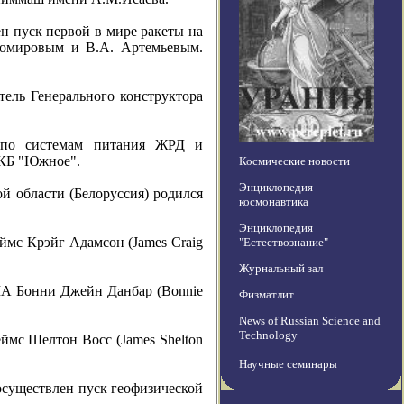
н пуск первой в мире ракеты на
ихомировым и В.А. Артемьевым.
ель Генерального конструктора
 по системам питания ЖРД и
 КБ "Южное".
Космические новости
Энциклопедия
й области (Белоруссия) родился
космонавтика
Энциклопедия
мс Крэйг Адамсон (James Craig
"Естествознание"
Журнальный зал
ША Бонни Джейн Данбар (Bonnie
Физматлит
News of Russian Science and
Technology
мс Шелтон Восс (James Shelton
Научные семинары
осуществлен пуск геофизической