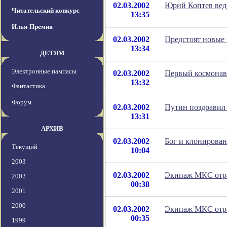
02.03.2002
Юрий Коптев вед
Читательский конкурс
13:35
Илья-Премия
02.03.2002
Предстоят новые
13:34
ДЕТЯМ
Электронные пампасы
02.03.2002
Первый космонавт
13:32
Фантастика
Форум
02.03.2002
Путин поздравил
13:31
АРХИВ
02.03.2002
Бог и клонирова
Текущий
10:04
2003
02.03.2002
Экипаж МКС отра
2002
00:38
2001
2000
02.03.2002
Экипаж МКС отра
00:35
1999