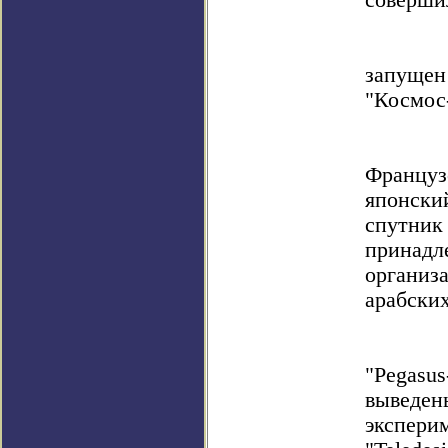
соверши
запуще
"Космос
Франц
японский
спутн
прина
органи
арабских
"Pegasu
выведе
экспер