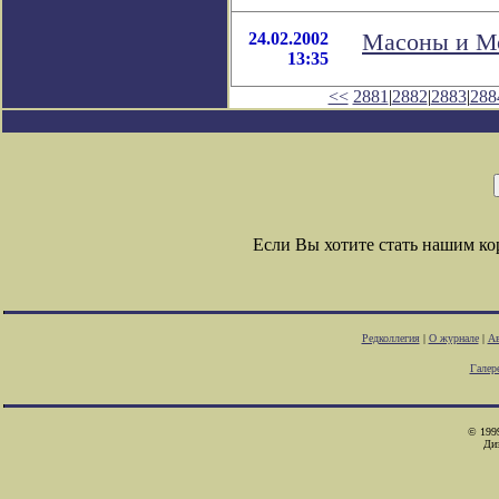
24.02.2002
Масоны и Мо
13:35
<<
2881
|
2882
|
2883
|
288
Если Вы хотите стать нашим к
Редколлегия
|
О журнале
|
Ав
Галер
© 1999
Ди