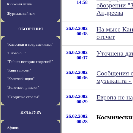
14:58
Книжная лавка
обозрении "
Андреева
Журнальный зал
26.02.2002
На мысе Кан
ОБОЗРЕНИЯ
00:38
отсчет
"Классики и современники"
26.02.2002
Уточнена да
"Слово о..."
00:37
"Тайная история творений"
"Книга писем"
26.02.2002
Сообщения о
00:36
"Кошачий ящик"
музыканта -
"Золотые прииски"
26.02.2002
Европа не н
"Сердитые стрелы"
00:29
КУЛЬТУРА
26.02.2002
Космически
00:28
Афиша