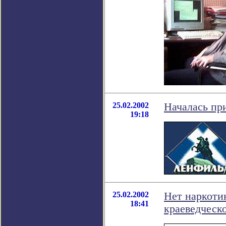
25.02.2002
Началась пр
19:18
25.02.2002
Нет наркоти
18:41
краеведческ