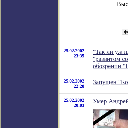
Выс
25.02.2002
"Так ли уж 
23:35
"развитом со
обозрении "
25.02.2002
Запущен "Ко
22:28
25.02.2002
Умер Андрей
20:03