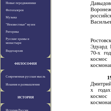
Давыдо
Новые передвжиники
Воронеж
Фотогалерея
россий
Музыка
Василье
"Неизвестные" музеи
Риторика
Русские храмы и
Ростовс
монастыри
Эдуард 
Видеоархив
70-х го
космо
ФИЛОСОФИЯ
космона
Современная русская мысль
1
Дмитрий
Искания и размышления
х года
космо
ИСТОРИЯ
космона
История России