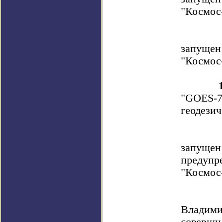
"Космос
запущен
"Космос
"GOES-
геодезич
запу
предупр
"Космос
Владим