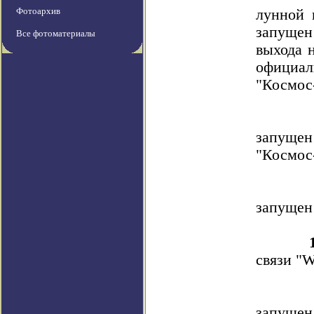
Фотоархив
лунной 
запуще
Все фотоматериалы
выхода 
офици
"Космос
запущен
"Космос
запущен 
связи "W
запущен