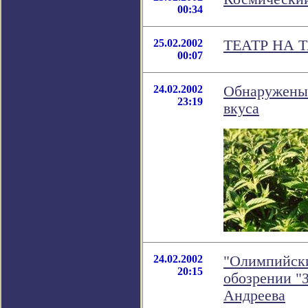
00:34
25.02.2002
ТЕАТР НА 
00:07
24.02.2002
Обнаружены 
23:19
вкуса
24.02.2002
"Олимпийски
20:15
обозрении "
Андреева