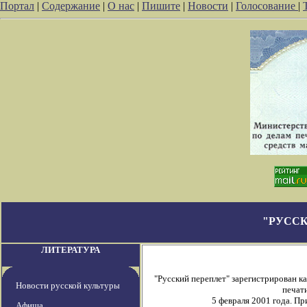
Портал
|
Содержание
|
О нас
|
Пишите
|
Новости
|
Голосование
|
"РУССК
ЛИТЕРАТУРА
"Русский переплет" зарегистрирован 
Новости русской культуры
печати
5 февраля 2001 года. П
Афиша