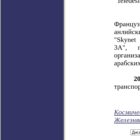
"Teledesi
Франц
анлийс
"Skynet
3A", п
органи
арабских
2
транспо
Космиче
Железня