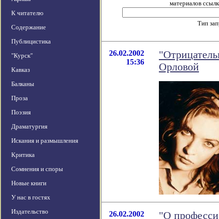
материалов ссылка
К читателю
Тип за
Содержание
Публицистика
26.02.2002
"Отрицатель
"Курск"
15:36
Орловой
Кавказ
Балканы
Проза
Поэзия
Драматургия
Искания и размышления
Критика
Сомнения и споры
Новые книги
У нас в гостях
Издательство
26.02.2002
"О професси