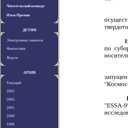
Читательский конкурс
Илья-Премия
осущ
твердот
ДЕТЯМ
1
Электронные пампасы
по субо
Фантастика
носителя
Форум
АРХИВ
запущен
Текущий
"Космос
2003
2002
"ESSA-
2001
исследо
2000
1999