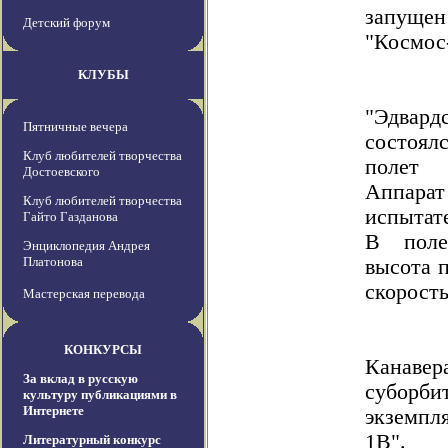
запуще
Детский форум
"Космос
КЛУБЫ
"Эдвар
Пятничные вечера
состоя
Клуб любителей творчества
полет 
Достоевского
Аппар
Клуб любителей творчества
испытат
Гайто Газданова
В поле
Энциклопедия Андрея
Платонова
высота 
скорость
Мастерская перевода
КОНКУРСЫ
Канаве
За вклад в русскую
суборб
культуру публикациями в
Интернете
экземпл
1B".
Литературный конкурс