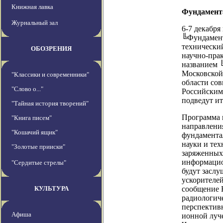
Книжная лавка
Фундамента
Журнальный зал
6-7 декабря
╚Фундамент
технический
ОБОЗРЕНИЯ
научно-пра
названием 
Московской
"Классики и современники"
области сов
"Слово о..."
Российским
подведут ит
"Тайная история творений"
Программа 
"Книга писем"
направления
"Кошачий ящик"
фундамента
науки и тех
"Золотые прииски"
заряженных
информацио
"Сердитые стрелы"
будут засл
ускорителей
КУЛЬТУРА
сообщение 
радиологич
перспективн
Афиша
ионной луч