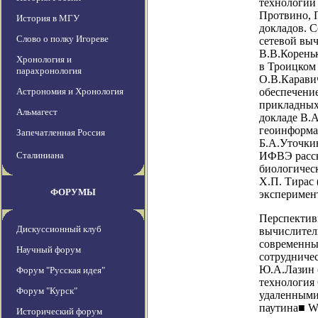
технологий
Протвино, 
История в МГУ
докладов. С
Слово о полку Игореве
сетевой вы
В.В.Корень
Хронология и
в Троицком 
парахронология
О.В.Карави
Астрономия и Хронология
обеспечени
прикладных
Альмагест
докладе В.
геоинформа
Запечатленная Россия
Б.А.Уточкин
Сталиниана
ИФВЭ расск
биологичес
Х.П. Тирас 
ФОРУМЫ
эксперимен
Перспектив
Дискуссионный клуб
вычислител
современны
Научный форум
сотрудничес
Ю.А.Лазин 
Форум "Русская идея"
технология 
Форум "Курск"
удаленными
паутина■ W
Исторический форум