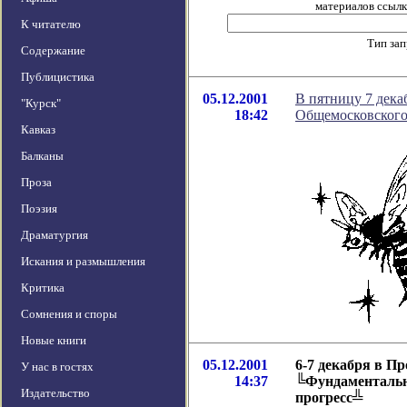
материалов ссылка
К читателю
Тип за
Содержание
Публицистика
05.12.2001
В пятницу 7 декаб
"Курск"
18:42
Общемосковского
Кавказ
Балканы
Проза
Поэзия
Драматургия
Искания и размышления
Критика
Сомнения и споры
Новые книги
05.12.2001
6-7 декабря в П
У нас в гостях
14:37
╚Фундаментальн
Издательство
прогресс╩