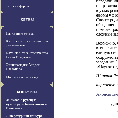
передачи ин
направлена 
Детский форум
в узлах ре
фермы■ с б
КЛУБЫ
Своего род
объединенн
поможет рас
Пятничные вечера
сложные зад
Клуб любителей творчества
Возможно, ч
Достоевского
вычислител
единую сист
Клуб любителей творчества
Гайто Газданова
содружеств
заседание ⌠
Энциклопедия Андрея
╚Наукоград
Платонова
Ширшов Леон
Мастерская перевода
http://www.i
КОНКУРСЫ
Анонсы сем
За вклад в русскую
культуру публикациями в
Интернете
Литературный конкурс