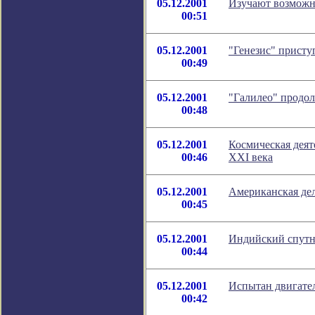
05.12.2001
Изучают возможн
00:51
05.12.2001
"Генезис" присту
00:49
05.12.2001
"Галилео" продол
00:48
05.12.2001
Космическая деят
00:46
XXI века
05.12.2001
Американская де
00:45
05.12.2001
Индийский спутн
00:44
05.12.2001
Испытан двигате
00:42