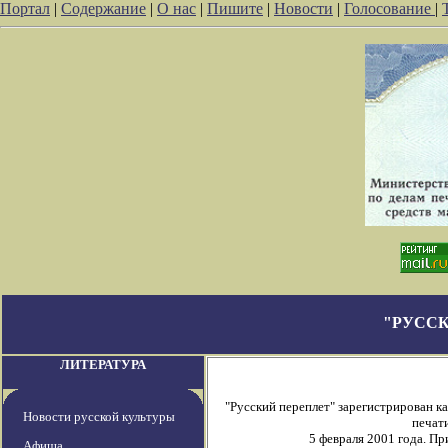
Портал
|
Содержание
|
О нас
|
Пишите
|
Новости
|
Голосование
|
"РУССК
ЛИТЕРАТУРА
"Русский переплет" зарегистрирован 
Новости русской культуры
печати
5 февраля 2001 года. П
Афиша