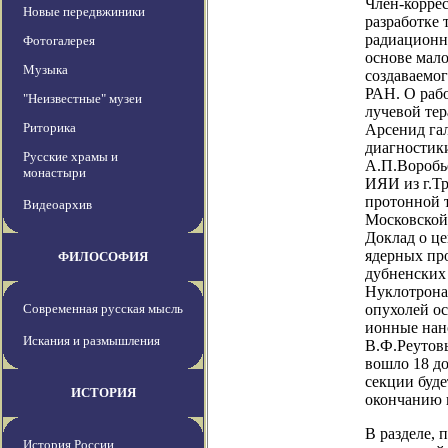
Член-корре
Новые передвжиники
разработке 
радиационн
Фотогалерея
основе мал
Музыка
создаваемо
РАН. О раб
"Неизвестные" музеи
лучевой те
Риторика
Арсенид га
диагностики
Русские храмы и
А.П.Воробь
монастыри
ИЯИ из г.Т
протонной т
Видеоархив
Московской
Доклад о ц
ядерных пр
ФИЛОСОФИЯ
дубненских
Нуклотрона
Современная русская мысль
опухолей ос
ионные нан
Искания и размышления
В.Ф.Реутов
вошло 18 д
секции буд
ИСТОРИЯ
окончанию 
В разделе,
История России