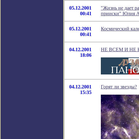
05.12.2001
"Жизнь не дает р
00:41
прииски" Юлия А
05.12.2001
Космический кале
00:41
04.12.2001
НЕ ВСЕМ И НЕ
18:06
04.12.2001
Горят ли звезды?
15:35