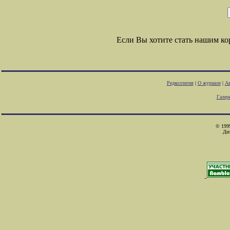
Если Вы хотите стать нашим к
Редколлегия
|
О журнале
|
Ав
Галер
© 1999
Ди