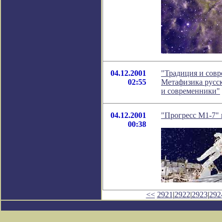
04.12.2001
"Традиция и совр
02:55
Метафизика русск
и современники"
04.12.2001
"Прогресс М1-7"
00:38
<<
2921
|
2922
|
2923
|
292