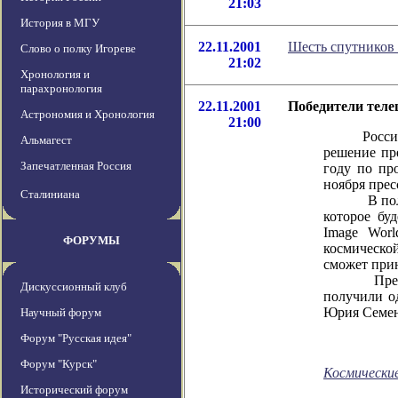
21:03
История в МГУ
22.11.2001
Шесть спутников 
Слово о полку Игореве
21:02
Хронология и
парахронология
22.11.2001
Победители теле
Астрономия и Хронология
21:00
Российское
Альмагест
решение пр
Запечатленная Россия
году по пр
ноября пре
Сталиниана
В полетах,
которое бу
Image Wor
ФОРУМЫ
космическо
сможет прин
Предварит
Дискуссионный клуб
получили о
Юрия Семен
Научный форум
Форум "Русская идея"
Форум "Курск"
Космически
Исторический форум