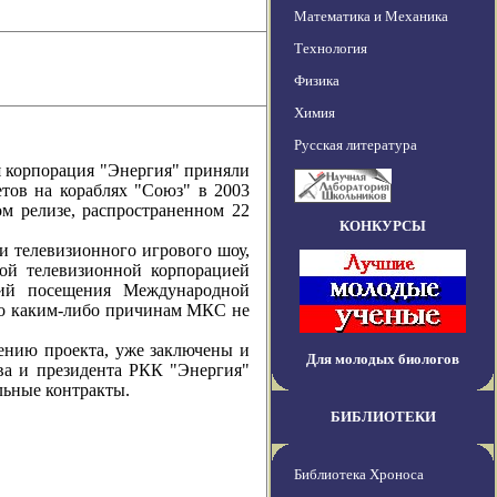
Математика и Механика
Технология
Физика
Химия
Русская литература
корпорация "Энергия" приняли
тов на кораблях "Союз" в 2003
м релизе, распространенном 22
КОНКУРСЫ
телевизионного игрового шоу,
ной телевизионной корпорацией
ций посещения Международной
по каким-либо причинам МКС не
ию проекта, уже заключены и
Для молодых биологов
ва и президента РКК "Энергия"
льные контракты.
БИБЛИОТЕКИ
Библиотека Хроноса