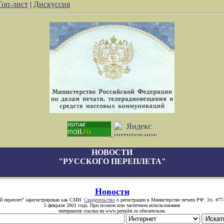
Топ-лист
|
Дискуссия
НОВОСТИ
"РУССКОГО ПЕРЕПЛЕТА"
Новости
й переплет" зарегистрирован как СМИ.
Свидетельство
о регистрации в Министерстве печати РФ: Эл. #77
5 февраля 2001 года. При полном или частичном использовании
материалов ссылка на www.pereplet.ru обязательна.