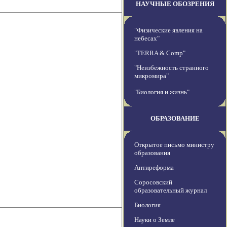
НАУЧНЫЕ ОБОЗРЕНИЯ
"Физические явления на
небесах"
"TERRA & Comp"
"Неизбежность странного
микромира"
"Биология и жизнь"
ОБРАЗОВАНИЕ
Открытое письмо министру
образования
Антиреформа
Соросовский
образовательный журнал
Биология
Науки о Земле