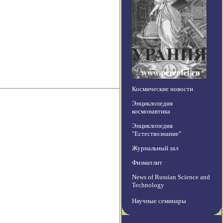
Космические новости
Энциклопедия
космонавтика
Энциклопедия
"Естествознание"
Журнальный зал
Физматлит
News of Russian Science and
Technology
Научные семинары