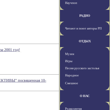
Научпоп
РАДИО
Читают и поют авторы РП
ОТДЫХ
а 2001 год!
Музеи
Игры
Песни русского застолья
Народное
ТИВЫ" посвященная 10-
Смешное
О НАС
Редколлегия