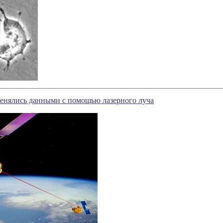
енялись данными с помощью лазерного луча