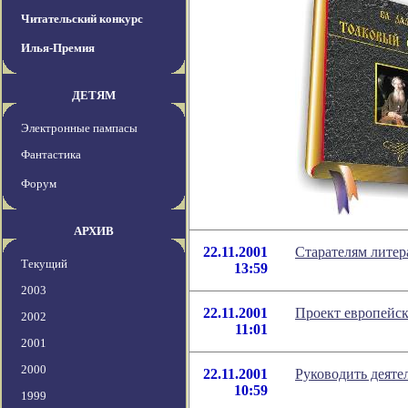
Читательский конкурс
Илья-Премия
ДЕТЯМ
Электронные пампасы
Фантастика
Форум
АРХИВ
22.11.2001
Старателям лите
Текущий
13:59
2003
22.11.2001
Проект европейск
2002
11:01
2001
2000
22.11.2001
Руководить деят
10:59
1999