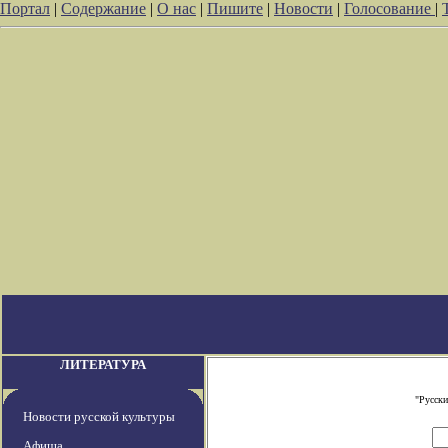
Портал
|
Содержание
|
О нас
|
Пишите
|
Новости
|
Голосование
|
ЛИТЕРАТУРА
"Русски
Новости русской культуры
Афиша