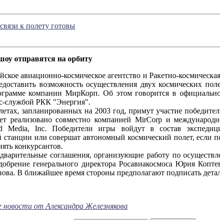
связи к полету готовы
шоу отправятся на орбиту
 авиационно-космическое агентство и Ракетно-космическая 
едоставить возможность осуществления двух космических поле
ограмме компании МирКорп. Об этом говорится в официально
сс-службой РКК "Энергия".
 запланированных на 2003 год, примут участие победители 
дет реализовано совместно компанией MirCorp и международ
ld Media, Inc. Победители игры войдут в состав экспеди
й станции или совершат автономный космический полет, если 
ять конкурсантов.
ельные соглашения, организующие работу по осуществлен
добрение генерального директора Росавиакосмоса Юрия Копте
ова. В ближайшее время стороны предполагают подписать дета
е новости от Александра Железнякова