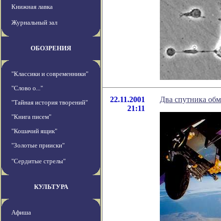
Книжная лавка
Журнальный зал
ОБОЗРЕНИЯ
"Классики и современники"
"Слово о..."
22.11.2001
Два спутника обм
"Тайная история творений"
21:11
"Книга писем"
"Кошачий ящик"
"Золотые прииски"
"Сердитые стрелы"
КУЛЬТУРА
Афиша