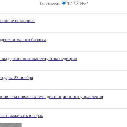
Тип запроса:
"И"
"Или"
сию не остановит
ддержки малого бизнеса
к выдержит межпланетную экспедицию
ндарь. 23 ноября
ановлена новая система дистанционного управления
гает выживать в горах