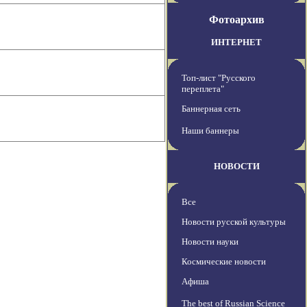
Фотоархив
ИНТЕРНЕТ
Топ-лист "Русского
переплета"
Баннерная сеть
Наши баннеры
НОВОСТИ
Все
Новости русской культуры
Новости науки
Космические новости
Афиша
The best of Russian Science