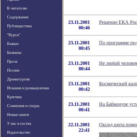
К читателю
Содержание
23.11.2001
Решение ЕКА Рос
Публицистика
00:46
"Курск"
23.11.2001
По программе по
Кавказ
00:45
Балканы
Проза
23.11.2001
Не любой челове
00:44
Поэзия
Драматургия
23.11.2001
Космический кале
Искания и размышления
00:42
Критика
23.11.2001
На Байконуре уст
Сомнения и споры
00:41
Новые книги
У нас в гостях
22.11.2001
Оксид азота помо
22:41
Издательство