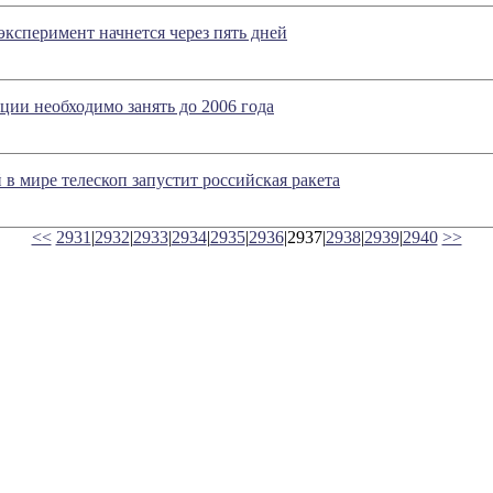
ксперимент начнется через пять дней
ии необходимо занять до 2006 года
в мире телескоп запустит российская ракета
<<
2931
|
2932
|
2933
|
2934
|
2935
|
2936
|2937|
2938
|
2939
|
2940
>>