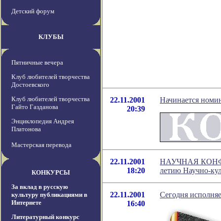
Детский форум
КЛУБЫ
Пятничные вечера
Клуб любителей творчества
Достоевского
Клуб любителей творчества
22.11.2001
Начинается номин
Гайто Газданова
20:39
Энциклопедия Андрея
Платонова
Мастерская перевода
22.11.2001
НАУЧНАЯ КОНФЕ
18:20
летию Научно-кул
КОНКУРСЫ
За вклад в русскую
22.11.2001
Сегодня исполняе
культуру публикациями в
Интернете
16:40
Литературный конкурс