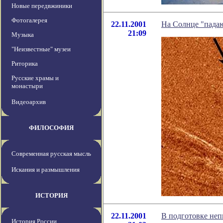
Новые передвжиники
Фотогалерея
22.11.2001
На Солнце "падаю
21:09
Музыка
"Неизвестные" музеи
Риторика
Русские храмы и
монастыри
Видеоархив
ФИЛОСОФИЯ
Современная русская мысль
Искания и размышления
ИСТОРИЯ
22.11.2001
В подготовке неп
История России