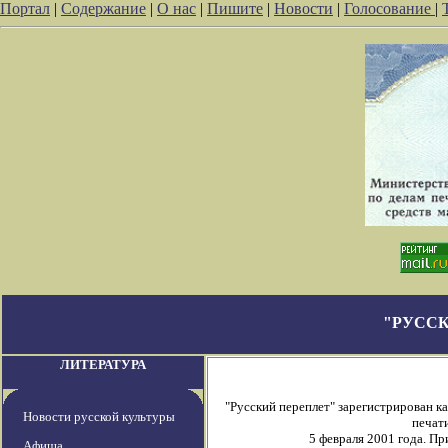
Портал
|
Содержание
|
О нас
|
Пишите
|
Новости
|
Голосование
|
"РУССК
ЛИТЕРАТУРА
"Русский переплет" зарегистрирован 
Новости русской культуры
печати
5 февраля 2001 года. П
Афиша