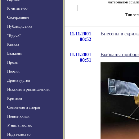
материалов ссылка
К читателю
Тип за
Содержание
Публицистика
11.11.2001
Внесены в скрижа
"Курск"
00:52
Кавказ
Балканы
11.11.2001
Выбраны приборы
00:51
Проза
Поэзия
Драматургия
Искания и размышления
Критика
Сомнения и споры
Новые книги
У нас в гостях
Издательство