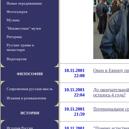
Новые передвжиники
Фотогалерея
Музыка
"Неизвестные" музеи
Риторика
Русские храмы и
монастыри
Видеоархив
10.11.2001
Окно в Европу пр
ФИЛОСОФИЯ
22:08
Современная русская мысль
10.11.2001
До окончательно
22:04
осталось 4 года?
Искания и размышления
10.11.2001
Потенциальное ср
ИСТОРИЯ
21:59
История России
10.11.2001
"Почему естестве