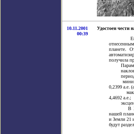
10.11.2001
Удостоен чести 
00:39
Еще один
отнесенн
планете. 
автоматизи
получила пр
Параметры
наклонени
период обр
минимальн
0,2399 а.е.
максималь
4,4692 а.е.;
эксцентри
В XXI ве
нашей план
и Земли 21 
будут разде