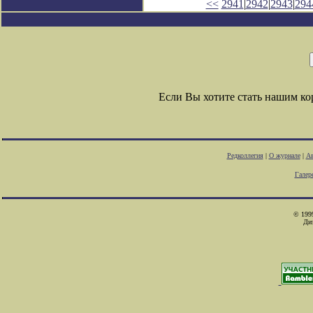
<<
2941
|
2942
|
2943
|
294
Если Вы хотите стать нашим к
Редколлегия
|
О журнале
|
Ав
Галер
© 1999
Ди