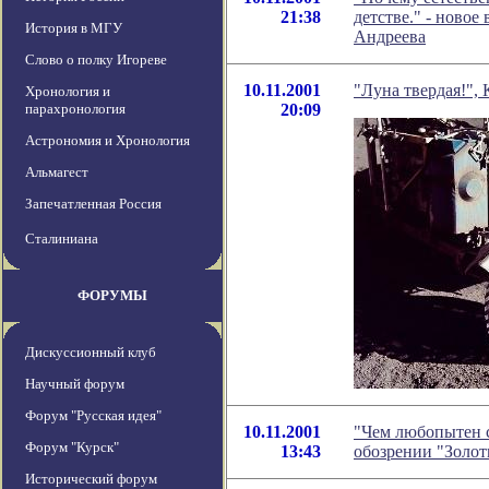
21:38
детстве." - ново
История в МГУ
Андреева
Слово о полку Игореве
10.11.2001
"Луна твердая!", 
Хронология и
парахронология
20:09
Астрономия и Хронология
Альмагест
Запечатленная Россия
Сталиниана
ФОРУМЫ
Дискуссионный клуб
Научный форум
Форум "Русская идея"
10.11.2001
"Чем любопытен с
Форум "Курск"
13:43
обозрении "Золо
Исторический форум