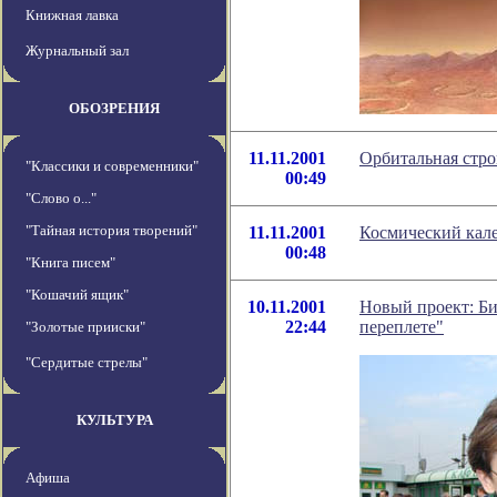
Книжная лавка
Журнальный зал
ОБОЗРЕНИЯ
11.11.2001
Орбитальная стр
"Классики и современники"
00:49
"Слово о..."
"Тайная история творений"
11.11.2001
Космический кале
00:48
"Книга писем"
"Кошачий ящик"
10.11.2001
Новый проект: Б
22:44
переплете"
"Золотые прииски"
"Сердитые стрелы"
КУЛЬТУРА
Афиша