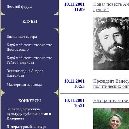
10.11.2001
Новая повесть Ан
Детский форум
11:09
лучше "
КЛУБЫ
Пятничные вечера
Клуб любителей творчества
Достоевского
Клуб любителей творчества
Гайто Газданова
Энциклопедия Андрея
Платонова
10.11.2001
Президент Венесу
Мастерская перевода
10:53
политических оп
10.11.2001
На строительстве
КОНКУРСЫ
10:51
За вклад в русскую
культуру публикациями в
Интернете
Литературный конкурс