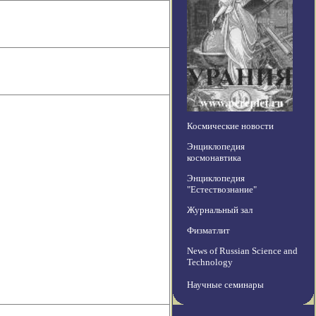
Космические новости
Энциклопедия
космонавтика
Энциклопедия
"Естествознание"
Журнальный зал
Физматлит
News of Russian Science and
Technology
Научные семинары