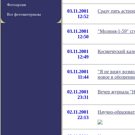
Фотоархив
03.11.2001
Сразу пять астро
Все фотоматериалы
12:52
03.11.2001
"Молния-1-59" сг
12:50
03.11.2001
Космический кале
12:49
03.11.2001
"Я не вижу возмо
11:44
новое в обозрен
02.11.2001
Вечер журнала "
23:31
02.11.2001
Научно-образова
22:13