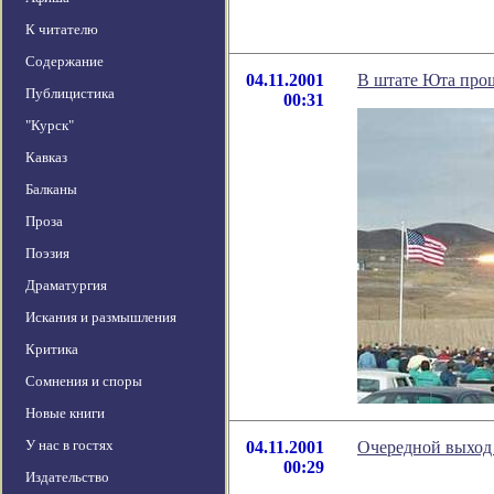
К читателю
Содержание
04.11.2001
В штате Юта про
Публицистика
00:31
"Курск"
Кавказ
Балканы
Проза
Поэзия
Драматургия
Искания и размышления
Критика
Сомнения и споры
Новые книги
У нас в гостях
04.11.2001
Очередной выход
00:29
Издательство