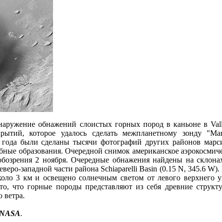
е обнажений слоистых горных пород в каньоне в Valles 
рытий, которое удалось сделать межпланетному зонду "Mars
года были сделаны тысячи фотографий других районов марси
бные образования. Очередной снимок американское аэрокосмиче
обозрения 2 ноября. Очередные обнажения найдены на склонах
северо-западной части района Schiaparelli Basin (0.15 N, 345.6 W
оло 3 км и освещено солнечным светом от левого верхнего у
 то, что горные породы представляют из себя древние структ
 ветра.
NASA
.