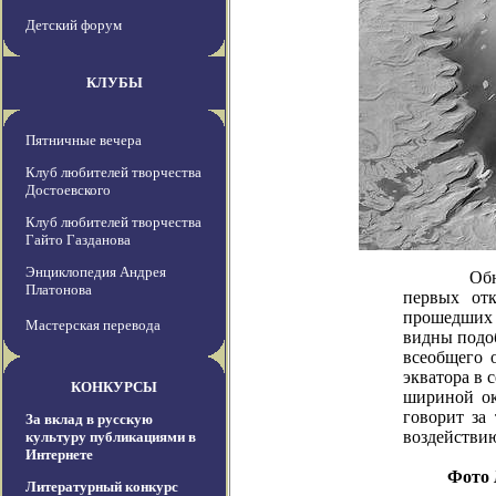
Детский форум
КЛУБЫ
Пятничные вечера
Клуб любителей творчества
Достоевского
Клуб любителей творчества
Гайто Газданова
Энциклопедия Андрея
Обнаружени
Платонова
первых отк
прошедших 
Мастерская перевода
видны подо
всеобщего 
экватора в 
КОНКУРСЫ
шириной ок
говорит за
За вклад в русскую
воздействию
культуру публикациями в
Интернете
Фото
Литературный конкурс