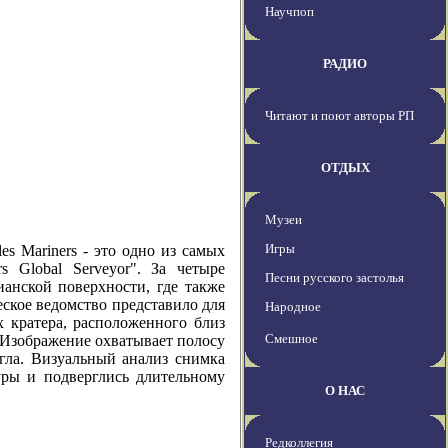
Научпоп
РАДИО
Читают и поют авторы РП
ОТДЫХ
Музеи
Игры
Mariners - это одно из самых
 Global Serveyor". За четыре
Песни русского застолья
анской поверхности, где также
ское ведомство представило для
Народное
 кратера, расположенного близ
Смешное
). Изображение охватывает полосу
гла. Визуальный анализ снимка
уры и подверглись длительному
О НАС
Редколлегия