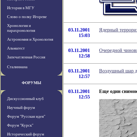
История в МГУ
Слово о полку Игореве
Хронология и
03.11.2001
Ядерный террориз
парахронология
15:03
Астрономия и Хронология
Альмагест
03.11.2001
Очередной чинов
12:58
Запечатленная Россия
Сталиниана
03.11.2001
Воздушный шар д
12:57
ФОРУМЫ
03.11.2001
Еще один снимо
12:55
Дискуссионный клуб
Научный форум
Форум "Русская идея"
Форум "Курск"
Исторический форум