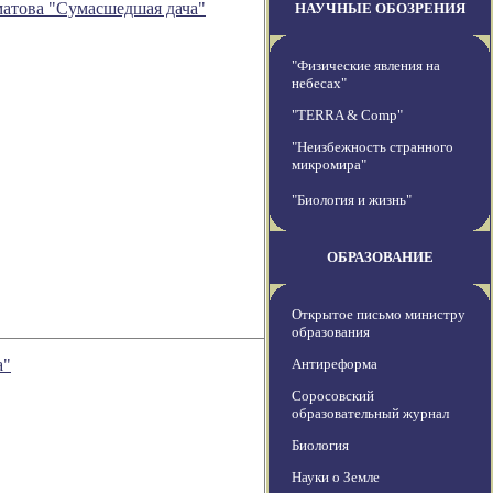
матова "Сумасшедшая дача"
НАУЧНЫЕ ОБОЗРЕНИЯ
"Физические явления на
небесах"
"TERRA & Comp"
"Неизбежность странного
микромира"
"Биология и жизнь"
ОБРАЗОВАНИЕ
Открытое письмо министру
образования
а"
Антиреформа
Соросовский
образовательный журнал
Биология
Науки о Земле