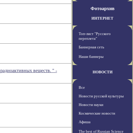
Фотоархив
ИНТЕРНЕТ
Топ-лист "Русского
переплета"
Баннерная сеть
Наши баннеры
радиоактивных веществ. " -
НОВОСТИ
Все
Новости русской культуры
Новости науки
Космические новости
Афиша
The best of Russian Science