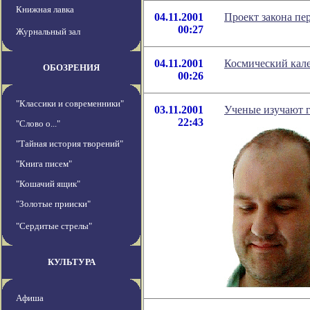
Книжная лавка
04.11.2001
Проект закона пе
00:27
Журнальный зал
04.11.2001
Космический кале
ОБОЗРЕНИЯ
00:26
"Классики и современники"
03.11.2001
Ученые изучают 
22:43
"Слово о..."
"Тайная история творений"
"Книга писем"
"Кошачий ящик"
"Золотые прииски"
"Сердитые стрелы"
КУЛЬТУРА
Афиша