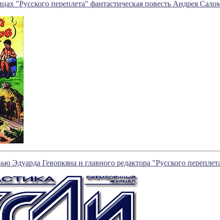
ицах "Русского переплета" фантастическая повесть Андрея Сало
ью Эдуарда Геворкяна и главного редактора "Русского переплет