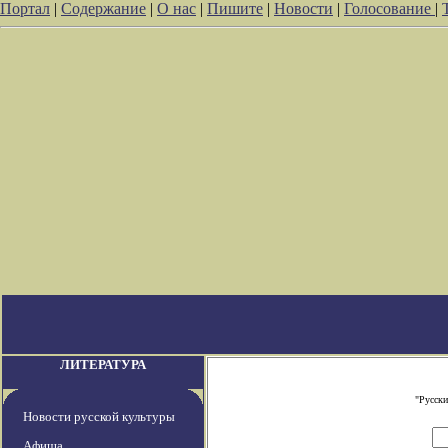
Портал
|
Содержание
|
О нас
|
Пишите
|
Новости
|
Голосование
|
ЛИТЕРАТУРА
"Русски
Новости русской культуры
Афиша