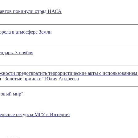
навтов покинули отряд НАСА
орела в атмосфере Земли
ндарь. 3 ноября
жности предотвратить террористические акты с использованием 
ии "Золотые прииски" Юлия Андреева
Новый мир"
тельные ресурсы МГУ в Интернет