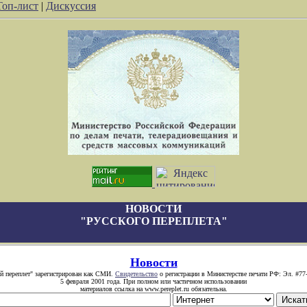
Топ-лист
|
Дискуссия
НОВОСТИ
"РУССКОГО ПЕРЕПЛЕТА"
Новости
й переплет" зарегистрирован как СМИ.
Свидетельство
о регистрации в Министерстве печати РФ: Эл. #77
5 февраля 2001 года. При полном или частичном использовании
материалов ссылка на www.pereplet.ru обязательна.