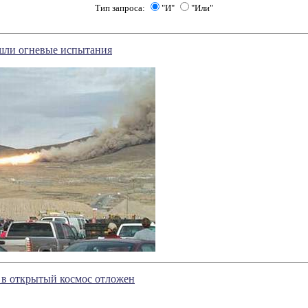
Тип запроса:
"И"
"Или"
шли огневые испытания
 в открытый космос отложен