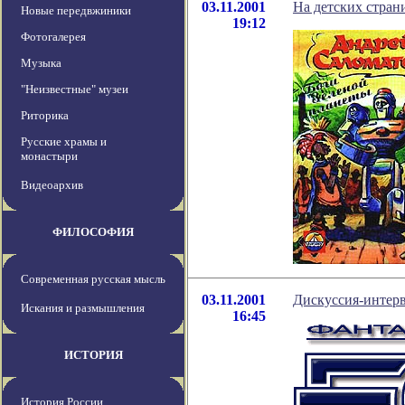
03.11.2001
На детских стран
Новые передвжиники
19:12
Фотогалерея
Музыка
"Неизвестные" музеи
Риторика
Русские храмы и
монастыри
Видеоархив
ФИЛОСОФИЯ
Современная русская мысль
03.11.2001
Дискуссия-интерв
Искания и размышления
16:45
ИСТОРИЯ
История России