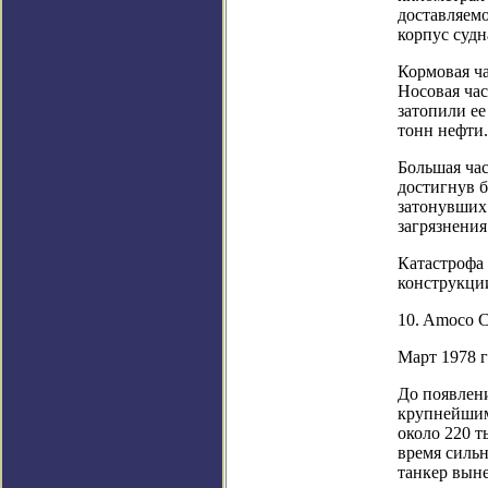
доставляемо
корпус судн
Кормовая ча
Носовая час
затопили ее
тонн нефти.
Большая час
достигнув б
затонувших 
загрязнения
Катастрофа
конструкци
10. Amoco C
Март 1978 г
До появлени
крупнейшим 
около 220 т
время силь
танкер выне