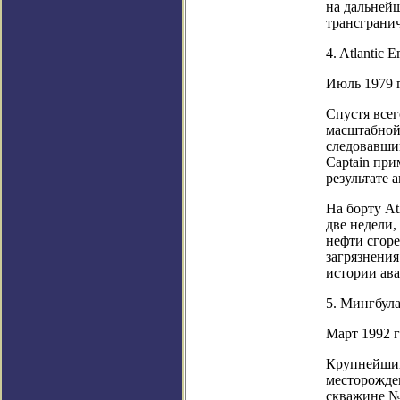
на дальней
трансграни
4. Atlantic 
Июль 1979 г
Спустя всег
масштабной 
следовавший
Captain при
результате 
На борту At
две недели,
нефти сгоре
загрязнения
истории ава
5. Мингбул
Март 1992 г
Крупнейший
месторожде
скважине №