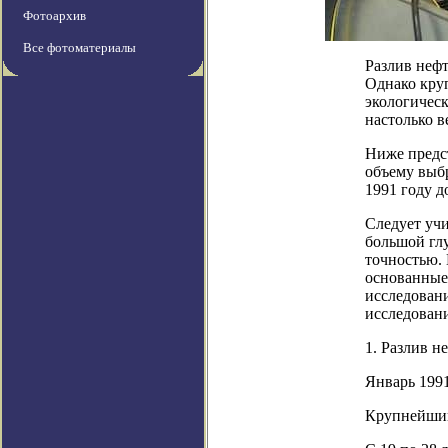
Фотоархив
Все фотоматериалы
Разлив неф
Однако кру
экологичес
настолько в
Ниже предс
объему выбр
1991 году д
Следует учи
большой гл
точностью.
основанные
исследован
исследован
1. Разлив н
Январь 1991
Крупнейший