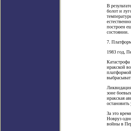
В результат
болот и луг
температур
естественн
построен ещ
состоянии.
7. Платфор
1983 год, П
Катастрофа
иракской во
платформой,
выбрасыват
Ликвидация
зоне боевых
иракская ав
остановить 
За это врем
Новруз одн
войны в Пер