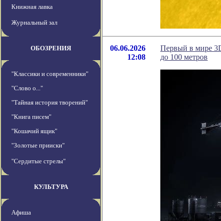
Книжная лавка
Журнальный зал
06.06.2026
Первый в мире 3D
ОБОЗРЕНИЯ
12:08
до 100 метров
"Классики и современники"
"Слово о..."
"Тайная история творений"
"Книга писем"
"Кошачий ящик"
"Золотые прииски"
"Сердитые стрелы"
КУЛЬТУРА
Афиша