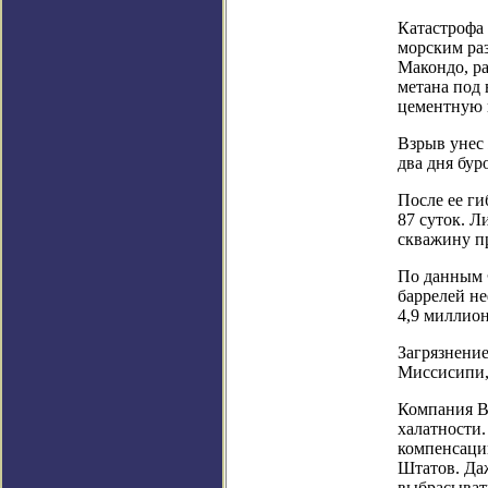
Катастрофа
морским раз
Макондо, р
метана под 
цементную 
Взрыв унес
два дня бур
После ее ги
87 суток. Л
скважину пр
По данным 
баррелей н
4,9 миллион
Загрязнение
Миссисипи,
Компания B
халатности.
компенсаци
Штатов. Да
выбрасывать