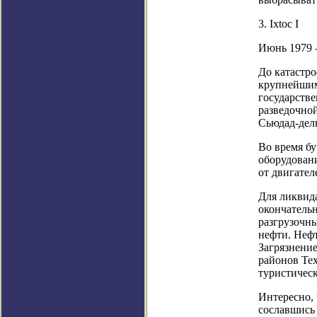
3. Ixtoc I
Июнь 1979 —
До катастро
крупнейшим
государстве
разведочной
Сьюдад-дел
Во время б
оборудовани
от двигател
Для ликвида
окончательн
разгрузочны
нефти. Нефт
Загрязнени
районов Те
туристичес
Интересно,
сославшись 