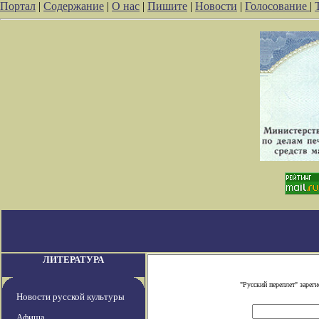
Портал
|
Содержание
|
О нас
|
Пишите
|
Новости
|
Голосование
|
ЛИТЕРАТУРА
"Русский переплет" заре
Новости русской культуры
Афиша