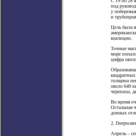
С 19 по 28 
под руковод
у побережья
и трубопров
Цель была в
американск
коалиции.
Точные мас
море попало
цифра окол
Образовавше
квадратных
толщина неф
около 640 к
черепахи, 
Во время оч
Остальная ч
донных отло
2. Deepwate
Апрель – се