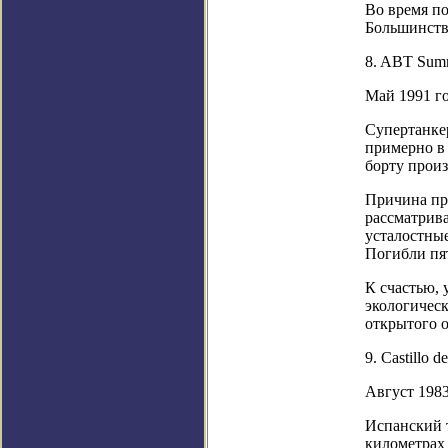
Во время по
Большинство
8. ABT Sum
Май 1991 го
Супертанке
примерно в 
борту прои
Причина пр
рассматрива
усталостные
Погибли пят
К счастью, 
экологичес
открытого о
9. Castillo d
Август 198
Испанский т
километрах 