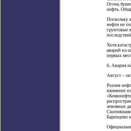
Огонь бушев
нефть. Общи
Поскольку а
нефти не по
грунтовые в
последстви
Хотя катас
аварий из-з
первых мес
6. Авария н
Август – ок
Разлив неф
наименее и
«Коминефть»
распростра
земляные д
Скопившаяся
Баренцево м
Официальны