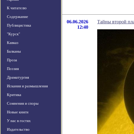
К читателю
Содержание
06.06.2026
Тайны второй пл
Публицистика
12:40
"Курск"
Кавказ
Балканы
Проза
Поэзия
Драматургия
Искания и размышления
Критика
Сомнения и споры
Новые книги
У нас в гостях
Издательство