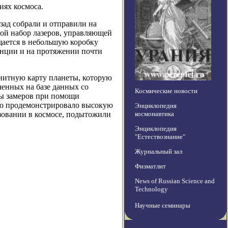
иях космоса.
зад собрали и отправили на
й набор лазеров, управляющей
щается в небольшую коробку
анции и на протяжении почти
нитную карту планеты, которую
ченных на базе данных со
Космические новости
ты замеров при помощи
что продемонстрировало высокую
Энциклопедия
ьзовании в космосе, подытожили
космонавтика
Энциклопедия
"Естествознание"
Журнальный зал
Физматлит
News of Russian Science and
Technology
Научные семинары