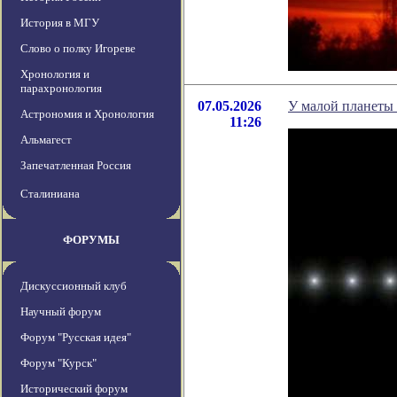
История в МГУ
Слово о полку Игореве
Хронология и
парахронология
07.05.2026
У малой планеты
Астрономия и Хронология
11:26
Альмагест
Запечатленная Россия
Сталиниана
ФОРУМЫ
Дискуссионный клуб
Научный форум
Форум "Русская идея"
Форум "Курск"
Исторический форум