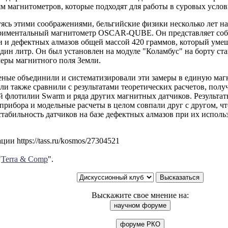
м магнитометров, которые подходят для работы в суровых услов
ясь этими соображениями, бельгийские физики несколько лет на
иментальный магнитометр OSCAR-QUBE. Он представляет собо
и и дефектных алмазов общей массой 420 граммов, который уме
дин литр. Он был установлен на модуле "Коламбус" на борту ст
меры магнитного поля Земли.
еные объединили и систематизировали эти замеры в единую маг
ли также сравнили с результатами теоретических расчетов, полу
й флотилии Swarm и ряда других магнитных датчиков. Результа
прибора и модельные расчеты в целом совпали друг с другом, 
стабильность датчиков на базе дефектных алмазов при их испол
ии https://tass.ru/kosmos/27304521
"
Terra & Comp
".
Выскажите свое мнение на: