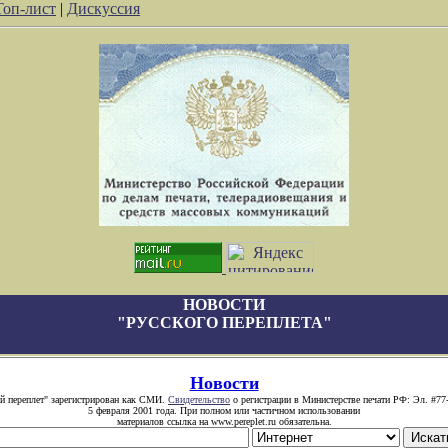
Топ-лист
|
Дискуссия
НОВОСТИ
"РУССКОГО ПЕРЕПЛЕТА"
Новости
й переплет" зарегистрирован как СМИ.
Свидетельство
о регистрации в Министерстве печати РФ: Эл. #77
5 февраля 2001 года. При полном или частичном использовании
материалов ссылка на www.pereplet.ru обязательна.