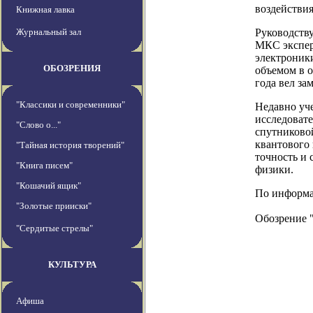
воздействия
Книжная лавка
Журнальный зал
Руководству
МКС экспер
электроник
ОБОЗРЕНИЯ
объемом в о
года вел за
"Классики и современники"
Недавно уч
исследовате
"Слово о..."
спутниково
квантового 
"Тайная история творений"
точность и 
"Книга писем"
физики.
"Кошачий ящик"
По информац
"Золотые прииски"
Обозрение 
"Сердитые стрелы"
КУЛЬТУРА
Афиша