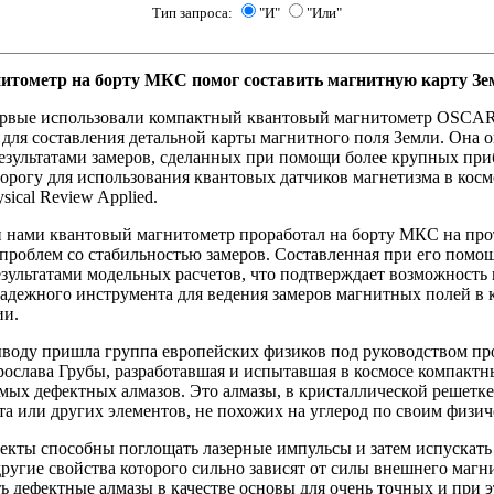
Тип запроса:
"И"
"Или"
итометр на борту МКС помог составить магнитную карту Зе
рвые использовали компактный квантовый магнитометр OSC
, для составления детальной карты магнитного поля Земли. Она 
результатами замеров, сделанных при помощи более крупных при
орогу для использования квантовых датчиков магнетизма в косм
sical Review Applied.
 нами квантовый магнитометр проработал на борту МКС на прот
проблем со стабильностью замеров. Составленная при его помо
езультатами модельных расчетов, что подтверждает возможность
надежного инструмента для ведения замеров магнитных полей в к
ии.
ыводу пришла группа европейских физиков под руководством пр
рослава Грубы, разработавшая и испытавшая в космосе компактн
мых дефектных алмазов. Это алмазы, в кристаллической решетк
та или других элементов, не похожих на углерод по своим физи
кты способны поглощать лазерные импульсы и затем испускать 
ругие свойства которого сильно зависят от силы внешнего магн
ь дефектные алмазы в качестве основы для очень точных и при 