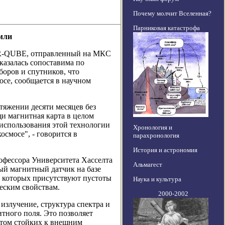
Почему молчит Вселенная?
Парниковая катастрофа
мли
AR-QUBE, отправленный на МКС
оказалась сопоставима по
боров и спутников, что
осе, сообщается в научном
яжении десяти месяцев без
щи магнитная карта в целом
 использования этой технологии
Хронология и
осмосе", - говорится в
парахронология
История и астрономия
офессора Университета Хасселта
Альмагест
ый магнитный датчик на базе
е которых присутствуют пустоты
Наука и культура
ческим свойствам.
2000-2002
излучение, структура спектра и
итного поля. Это позволяет
этом стойких к внешним