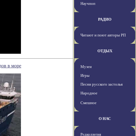
Научпоп
РАДИО
Читают и поют авторы РП
ОТДЫХ
дов в море
Музеи
Игры
Песни русского застолья
Народное
Смешное
О НАС
Редколлегия