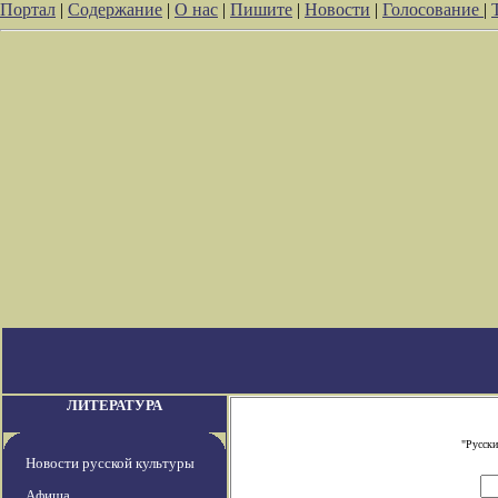
Портал
|
Содержание
|
О нас
|
Пишите
|
Новости
|
Голосование
|
ЛИТЕРАТУРА
"Русски
Новости русской культуры
Афиша