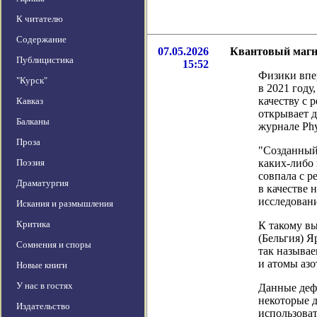
К читателю
Содержание
07.05.2026
Квантовый магн
Публицистика
15:52
Физики впе
"Курск"
в 2021 году
качеству с 
Кавказ
открывает д
Балканы
журнале Phy
Проза
"Созданный
Поэзия
каких-либо 
совпала с р
Драматургия
в качестве 
исследован
Искания и размышления
Критика
К такому в
(Бельгия) Я
Сомнения и споры
так называе
и атомы азо
Новые книги
У нас в гостях
Данные дефе
некоторые д
Издательство
использоват