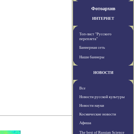
Фотоархив
ИНТЕРНЕТ
Топ-лист "Русского
переплета"
Баннерная сеть
Наши баннеры
НОВОСТИ
Все
Новости русской культуры
Новости науки
Космические новости
Афиша
The best of Russian Science