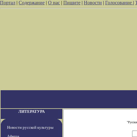
Портал
|
Содержание
|
О нас
|
Пишите
|
Новости
|
Голосование
|
ЛИТЕРАТУРА
"Русски
Новости русской культуры
Афиша