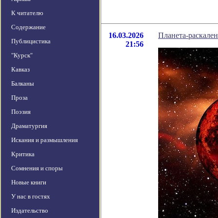
К читателю
Содержание
16.03.2026
Планета-раскален
Публицистика
21:56
"Курск"
Кавказ
Балканы
Проза
Поэзия
Драматургия
Искания и размышления
Критика
Сомнения и споры
Новые книги
У нас в гостях
Издательство