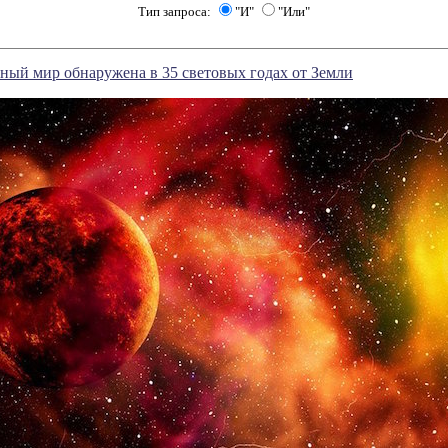
Тип запроса:
"И"
"Или"
ный мир обнаружена в 35 световых годах от Земли