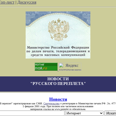
Топ-лист
|
Дискуссия
НОВОСТИ
"РУССКОГО ПЕРЕПЛЕТА"
Новости
й переплет" зарегистрирован как СМИ.
Свидетельство
о регистрации в Министерстве печати РФ: Эл. #77
5 февраля 2001 года. При полном или частичном использовании
материалов ссылка на www.pereplet.ru обязательна.