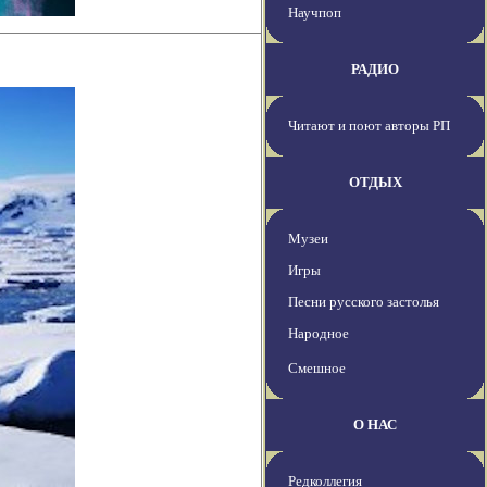
Научпоп
РАДИО
Читают и поют авторы РП
ОТДЫХ
Музеи
Игры
Песни русского застолья
Народное
Смешное
О НАС
Редколлегия