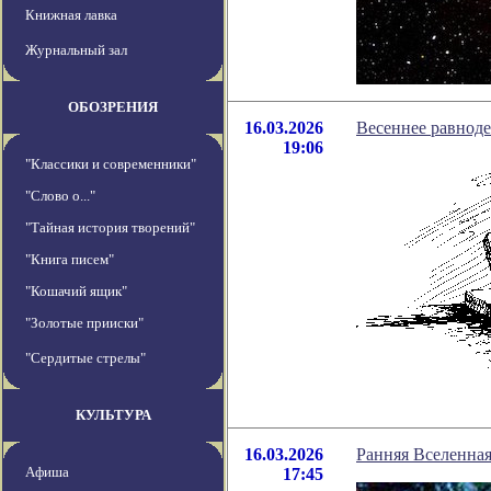
Книжная лавка
Журнальный зал
ОБОЗРЕНИЯ
16.03.2026
Весеннее равноде
19:06
"Классики и современники"
"Слово о..."
"Тайная история творений"
"Книга писем"
"Кошачий ящик"
"Золотые прииски"
"Сердитые стрелы"
КУЛЬТУРА
16.03.2026
Ранняя Вселенная
Афиша
17:45