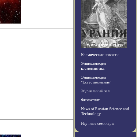
Космические новости
Энциклопедия
космонавтика
Энциклопедия
"Естествознание"
Журнальный зал
Физматлит
News of Russian Science and
Technology
Научные семинары