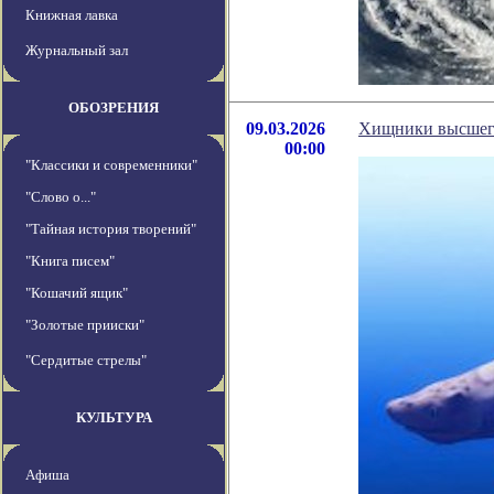
Книжная лавка
Журнальный зал
ОБОЗРЕНИЯ
09.03.2026
Хищники высшего
00:00
"Классики и современники"
"Слово о..."
"Тайная история творений"
"Книга писем"
"Кошачий ящик"
"Золотые прииски"
"Сердитые стрелы"
КУЛЬТУРА
Афиша