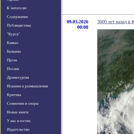
К читателю
Содержание
09.03.2026
3000 лет назад в
Публицистика
00:08
"Курск"
Кавказ
Балканы
Проза
Поэзия
Драматургия
Искания и размышления
Критика
Сомнения и споры
Новые книги
У нас в гостях
Издательство