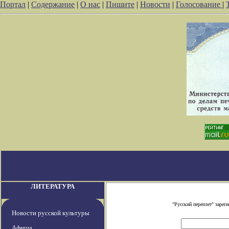
Портал
|
Содержание
|
О нас
|
Пишите
|
Новости
|
Голосование
|
ЛИТЕРАТУРА
"Русский переплет" заре
Новости русской культуры
Афиша