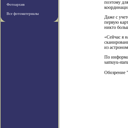
поэтому дл
Фотоархив
координаци
Все фотоматериалы
Даже с учет
первую карт
никто больш
«Сейчас я н
сканировани
из астроном
По информаци
samuyu-star
Обозрение 