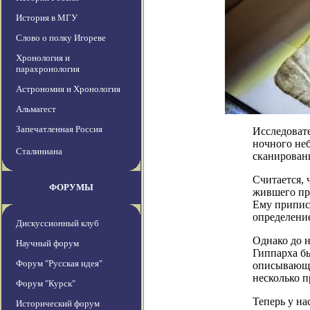
История в МГУ
Слово о полку Игореве
Хронология и
парахронология
Астрономия и Хронология
Альмагест
Запечатленная Россия
Исследоват
ночного неб
Сталиниана
сканировани
Считается, 
ФОРУМЫ
жившего при
Ему припис
определени
Дискуссионный клуб
Однако до 
Научный форум
Гиппарха б
Форум "Русская идея"
описывающи
несколько п
Форум "Курск"
Теперь у на
Исторический форум