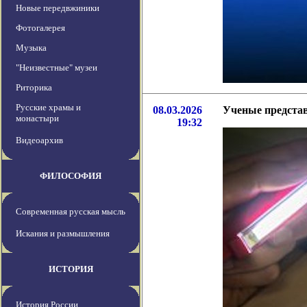
Новые передвжиники
Фотогалерея
Музыка
"Неизвестные" музеи
Риторика
Русские храмы и
08.03.2026
Ученые представ
монастыри
19:32
Видеоархив
ФИЛОСОФИЯ
Современная русская мысль
Искания и размышления
ИСТОРИЯ
История России