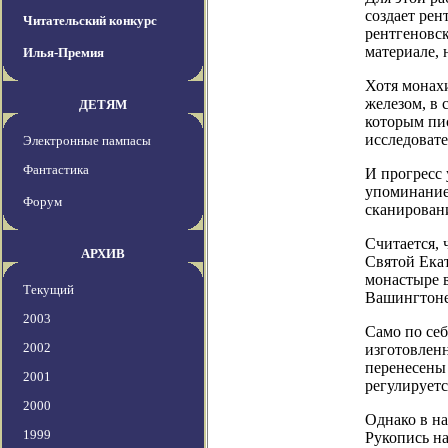
создает рен
Читательский конкурс
рентгеновск
материале, 
Илья-Премия
Хотя монахи
железом, в 
ДЕТЯМ
которым пи
исследоват
Электронные пампасы
Фантастика
И прогресс 
упоминание
Форум
сканировани
Считается, 
АРХИВ
Святой Ека
монастыре в
Текущий
Вашингтоне
2003
Само по се
2002
изготовлен
перенесены
2001
регулируетс
2000
Однако в на
1999
Рукопись на