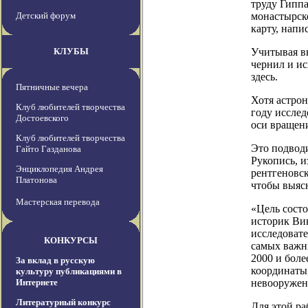
труду Гиппа
Детский форум
монастырско
карту, нап
КЛУБЫ
Учитывая вы
чернил и ис
здесь.
Пятничные вечера
Хотя астрон
Клуб любителей творчества
году исслед
Достоевского
оси вращени
Клуб любителей творчества
Это подводи
Гайто Газданова
Рукопись, и
Энциклопедия Андрея
рентгеновс
Платонова
чтобы выясн
Мастерская перевода
«Цель состо
историк Ви
исследоват
КОНКУРСЫ
самых важн
2000 и боле
За вклад в русскую
координаты,
культуру публикациями в
Интернете
невооружен
Литературный конкурс
Для этой ра