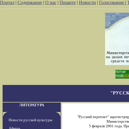
Портал
|
Содержание
|
О нас
|
Пишите
|
Новости
|
Голосование
|
"РУССК
ЛИТЕРАТУРА
"Русский переплет" зарегистр
Новости русской культуры
Министерстве
5 февраля 2001 года. П
Афиша