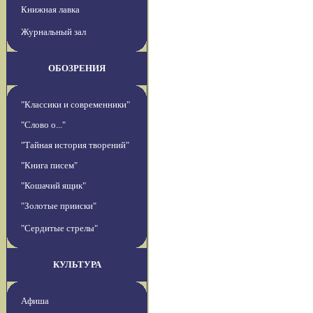
Книжная лавка
Журнальный зал
ОБОЗРЕНИЯ
"Классики и современники"
"Слово о..."
"Тайная история творений"
"Книга писем"
"Кошачий ящик"
"Золотые прииски"
"Сердитые стрелы"
КУЛЬТУРА
Афиша