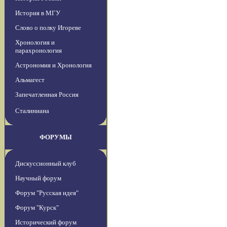
История в МГУ
Слово о полку Игореве
Хронология и
парахронология
Астрономия и Хронология
Альмагест
Запечатленная Россия
Сталиниана
ФОРУМЫ
Дискуссионный клуб
Научный форум
Форум "Русская идея"
Форум "Курск"
Исторический форум