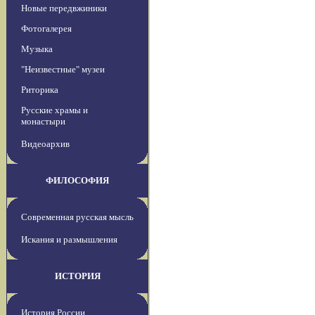
Новые передвжиники
Фотогалерея
Музыка
"Неизвестные" музеи
Риторика
Русские храмы и
монастыри
Видеоархив
ФИЛОСОФИЯ
Современная русская мысль
Искания и размышления
ИСТОРИЯ
История России