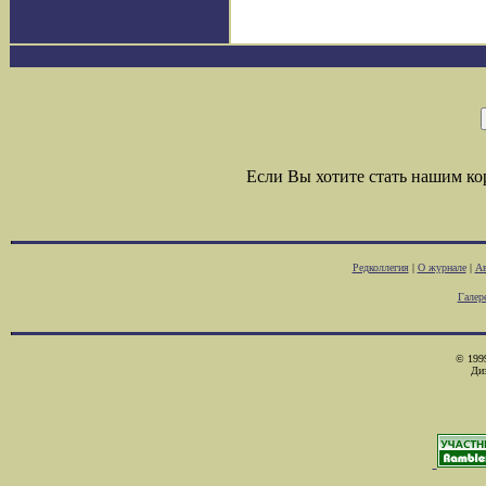
Если Вы хотите стать нашим к
Редколлегия
|
О журнале
|
Ав
Галер
© 1999
Ди