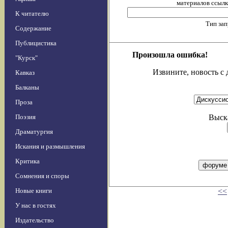
материалов ссылка
К читателю
Тип за
Содержание
Публицистика
Произошла ошибка!
"Курск"
Извините, новость с 
Кавказ
Балканы
Проза
Поэзия
Выска
Драматургия
Искания и размышления
Критика
Сомнения и споры
Новые книги
<<
У нас в гостях
Издательство