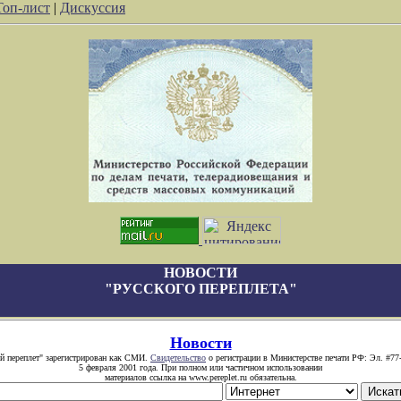
Топ-лист
|
Дискуссия
НОВОСТИ
"РУССКОГО ПЕРЕПЛЕТА"
Новости
й переплет" зарегистрирован как СМИ.
Свидетельство
о регистрации в Министерстве печати РФ: Эл. #77
5 февраля 2001 года. При полном или частичном использовании
материалов ссылка на www.pereplet.ru обязательна.