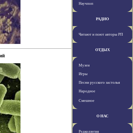
Научпоп
РАДИО
Читают и поют авторы РП
ОТДЫХ
ий
Музеи
Игры
Песни русского застолья
Народное
Смешное
О НАС
Редколлегия