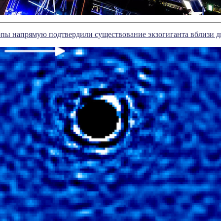
опы напрямую подтвердили существование экзогиганта вблизи д