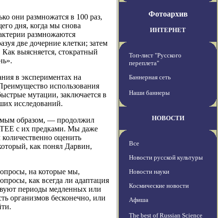
Фотоархив
ько они размножатся в 100 раз,
его дня, когда мы снова
ИНТЕРНЕТ
Бактерии размножаются
азуя две дочерние клетки; затем
. Как выясняется, стократный
Топ-лист "Русского
нь».
переплета"
ания в экспериментах на
Баннерная сеть
 Преимущество использования
Наши баннеры
 быстрые мутации, заключается в
йших исследований.
НОВОСТИ
чимым образом, — продолжил
TEE с их предками. Мы даже
 количественно оценить
Все
который, как понял Дарвин,
Новости русской культуры
опросы, на которые мы,
Новости науки
опросы, как всегда ли адаптация
Космические новости
ствуют периоды медленных или
сть организмов бесконечно, или
Афиша
йти.
The best of Russian Science