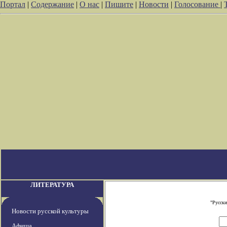
Портал
|
Содержание
|
О нас
|
Пишите
|
Новости
|
Голосование
|
ЛИТЕРАТУРА
"Русски
Новости русской культуры
Афиша