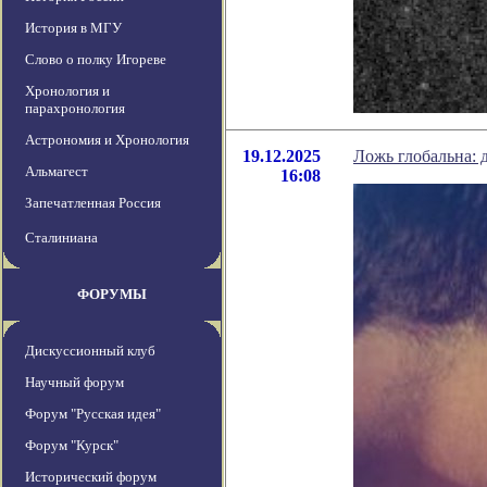
История в МГУ
Слово о полку Игореве
Хронология и
парахронология
Астрономия и Хронология
19.12.2025
Ложь глобальна: 
Альмагест
16:08
Запечатленная Россия
Сталиниана
ФОРУМЫ
Дискуссионный клуб
Научный форум
Форум "Русская идея"
Форум "Курск"
Исторический форум