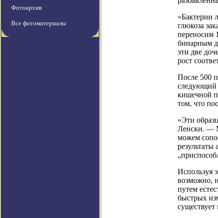
разбавленны
Фотоархив
«Бактерии л
Все фотоматериалы
глюкоза зак
переносим 
бинарным де
эти две доч
рост соотве
После 500 п
следующий 
кишечной па
том, что по
«Эти образ
Ленски. — 
можем сопо
результаты 
„приспособ
Используя э
возможно, н
путем есте
быстрых изм
существует 