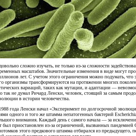
вольно сложно изучать, не только из-за сложности задействова
ременных масштабов. Значительные изменения в виде могут про
ллионов лет. С учетом этого ограничения можно подумать, что
ого организмы трансформируются на протяжении многих поколен
етических вариаций, таких как мутации, и адаптации — невозмо
Но так не думал Ричард Ленски, человек, стоящий за самым про
волюции в истории человечества.
 1988 года Ленски начал «Эксперимент по долгосрочной эволюци
ями одного и того же штамма непатогенных бактерий Escherichia c
льшого внимания. Каждый день с самого начала — за исключени
т был приостановлен из-за ограничений, вызванных пандемией
потомков этого предкового штамма отбирался из предыдущего, п