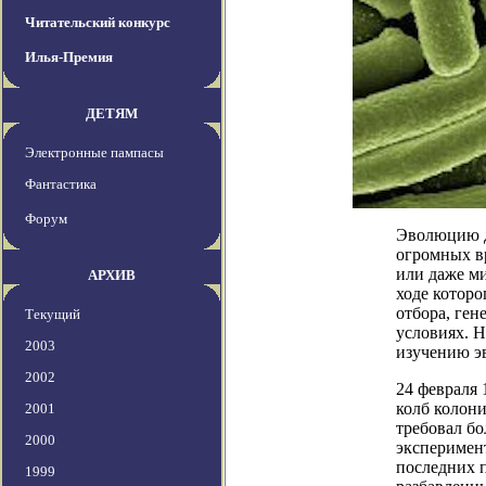
Читательский конкурс
Илья-Премия
ДЕТЯМ
Электронные пампасы
Фантастика
Форум
Эволюцию до
огромных в
или даже ми
АРХИВ
ходе котор
отбора, ген
Текущий
условиях. 
2003
изучению э
2002
24 февраля
колб колони
2001
требовал бо
2000
эксперимен
последних 
1999