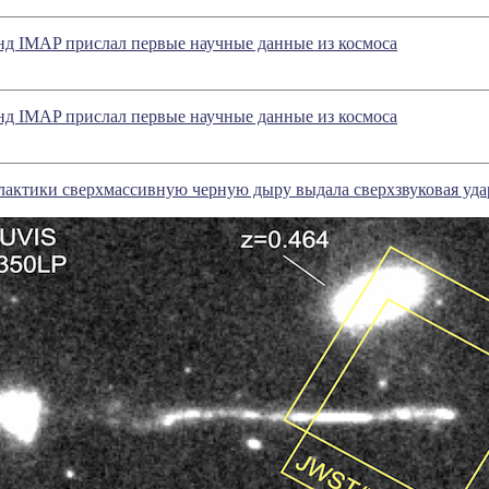
нд IMAP прислал первые научные данные из космоса
нд IMAP прислал первые научные данные из космоса
актики сверхмассивную черную дыру выдала сверхзвуковая уда