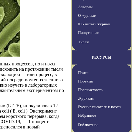
Авторам
О журнале
Как читать журнал
Пишут о нас
Тираж
РЕСУРСЫ
нных процессов, но и из-за
исходить на протяжении тысяч
Поиск
 эволюцию — или процесс, в
ий посредством естественного
Проекты
жно изучать в лабораторных
Посещаемость
должительным экспериментом по
Журналы
и» (LTTE), инокулировав 12
Русские писатели и поэты
oli ( E. coli ). Эксперимент
Избранное
ем короткого перерыва, когда
 COVID-19, — 1 процент
Библиотеки
ереносился в новый