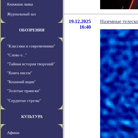
Книжная лавка
Журнальный зал
19.12.2025
Наземные телеск
16:40
ОБОЗРЕНИЯ
"Классики и современники"
"Слово о..."
"Тайная история творений"
"Книга писем"
"Кошачий ящик"
"Золотые прииски"
"Сердитые стрелы"
КУЛЬТУРА
Афиша