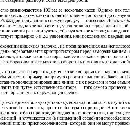
й сахарный раствор и оставлялся для роста.
егко размножаются в 100 раз за несколько часов. Однако, как тол
анчивается. Затем клетки остаются в таком состоянии до следующ
1% каждой популяции в свежую среду», — объясняет Ленски. «
лением: одна клетка растет и, увеличившись вдвое, делится, обр
ерние клетки реплицируются, образуя четыре клетки; и так далее
тствует примерно 6 и 2/3 удвоениям, или поколениям, каждый де
околений кишечная палочка , не предназначенная для использов
день, обрабатывается криопротектором перед замораживанием.
лочки, а также такие факторы, как ее высокая скорость роста и
сле замораживания ее можно разморозить и оживить для дальне
цы позволяют совершать „путешествие во времени“ научно зна
Мы можем, например, напрямую сравнить нынешние бактерии L
ставить эволюционировавшие линии с их предками и тем самым
адаптации путем естественного отбора — того самого процесса, 
ляет“ организмы к окружающей среде».
ту экспериментальную установку, команда попыталась изучить в
е смогли бы ответить, просто наблюдая за природой. Это такие в
ственного отбора происходит медленно и постепенно, или суще
енений, и улучшается ли (в неизменной среде) приспособленно
некий пик их приспособленности, который они не могут превзо