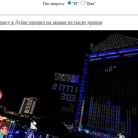
Тип запроса:
"И"
"Или"
рису в Дубае прошел на экране из тысяч дронов