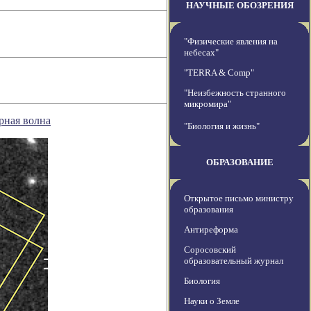
НАУЧНЫЕ ОБОЗРЕНИЯ
"Физические явления на
небесах"
"TERRA & Comp"
"Неизбежность странного
микромира"
рная волна
"Биология и жизнь"
ОБРАЗОВАНИЕ
Открытое письмо министру
образования
Антиреформа
Соросовский
образовательный журнал
Биология
Науки о Земле