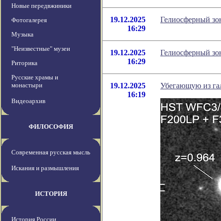
Новые передвжиники
19.12.2025
Гелиосферный зо
Фотогалерея
16:29
Музыка
"Неизвестные" музеи
19.12.2025
Гелиосферный зо
16:29
Риторика
Русские храмы и
монастыри
19.12.2025
Убегающую из гал
16:19
Видеоархив
ФИЛОСОФИЯ
Современная русская мысль
Искания и размышления
ИСТОРИЯ
История России