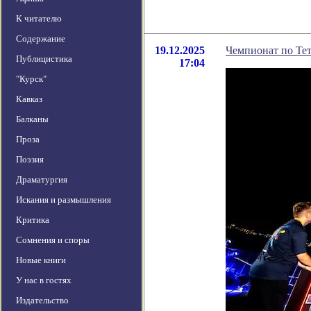
К читателю
Содержание
19.12.2025
Чемпионат по Тет
Публицистика
17:04
"Курск"
Кавказ
Балканы
Проза
Поэзия
Драматургия
Искания и размышления
Критика
Сомнения и споры
Новые книги
У нас в гостях
Издательство