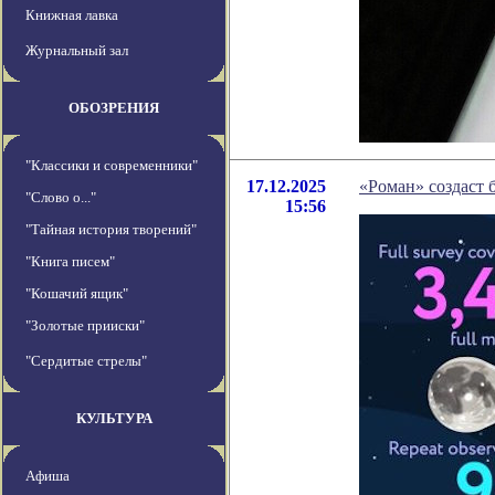
Книжная лавка
Журнальный зал
ОБОЗРЕНИЯ
"Классики и современники"
17.12.2025
«Роман» создаст 
"Слово о..."
15:56
"Тайная история творений"
"Книга писем"
"Кошачий ящик"
"Золотые прииски"
"Сердитые стрелы"
КУЛЬТУРА
Афиша