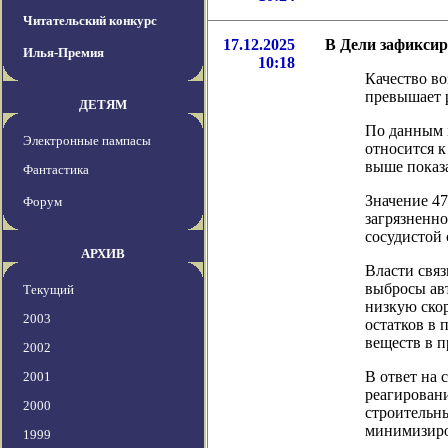
Читательский конкурс
17.12.2025
В Дели зафиксир
Илья-Премия
10:18
Качество во
превышает 
ДЕТЯМ
По данным м
Электронные пампасы
относится к
выше показа
Фантастика
Значение 47
Форум
загрязненно
сосудистой 
АРХИВ
Власти связ
выбросы ав
Текущий
низкую скор
2003
остатков в
веществ в 
2002
В ответ на
2001
реагирован
2000
строительны
минимизиро
1999