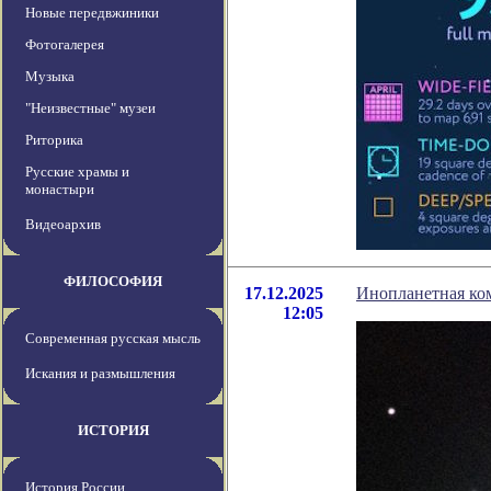
Новые передвжиники
Фотогалерея
Музыка
"Неизвестные" музеи
Риторика
Русские храмы и
монастыри
Видеоархив
ФИЛОСОФИЯ
17.12.2025
Инопланетная ком
12:05
Современная русская мысль
Искания и размышления
ИСТОРИЯ
История России