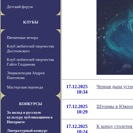
Детский форум
КЛУБЫ
Пятничные вечера
Клуб любителей творчества
Достоевского
Клуб любителей творчества
Гайто Газданова
Энциклопедия Андрея
Платонова
17.12.2025
Черная дыра устр
Мастерская перевода
10:34
КОНКУРСЫ
17.12.2025
Штормы в Южном 
10:29
За вклад в русскую
культуру публикациями в
Интернете
17.12.2025
К концу столетия
Литературный конкурс
10:24