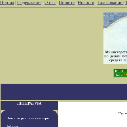
Портал
|
Содержание
|
О нас
|
Пишите
|
Новости
|
Голосование
|
ЛИТЕРАТУРА
"Русск
Новости русской культуры
Афиша