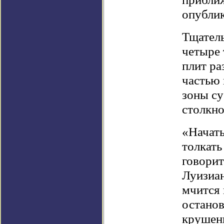
опублик
Тщатель
четыре 
плит ра
частью 
зоны су
столкно
«Начать
толкать
говорит
Луизиан
мчится 
останов
крушени