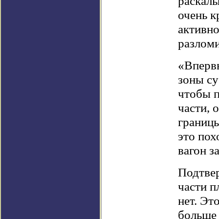
раскалы
очень к
активно
разломи
«Вперв
зоны су
чтобы п
части, 
границы
это пох
вагон з
Подтвер
части п
нет. Эт
больше 