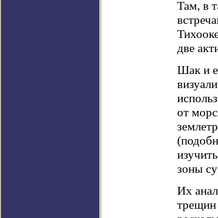
Там, в 
встреча
Тихооке
две акт
Шак и е
визуали
использ
от морс
землет
(подобн
изучить
зоны су
Их анал
трещин 