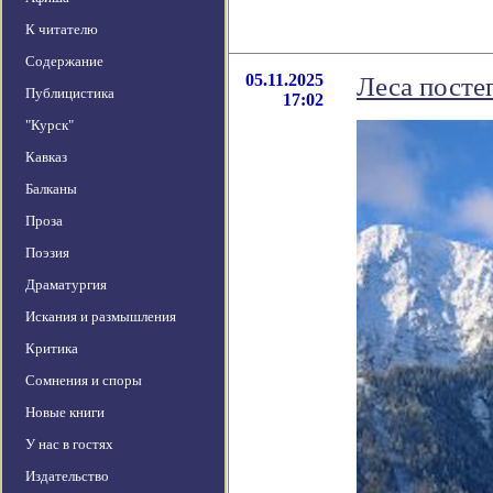
К читателю
Содержание
05.11.2025
Леса посте
Публицистика
17:02
"Курск"
Кавказ
Балканы
Проза
Поэзия
Драматургия
Искания и размышления
Критика
Сомнения и споры
Новые книги
У нас в гостях
Издательство