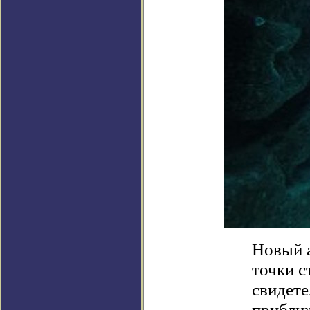
Новый а
точки с
свидете
приближ