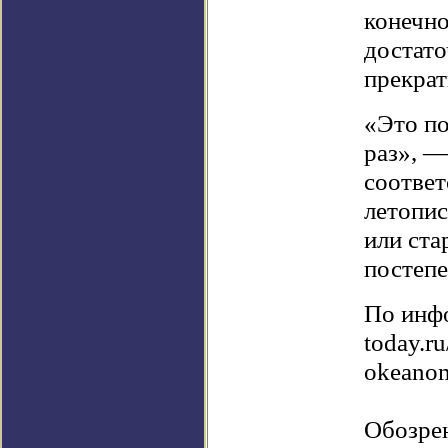
конечно
достато
прекрат
«Это по
раз», —
соответ
летопис
или ста
постеп
По инфо
today.r
okeanom
Обозрен