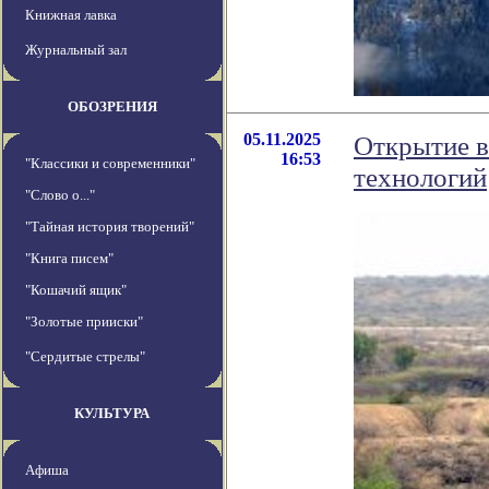
Книжная лавка
Журнальный зал
ОБОЗРЕНИЯ
05.11.2025
Открытие в
16:53
"Классики и современники"
технологий
"Слово о..."
"Тайная история творений"
"Книга писем"
"Кошачий ящик"
"Золотые прииски"
"Сердитые стрелы"
КУЛЬТУРА
Афиша