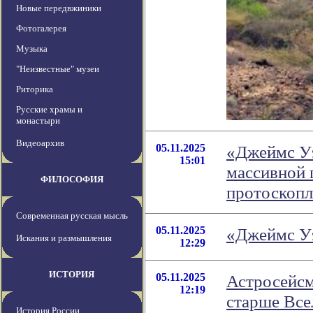
Новые передвжиники
Фотогалерея
Музыка
"Неизвестные" музеи
Риторика
Русские храмы и
монастыри
Видеоархив
05.11.2025
«Джеймс У
15:01
массивной 
ФИЛОСОФИЯ
протоскопл
Современная русская мысль
05.11.2025
«Джеймс Уэ
Искания и размышления
12:29
ИСТОРИЯ
05.11.2025
Астросейсм
12:19
старше Все
История России