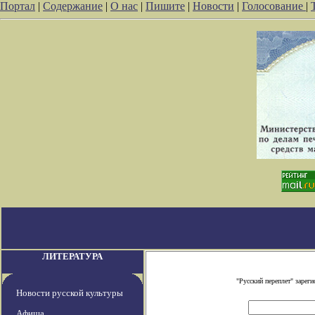
Портал
|
Содержание
|
О нас
|
Пишите
|
Новости
|
Голосование
|
ЛИТЕРАТУРА
"Русский переплет" заре
Новости русской культуры
Афиша