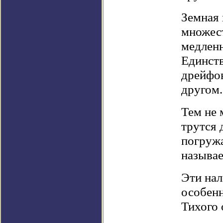
Земная 
множест
медлен
Единств
дрейфов
другом.
Тем не 
трутся 
погружа
называ
Эти нал
особенн
Тихого 