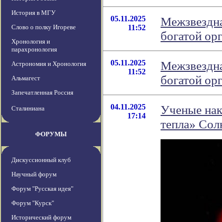
История в МГУ
05.11.2025
Межзвездна
Слово о полку Игореве
11:52
богатой ор
Хронология и
парахронология
05.11.2025
Межзвездна
Астрономия и Хронология
11:52
богатой ор
Альмагест
Запечатленная Россия
04.11.2025
Ученые нак
Сталиниана
17:14
тепла» Сол
ФОРУМЫ
Дискуссионный клуб
Научный форум
Форум "Русская идея"
Форум "Курск"
Исторический форум