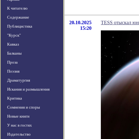
К читателю
Содержание
20.10.2025
TESS отыскал юн
Публицистика
15:20
"Курск"
Кавказ
Балканы
Проза
Поэзия
Драматургия
Искания и размышления
Критика
Сомнения и споры
Новые книги
У нас в гостях
Издательство