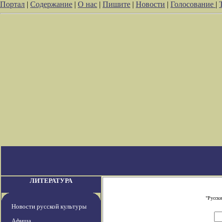
Портал
|
Содержание
|
О нас
|
Пишите
|
Новости
|
Голосование
|
ЛИТЕРАТУРА
"Русски
Новости русской культуры
Афиша