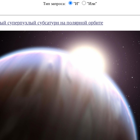
Тип запроса:
"И"
"Или"
ый суперпухлый субсатурн на полярной орбите