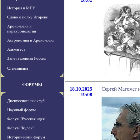
20:02
История в МГУ
Слово о полку Игореве
Хронология и
парахронология
Астрономия и Хронология
Альмагест
Запечатленная Россия
Сталиниана
ФОРУМЫ
18.10.2025
Сергей Магоме
19:08
Дискуссионный клуб
Научный форум
Форум "Русская идея"
Форум "Курск"
Исторический форум