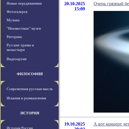
Новые передвжиники
20.10.2025
Очень грязный бе
15:09
Фотогалерея
Музыка
"Неизвестные" музеи
Риторика
Русские храмы и
монастыри
Видеоархив
ФИЛОСОФИЯ
Современная русская мысль
Искания и размышления
ИСТОРИЯ
19.10.2025
А вот концерт де
История России