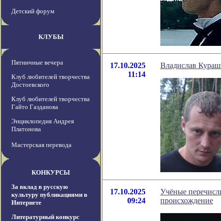
Детский форум
КЛУБЫ
Пятничные вечера
17.10.2025
Владислав Кураш 
11:14
Клуб любителей творчества
Достоевского
Клуб любителей творчества
Гайто Газданова
Энциклопедия Андрея
Платонова
Мастерская перевода
КОНКУРСЫ
За вклад в русскую
17.10.2025
Учёные перечисли
культуру публикациями в
09:24
происхождение
Интернете
Литературный конкурс