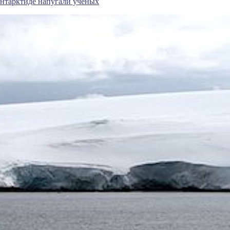
Антарктиде напугали ученых