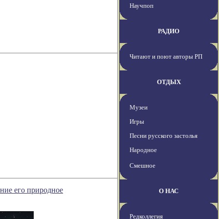
Научпоп
РАДИО
Читают и поют авторы РП
ОТДЫХ
Музеи
Игры
Песни русского застолья
Народное
Смешное
ние его природное
О НАС
Редколлегия