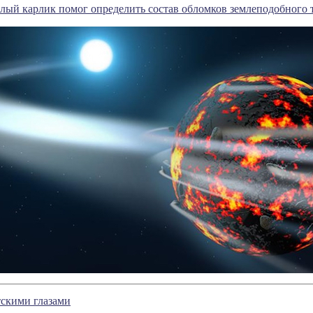
лый карлик помог определить состав обломков землеподобного 
тcкими глазами