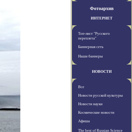
Фотоархив
ИНТЕРНЕТ
Топ-лист "Русского
переплета"
Баннерная сеть
Наши баннеры
НОВОСТИ
Все
Новости русской культуры
Новости науки
Космические новости
Афиша
The best of Russian Science