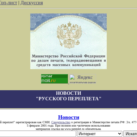
Топ-лист
|
Дискуссия
НОВОСТИ
"РУССКОГО ПЕРЕПЛЕТА"
Новости
й переплет" зарегистрирован как СМИ.
Свидетельство
о регистрации в Министерстве печати РФ: Эл. #77
5 февраля 2001 года. При полном или частичном использовании
материалов ссылка на www.pereplet.ru обязательна.