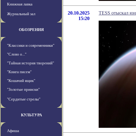
Книжная лавка
20.10.2025
TESS отыскал юн
Журнальный зал
15:20
ОБОЗРЕНИЯ
"Классики и современники"
"Слово о..."
"Тайная история творений"
"Книга писем"
"Кошачий ящик"
"Золотые прииски"
"Сердитые стрелы"
КУЛЬТУРА
Афиша