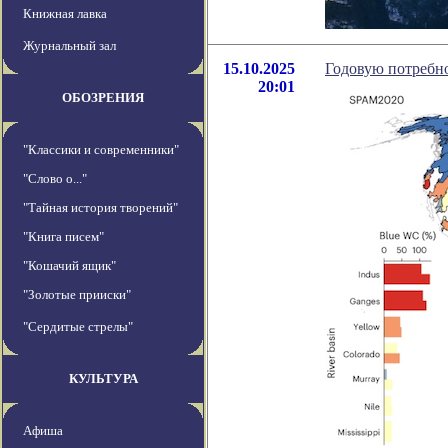
Книжная лавка
Журнальный зал
15.10.2025
Годовую потребно
20:01
ОБОЗРЕНИЯ
"Классики и современники"
"Слово о..."
"Тайная история творений"
"Книга писем"
"Кошачий ящик"
"Золотые прииски"
"Сердитые стрелы"
КУЛЬТУРА
Афиша