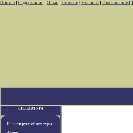
Портал
|
Содержание
|
О нас
|
Пишите
|
Новости
|
Голосование
|
ЛИТЕРАТУРА
Новости русской культуры
Афиша