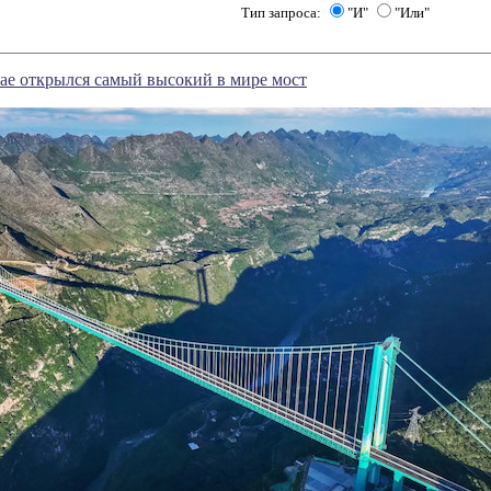
Тип запроса:
"И"
"Или"
тае открылся самый высокий в мире мост