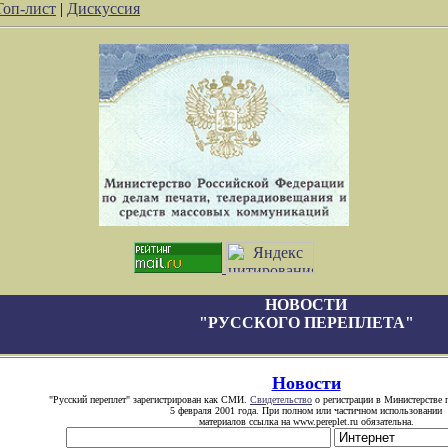
Топ-лист
|
Дискуссия
НОВОСТИ
"РУССКОГО ПЕРЕПЛЕТА"
Новости
"Русский переплет" зарегистрирован как СМИ.
Свидетельство
о регистрации в Министерстве 
5 февраля 2001 года. При полном или частичном использовании
материалов ссылка на www.pereplet.ru обязательна.