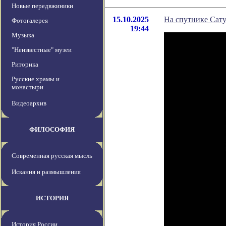
Новые передвжиники
15.10.2025
На спутнике Сат
Фотогалерея
19:44
Музыка
"Неизвестные" музеи
Риторика
Русские храмы и
монастыри
Видеоархив
ФИЛОСОФИЯ
Современная русская мысль
Искания и размышления
ИСТОРИЯ
История России