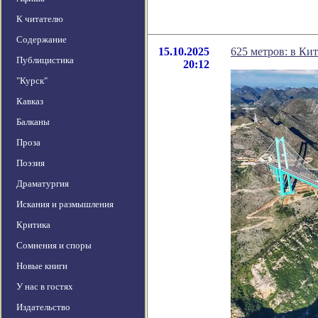
К читателю
Содержание
15.10.2025
625 метров: в Ки
Публицистика
20:12
"Курск"
Кавказ
Балканы
Проза
Поэзия
Драматургия
Искания и размышления
Критика
Сомнения и споры
Новые книги
У нас в гостях
Издательство