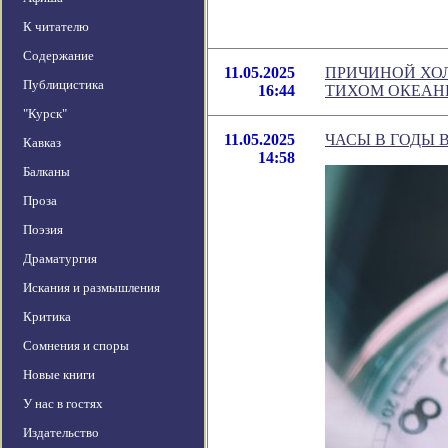
К читателю
Содержание
11.05.2025
ПРИЧИНОЙ ХОЛ
Публицистика
16:44
ТИХОМ ОКЕАНЕ
"Курск"
11.05.2025
ЧАСЫ В ГОДЫ 
Кавказ
14:58
Балканы
Проза
Поэзия
Драматургия
Искания и размышления
Критика
Сомнения и споры
Новые книги
У нас в гостях
Издательство