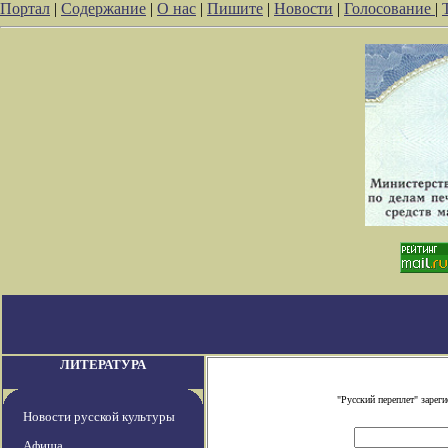
Портал
|
Содержание
|
О нас
|
Пишите
|
Новости
|
Голосование
|
ЛИТЕРАТУРА
"Русский переплет" заре
Новости русской культуры
Афиша