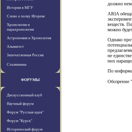
должно нем
История в МГУ
ARIA обеща
Слово о полку Игореве
эксперимент
веществ. По
Хронология и
парахронология
можно буде
Астрономия и Хронология
Однако про
потенциальн
Альмагест
предлагаемы
Запечатленная Россия
не единств
них наращи
Сталиниана
По информаци
ФОРУМЫ
Обозрение 
Дискуссионный клуб
Научный форум
Форум "Русская идея"
Форум "Курск"
Исторический форум