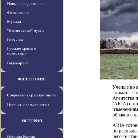
Новые передвжиники
Фотогалерея
Музыка
"Неизвестные" музеи
Риторика
Русские храмы и
монастыри
Видеоархив
ФИЛОСОФИЯ
Ученые во 
климата. По
Современная русская мысль
Агентства 
(ARIA) о п
Искания и размышления
изменениям 
облаков с 
ИСТОРИЯ
ARIA готов
по распылен
чего те ста
История России