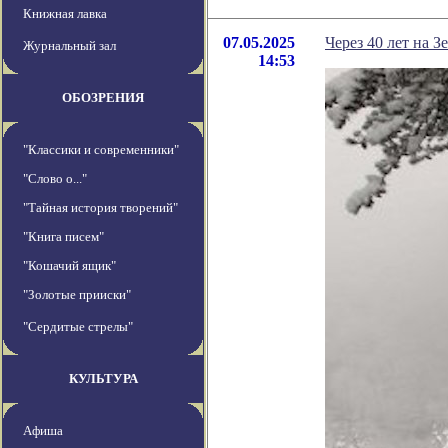
Книжная лавка
07.05.2025
Через 40 лет на 
Журнальный зал
14:53
ОБОЗРЕНИЯ
"Классики и современники"
"Слово о..."
"Тайная история творений"
"Книга писем"
"Кошачий ящик"
"Золотые прииски"
"Сердитые стрелы"
КУЛЬТУРА
Афиша