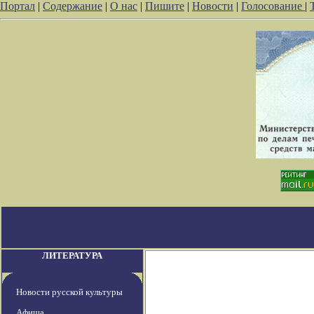
Портал
|
Содержание
|
О нас
|
Пишите
|
Новости
|
Голосование
|
ЛИТЕРАТУРА
Новости русской культуры
Афиша