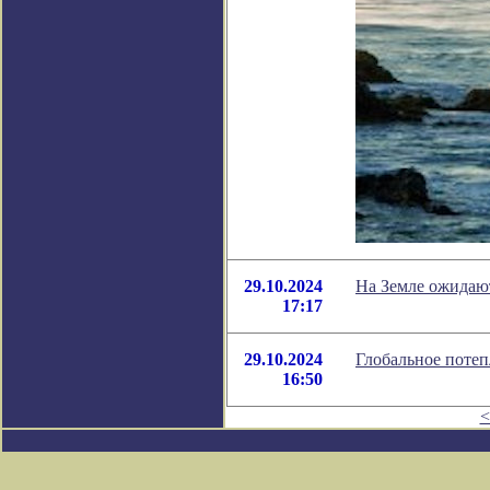
29.10.2024
На Земле ожидаю
17:17
29.10.2024
Глобальное потеп
16:50
<