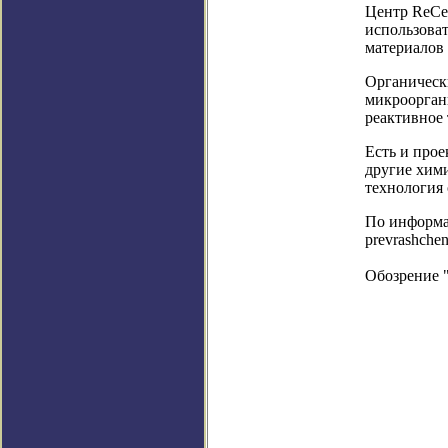
Центр ReCel
использоват
материалов 
Органически
микроорган
реактивное 
Есть и прое
другие хими
технология 
По информаци
prevrashche
Обозрение 