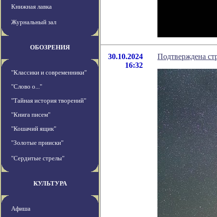
Книжная лавка
Журнальный зал
ОБОЗРЕНИЯ
30.10.2024
Подтверждена ст
16:32
"Классики и современники"
"Слово о..."
"Тайная история творений"
"Книга писем"
"Кошачий ящик"
"Золотые прииски"
"Сердитые стрелы"
КУЛЬТУРА
Афиша