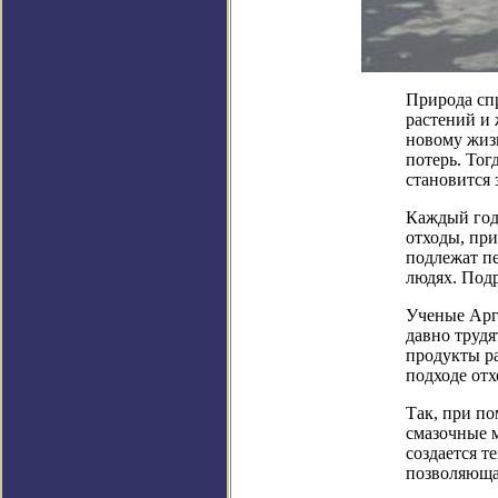
Природа сп
растений и 
новому жиз
потерь. Тог
становится 
Каждый год
отходы, при
подлежат пе
людях. Подр
Ученые Арг
давно трудя
продукты р
подходе отх
Так, при п
смазочные 
создается т
позволяющая