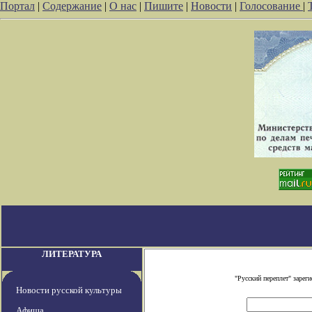
Портал
|
Содержание
|
О нас
|
Пишите
|
Новости
|
Голосование
|
ЛИТЕРАТУРА
"Русский переплет" заре
Новости русской культуры
Афиша