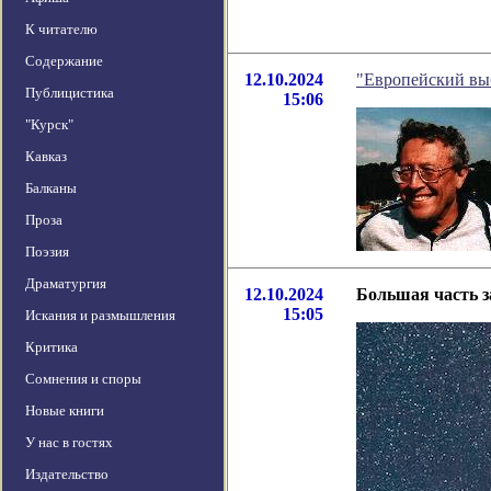
К читателю
Содержание
12.10.2024
"Европейский выб
Публицистика
15:06
"Курск"
Кавказ
Балканы
Проза
Поэзия
Драматургия
12.10.2024
Большая часть з
15:05
Искания и размышления
Критика
Сомнения и споры
Новые книги
У нас в гостях
Издательство