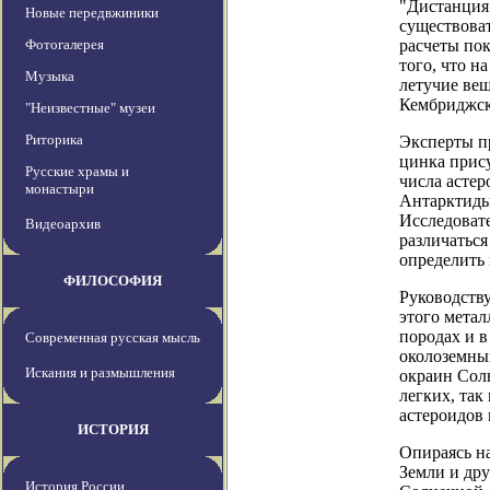
"Дистанция 
Новые передвжиники
существова
Фотогалерея
расчеты пок
того, что н
Музыка
летучие вещ
Кембриджско
"Неизвестные" музеи
Риторика
Эксперты п
цинка прису
Русские храмы и
числа асте
монастыри
Антарктиды
Исследовате
Видеоархив
различаться
определить
ФИЛОСОФИЯ
Руководству
этого метал
породах и в
Современная русская мысль
околоземны
Искания и размышления
окраин Сол
легких, так
астероидов 
ИСТОРИЯ
Опираясь на
Земли и дру
История России