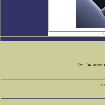
<
Если Вы хотите
Редк