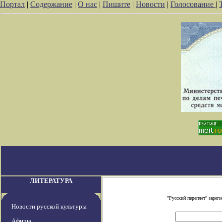
Портал
|
Содержание
|
О нас
|
Пишите
|
Новости
|
Голосование
|
ЛИТЕРАТУРА
"Русский переплет" заре
Новости русской культуры
Афиша