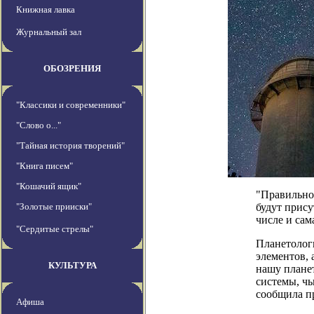
Книжная лавка
Журнальный зал
ОБОЗРЕНИЯ
"Классики и современники"
"Слово о..."
"Тайная история творений"
"Книга писем"
"Кошачий ящик"
"Правильное
"Золотые прииски"
будут прису
числе и сам
"Сердитые стрелы"
Планетологи
элементов, 
КУЛЬТУРА
нашу плане
системы, чь
сообщила п
Афиша