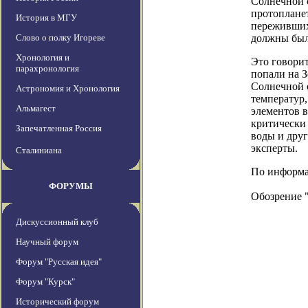
Солнечной с
протоплане
История в МГУ
переживших 
Слово о полку Игореве
должны был
Хронология и
Это говорит
парахронология
попали на 
Солнечной 
Астрономия и Хронология
температур,
Альмагест
элементов в
критически
Запечатленная Россия
воды и дру
эксперты.
Сталиниана
По информац
ФОРУМЫ
Обозрение 
Дискуссионный клуб
Научный форум
Форум "Русская идея"
Форум "Курск"
Исторический форум