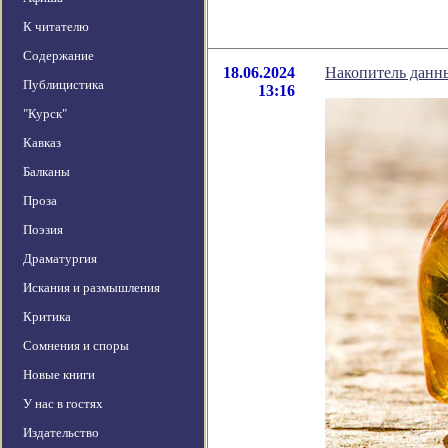
К читателю
Содержание
18.06.2024
Накопитель данны
Публицистика
13:16
"Курск"
Кавказ
Балканы
Проза
Поэзия
Драматургия
Искания и размышления
Критика
Сомнения и споры
Новые книги
У нас в гостях
Издательство