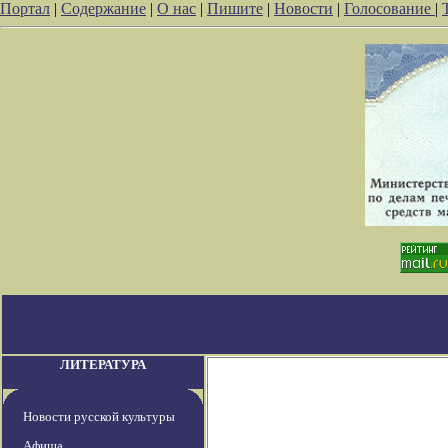
Портал
|
Содержание
|
О нас
|
Пишите
|
Новости
|
Голосование
|
ЛИТЕРАТУРА
Новости русской культуры
Афиша