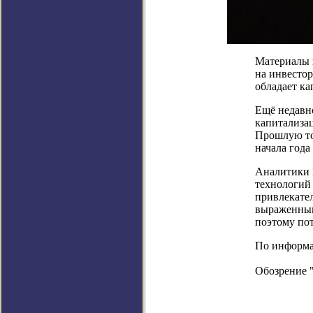
Материалы 
на инвестор
обладает ка
Ещё недавно
капитализац
Прошлую тор
начала года
Аналитики M
технологий 
привлекател
выраженным 
поэтому по
По информаци
Обозрение 