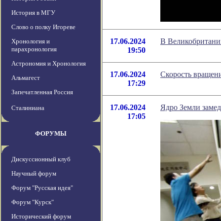
История в МГУ
Слово о полку Игореве
17.06.2024
В Великобритани
Хронология и
парахронология
19:50
Астрономия и Хронология
17.06.2024
Скорость вращен
Альмагест
17:29
Запечатленная Россия
17.06.2024
Ядро Земли заме
Сталиниана
17:05
ФОРУМЫ
Дискуссионный клуб
Научный форум
Форум "Русская идея"
Форум "Курск"
Исторический форум