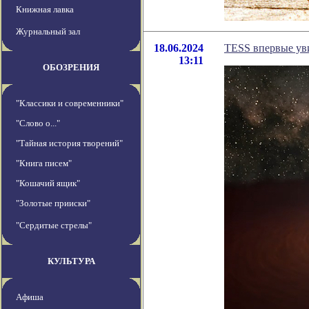
Книжная лавка
Журнальный зал
18.06.2024
TESS впервые уви
13:11
ОБОЗРЕНИЯ
"Классики и современники"
"Слово о..."
"Тайная история творений"
"Книга писем"
"Кошачий ящик"
"Золотые прииски"
"Сердитые стрелы"
КУЛЬТУРА
Афиша