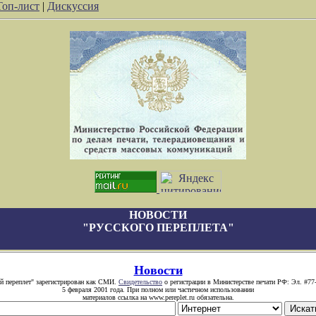
Топ-лист
|
Дискуссия
НОВОСТИ
"РУССКОГО ПЕРЕПЛЕТА"
Новости
й переплет" зарегистрирован как СМИ.
Свидетельство
о регистрации в Министерстве печати РФ: Эл. #77
5 февраля 2001 года. При полном или частичном использовании
материалов ссылка на www.pereplet.ru обязательна.