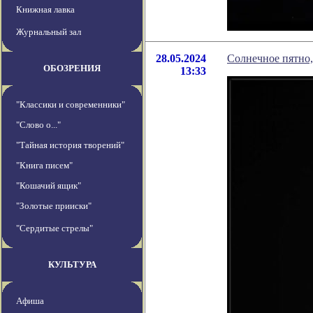
Книжная лавка
Журнальный зал
28.05.2024
Солнечное пятно,
ОБОЗРЕНИЯ
13:33
"Классики и современники"
"Слово о..."
"Тайная история творений"
"Книга писем"
"Кошачий ящик"
"Золотые прииски"
"Сердитые стрелы"
КУЛЬТУРА
Афиша