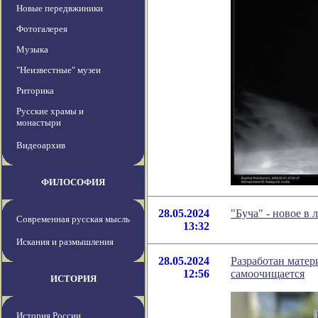
Новые передвжиники
Фотогалерея
Музыка
"Неизвестные" музеи
Риторика
Русские храмы и
монастыри
Видеоархив
ФИЛОСОФИЯ
28.05.2024
"Буча" - новое в
Современная русская мысль
13:32
Искания и размышления
28.05.2024
Разработан матер
12:56
самоочищается
ИСТОРИЯ
История России