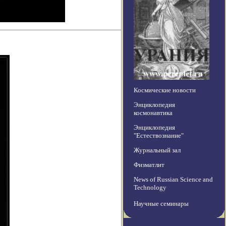
Космические новости
Энциклопедия
космонавтика
Энциклопедия
"Естествознание"
Журнальный зал
Физматлит
News of Russian Science and
Technology
Научные семинары