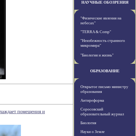
НАУЧНЫЕ ОБОЗРЕНИЯ
"Физические явления на
небесах"
"TERRA & Comp"
"Неизбежность странного
микромира"
"Биология и жизнь"
ОБРАЗОВАНИЕ
Открытое письмо министру
образования
Антиреформа
Соросовский
хлаждает помещения и
образовательный журнал
Биология
Науки о Земле