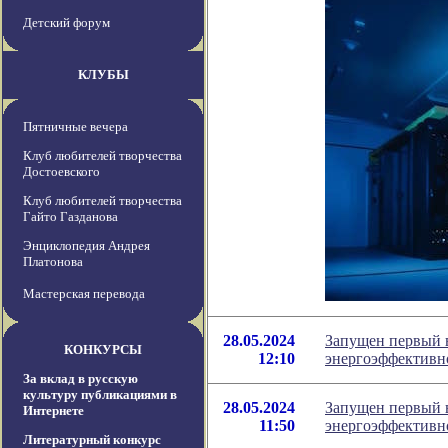
Детский форум
КЛУБЫ
Пятничные вечера
Клуб любителей творчества
Достоевского
Клуб любителей творчества
Гайто Газданова
Энциклопедия Андрея
Платонова
Мастерская перевода
28.05.2024
Запущен первый в
КОНКУРСЫ
12:10
энергоэффективн
За вклад в русскую
культуру публикациями в
28.05.2024
Запущен первый в
Интернете
11:50
энергоэффективн
Литературный конкурс