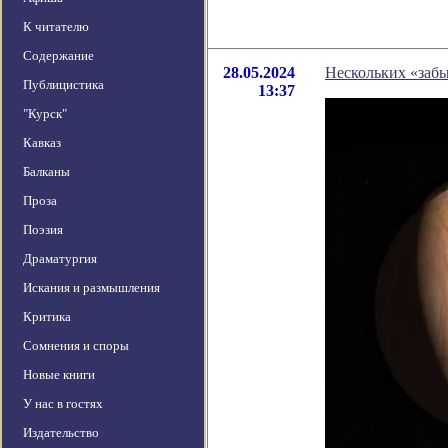
К читателю
Содержание
28.05.2024
Нескольких «забы
Публицистика
13:37
"Курск"
Кавказ
Балканы
Проза
Поэзия
Драматургия
Искания и размышления
Критика
Сомнения и споры
Новые книги
У нас в гостях
Издательство