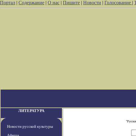
Портал
|
Содержание
|
О нас
|
Пишите
|
Новости
|
Голосование
|
ЛИТЕРАТУРА
"Русски
Новости русской культуры
Афиша