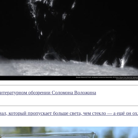
 литературном обозрении Соломона Воложина
иал, который пропускает больше света, чем стекло — а ещё он о