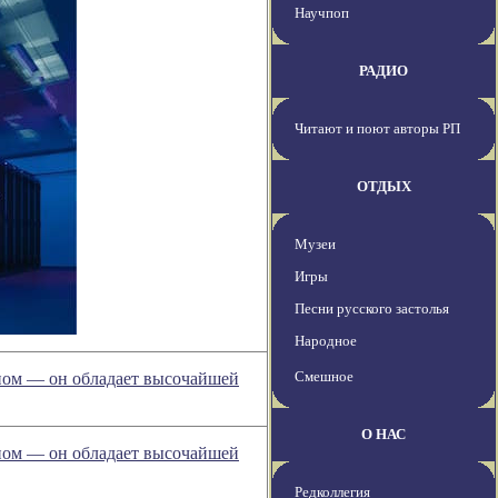
Научпоп
РАДИО
Читают и поют авторы РП
ОТДЫХ
Музеи
Игры
Песни русского застолья
Народное
Смешное
упом — он обладает высочайшей
О НАС
упом — он обладает высочайшей
Редколлегия