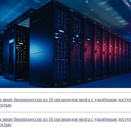
 мире биопроцессор из 16 органоидов мозга с удалённым дост
остью
 мире биопроцессор из 16 органоидов мозга с удалённым дост
остью