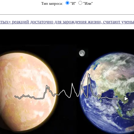
Тип запроса:
"И"
"Или"
тых» реакций достаточно для зарождения жизни, считают учен