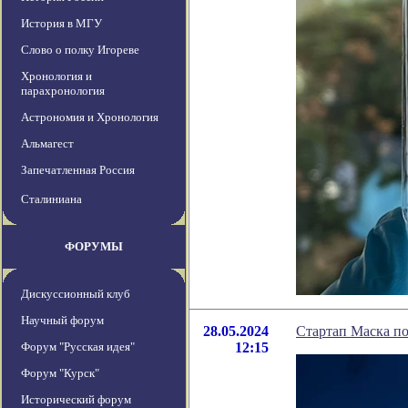
История в МГУ
Слово о полку Игореве
Хронология и
парахронология
Астрономия и Хронология
Альмагест
Запечатленная Россия
Сталиниана
ФОРУМЫ
Дискуссионный клуб
Научный форум
28.05.2024
Стартап Маска п
Форум "Русская идея"
12:15
Форум "Курск"
Исторический форум