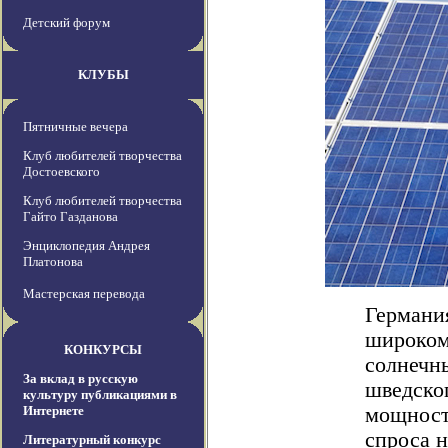
Детский форум
КЛУБЫ
Пятничные вечера
Клуб любителей творчества
Достоевского
Клуб любителей творчества
Гайто Газданова
Энциклопедия Андрея
Платонова
Мастерская перевода
Германия
широком
КОНКУРСЫ
солнечны
За вклад в русскую
шведског
культуру публикациями в
Интернете
мощност
спроса н
Литературный конкурс