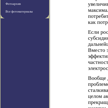
увеличив
Фотоархив
максимал
Все фотоматериалы
потребит
как потр
Если ро
субсиди
дальней
Вместо 
эффекти
частнос
электро
Вообще 
проблемо
сталкива
целом а
прекращ