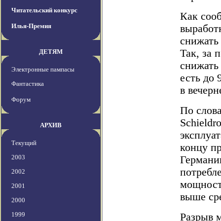
Читательский конкурс
Как сооб
Илья-Премия
выработ
снижать 
Так, за
ДЕТЯМ
снижать 
Электронные пампасы
есть до 
Фантастика
в вечерн
Форум
По слов
Schieldr
АРХИВ
эксплуа
Текущий
концу п
2003
Германии
потребле
2002
мощност
2001
выше ср
2000
1999
Разрыв 