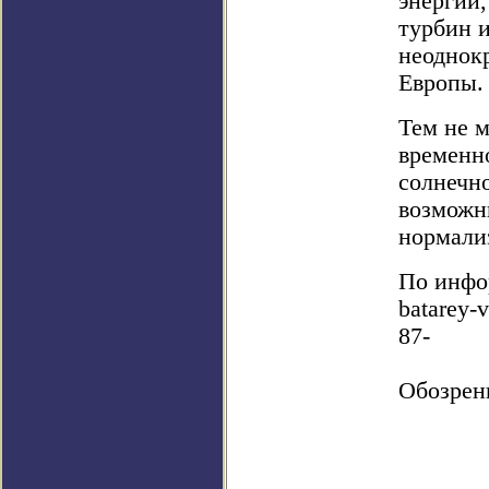
энергии
турбин 
неоднок
Европы.
Тем не м
временно
солнечно
возможн
нормали
По инфор
batarey-v
87-
Обозрен