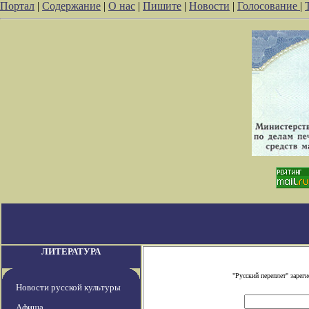
Портал
|
Содержание
|
О нас
|
Пишите
|
Новости
|
Голосование
|
ЛИТЕРАТУРА
"Русский переплет" заре
Новости русской культуры
Афиша