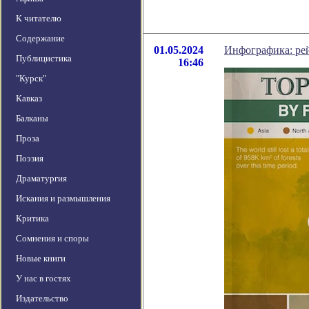
К читателю
Содержание
01.05.2024
Инфографика: рей
Публицистика
16:46
"Курск"
Кавказ
Балканы
Проза
Поэзия
Драматургия
Искания и размышления
Критика
Сомнения и споры
Новые книги
У нас в гостях
Издательство