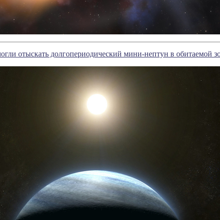
огли отыскать долгопериодический мини-нептун в обитаемой зо