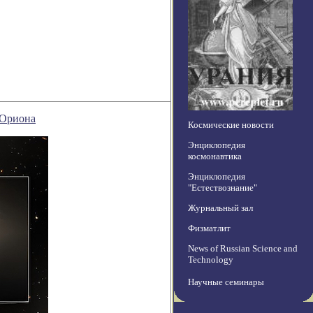
 Ориона
Космические новости
Энциклопедия
космонавтика
Энциклопедия
"Естествознание"
Журнальный зал
Физматлит
News of Russian Science and
Technology
Научные семинары