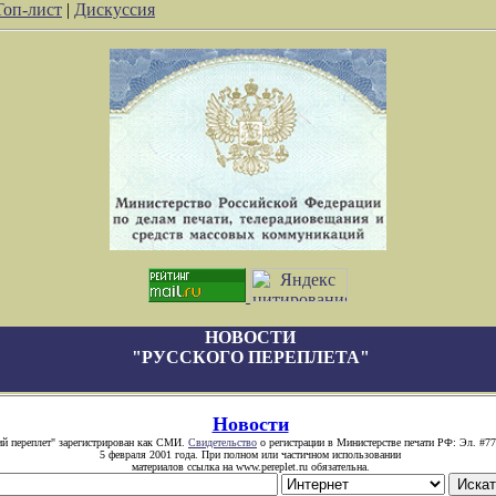
Топ-лист
|
Дискуссия
НОВОСТИ
"РУССКОГО ПЕРЕПЛЕТА"
Новости
ий переплет" зарегистрирован как СМИ.
Свидетельство
о регистрации в Министерстве печати РФ: Эл. #77
5 февраля 2001 года. При полном или частичном использовании
материалов ссылка на www.pereplet.ru обязательна.