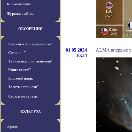
Книжная лавка
Журнальный зал
ОБОЗРЕНИЯ
"Классики и современники"
01.05.2024
ALMA впервые ув
"Слово о..."
16:34
"Тайная история творений"
"Книга писем"
"Кошачий ящик"
"Золотые прииски"
"Сердитые стрелы"
КУЛЬТУРА
Афиша