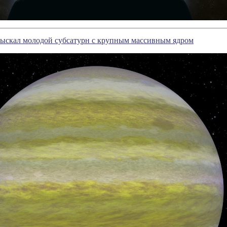
тыскал молодой субсатурн с крупным массивным ядром