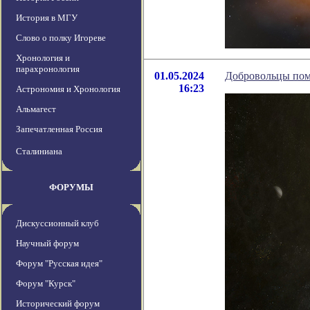
История в МГУ
Слово о полку Игореве
Хронология и
парахронология
01.05.2024
Добровольцы пом
16:23
Астрономия и Хронология
Альмагест
Запечатленная Россия
Сталиниана
ФОРУМЫ
Дискуссионный клуб
Научный форум
Форум "Русская идея"
Форум "Курск"
Исторический форум