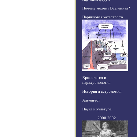
Почему молчит Вселенная?
Парниковая катастрофа
Хронология и
парахронология
История и астрономия
Альмагест
Наука и культура
2000-2002