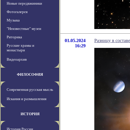
Новые передвжиники
Фотогалерея
Музыка
"Неизвестные" музеи
Риторика
01.05.2024
Разницу в состав
Русские храмы и
16:29
монастыри
Видеоархив
ФИЛОСОФИЯ
Современная русская мысль
Искания и размышления
ИСТОРИЯ
История России