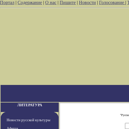
Портал
|
Содержание
|
О нас
|
Пишите
|
Новости
|
Голосование
|
ЛИТЕРАТУРА
"Русск
Новости русской культуры
Афиша